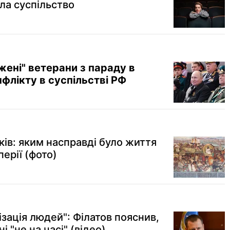
ила суспільство
жені" ветерани з параду в
онфлікту в суспільстві РФ
еків: яким насправді було життя
перії (фото)
ізація людей": Філатов пояснив,
і "не на часі" (відео)