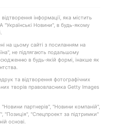
 відтворення інформації, яка містить
А "Українські Новини", в будь-якому
.
ені на цьому сайті з посиланням на
аїна", не підлягають подальшому
сюдженню в будь-якій формі, інакше як
нтства.
едрук та відтворення фотографічних
ьних творів правовласника Getty Images
 "Новини партнерів", "Новини компаній",
ї", "Позиція", "Спецпроект за підтримки"
ій основі.