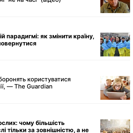
ій парадигмі: як змінити країну,
 повернутися
аборонять користуватися
ї, — The Guardian
слих: чому більшість
і тільки за зовнішністю, а не