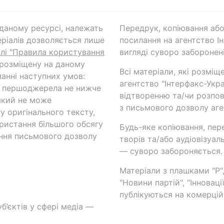
а даному ресурсі, належать
Передрук, копіювання або
ріалів дозволяється лише
посилання на агентство Ін
ілі "Правила користування
вигляді суворо заборонені
 розміщену на даному
Всі матеріали, які розміщ
анні наступних умов:
агентство "Інтерфакс-Укр
и першоджерела не нижче
відтворенню та/чи розпов
який не може
з письмового дозволу аге
у оригінального тексту,
ористання більшого обсягу
Будь-яке копіювання, пер
ння письмового дозволу
творів та/або аудіовізуал
— суворо забороняється.
Матеріали з плашками "Р",
"Новини партій", "Інноваці
публікуються на комерційн
б’єктів у сфері медіа —