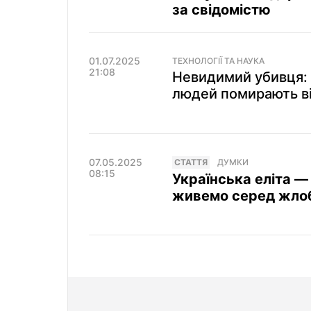
за свідомістю
01.07.2025
ТЕХНОЛОГІЇ ТА НАУКА
21:08
Невидимий убивця: 
людей помирають в
07.05.2025
СТАТТЯ
ДУМКИ
08:15
Українська еліта — 
живемо серед жло