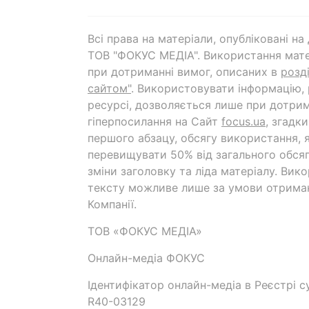
Всі права на матеріали, опубліковані н
ТОВ "ФОКУС МЕДІА". Використання мате
при дотриманні вимог, описаних в
розд
сайтом"
. Використовувати інформацію,
ресурсі, дозволяється лише при дотрим
гіперпосилання на Cайт
focus.ua
, згадк
першого абзацу, обсягу використання, 
перевищувати 50% від загального обсяг
зміни заголовку та ліда матеріалу. Вик
тексту можливе лише за умови отрима
Компанії.
ТОВ «ФОКУС МЕДІА»
Онлайн-медіа ФОКУС
Ідентифікатор онлайн-медіа в Реєстрі су
R40-03129