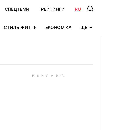
СПЕЦТЕМИ
РЕЙТИНГИ
RU
СТИЛЬ ЖИТТЯ
ЕКОНОМІКА
ЩЕ
ЛЬТУРА
ВІДЕОІГРИ
СПОРТ