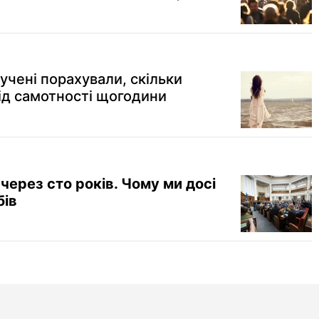
учені порахували, скільки
ід самотності щогодини
через сто років. Чому ми досі
бів