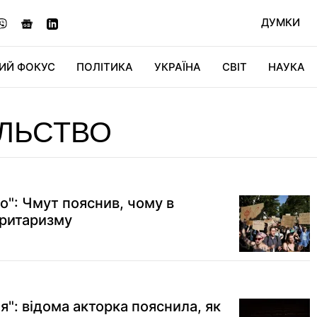
ДУМКИ
ИЙ ФОКУС
ПОЛІТИКА
УКРАЇНА
СВІТ
НАУКА
ДІДЖИТАЛ
АВТО
СВІТФАН
КУ
ЛЬСТВО
о": Чмут пояснив, чому в
оритаризму
я": відома акторка пояснила, як