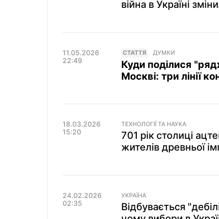
війна в Україні змін
11.05.2026
СТАТТЯ
ДУМКИ
22:49
Куди поділися "ряд
Москві: три лінії к
18.03.2026
ТЕХНОЛОГІЇ ТА НАУКА
15:20
701 рік столиці ацт
жителів древньої ім
24.02.2026
УКРАЇНА
02:35
Відбувається "дебіл
чому вибори в Україн