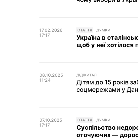
17.02.2026
СТАТТЯ
ДУМКИ
17:17
Україна в сталінськ
щоб у неї хотілося
08.10.2025
ДІДЖИТАЛ
11:24
Дітям до 15 років з
соцмережами у Дані
07.10.2025
СТАТТЯ
ДУМКИ
17:17
Суспільство недоро
оточуючих — доросл