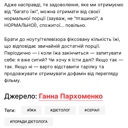
Адже насправді, те задоволення, яке ми отримуємо
від "багато їжі", можна отримати від своєї
нормальної порції (зауваж, не "пташиної", а
НОРМАЛЬНОЇ), спожитої… повільно.
Брати до ноуту/телевізора фіксовану кількість їжі,
що відповідає звичайній достатній порції.
Періодично — і коли їжа закінчиться — запитувати
себе: я вже ситий? Чи хочу я їсти далі? Якщо так —
так. Якщо ні — варто відставити тарілку та
продовжувати отримувати дофамін від перегляду
фільму.
Джерело:
Ганна Пархоменко
Теги:
ЇЖА
ДІЄТОЛОГ
СЕРІАЛ
ПОРАДИ ДІЄТОЛОГА