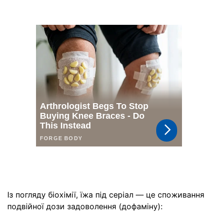
Із погляду біохімії, їжа під серіал — це споживання
подвійної дози задоволення (дофаміну):