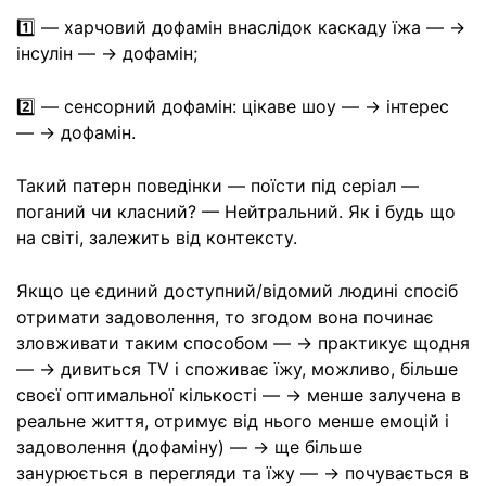
1️⃣ — харчовий дофамін внаслідок каскаду їжа — ->
інсулін — -> дофамін;
2️⃣ — сенсорний дофамін: цікаве шоу — -> інтерес
— -> дофамін.
Такий патерн поведінки — поїсти під серіал —
поганий чи класний? — Нейтральний. Як і будь що
на світі, залежить від контексту.
Якщо це єдиний доступний/відомий людині спосіб
отримати задоволення, то згодом вона починає
зловживати таким способом — -> практикує щодня
— -> дивиться TV і споживає їжу, можливо, більше
своєї оптимальної кількості — -> менше залучена в
реальне життя, отримує від нього менше емоцій і
задоволення (дофаміну) — -> ще більше
занурюється в перегляди та їжу — -> почувається в