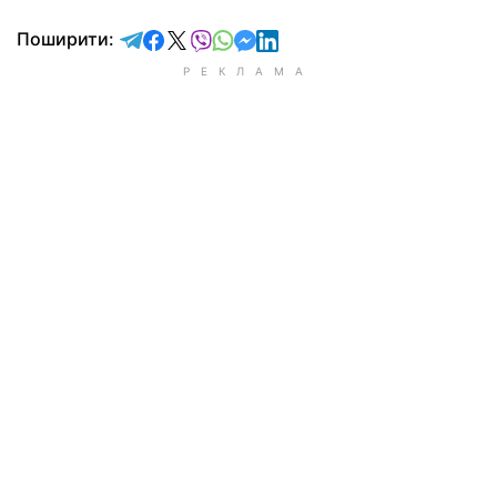
відправити у Telegram
поділитись у Facebook
поділитись у X
відправити у Viber
відправити у Whatsapp
відправити у Messenger
відправити у LinkedIn
Поширити: