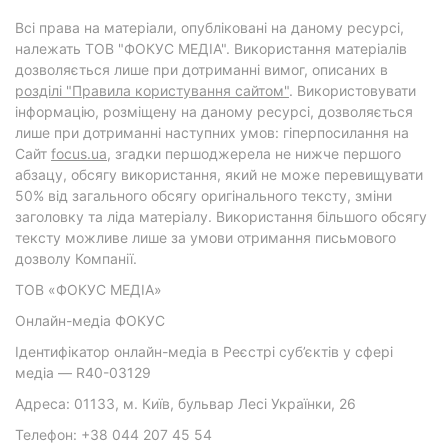
Всі права на матеріали, опубліковані на даному ресурсі,
належать ТОВ "ФОКУС МЕДІА". Використання матеріалів
дозволяється лише при дотриманні вимог, описаних в
розділі "Правила користування сайтом"
. Використовувати
інформацію, розміщену на даному ресурсі, дозволяється
лише при дотриманні наступних умов: гіперпосилання на
Cайт
focus.ua
, згадки першоджерела не нижче першого
абзацу, обсягу використання, який не може перевищувати
50% від загального обсягу оригінального тексту, зміни
заголовку та ліда матеріалу. Використання більшого обсягу
тексту можливе лише за умови отримання письмового
дозволу Компанії.
ТОВ «ФОКУС МЕДІА»
Онлайн-медіа ФОКУС
Ідентифікатор онлайн-медіа в Реєстрі суб’єктів у сфері
медіа — R40-03129
Адреса: 01133, м. Київ, бульвар Лесі Українки, 26
Телефон: +38 044 207 45 54