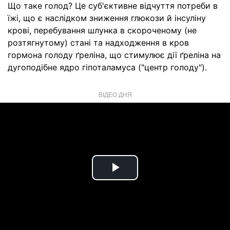
Що таке голод? Це суб'єктивне відчуття потреби в
їжі, що є наслідком зниження глюкози й інсуліну
крові, перебування шлунка в скороченому (не
розтягнутому) стані та надходження в кров
гормона голоду ґреліна, що стимулює дії ґреліна на
дугоподібне ядро ​​гіпоталамуса ("центр голоду").
ВІДЕО ДНЯ
Play
Video