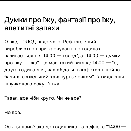
Думки про їжу, фантазії про їжу,
апетитні запахи
Отже, ГОЛОД ні до чого. Рефлекс, який
виробляється при харчуванні по годинах,
називається не "14:00 — голод", а "14:00 — думки
про їжу — їжа". Це має такий вигляд: 14:00 — "о,
друга година дня, час обідати, в кафетерії щойно
бачила свіженький хачапурі з яєчком" -> виділення
шлункового соку -> їжа.
Тааак, все ніби круто. Чи не все?
Не все.
Ось ця прив'язка до годинника та рефлекс "14:00 —