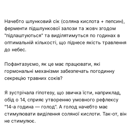
Начебто шлунковий сік (соляна кислота + пепсин),
ферменти підшлункової залози та жовч згодом
"підлаштуються" та виділятимуться по годинах в
оптимальній кількості, що піднесе якість травлення
до небес.
Пофантазуємо, як це має працювати, які
гормональні механізми забезпечать погодинну
секрецію травних соків?
Я зустрічала гіпотезу, що звичка їсти, наприклад,
обід о 14, сприяє утворенню умовного рефлексу
"14-а година — голод". А голод начебто має
стимулювати виділення соляної кислоти. Так-от, він
не стимулює.