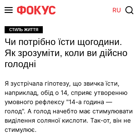
RU
СТИЛЬ ЖИТТЯ
Чи потрібно їсти щогодини.
Як зрозуміти, коли ви дійсно
голодні
Я зустрічала гіпотезу, що звичка їсти,
наприклад, обід о 14, сприяє утворенню
умовного рефлексу "14-а година —
голод". А голод начебто має стимулювати
виділення соляної кислоти. Так-от, він не
стимулює.