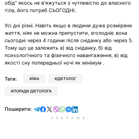
обід" якось не в'яжуться з чутливістю до власного
тіла, його потреб СЬОГОДНІ.
Усі дні різні. Навіть якщо в людини дуже розмірене
життя, ніяк не можна припустити, зголодніє вона
сьогодні через 4 години після сніданку або через 5.
Тому що це залежить а) від сніданку, б) від
психологічного та фізичного навантаження, в) від
якості сну попередньої ночі як мінімум .
Теги:
ЇЖА
ДІЄТОЛОГ
ПОРАДИ ДІЄТОЛОГА
відправити у Telegram
поділитись у Facebook
поділитись у X
відправити у Viber
відправити у Whatsapp
відправити у Messenger
відправити у LinkedIn
Поширити: