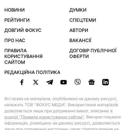
НОВИНИ
ДУМКИ
РЕЙТИНГИ
СПЕЦТЕМИ
ДОВГИЙ ФОКУС
АВТОРИ
ПРО НАС
ВАКАНСІЇ
ПРАВИЛА
ДОГОВІР ПУБЛІЧНОЇ
КОРИСТУВАННЯ
ОФЕРТИ
САЙТОМ
РЕДАКЦІЙНА ПОЛІТИКА
Всі права на матеріали, опубліковані на даному ресурсі,
належать ТОВ "ФОКУС МЕДІА". Використання матеріалів
дозволяється лише при дотриманні вимог, описаних в
розділі "Правила користування сайтом"
. Використовувати
інформацію, розміщену на даному ресурсі, дозволяється
лише при дотриманні наступних умов: гіперпосилання на