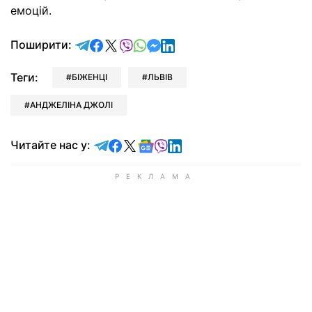
емоцій.
відправити у Telegram
поділитись у Facebook
поділитись у X
відправити у Viber
відправити у Whatsapp
відправити у Messenger
відправити у LinkedIn
Поширити:
Теги:
БІЖЕНЦІ
ЛЬВІВ
АНДЖЕЛІНА ДЖОЛІ
Читайте у Telegram
Читайте у Facebook
Читайте у X
Читайте у Google news
Читайте у Viber
Читайте у LinkedIn
Читайте нас у: