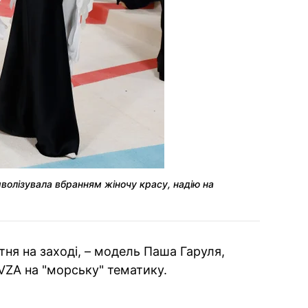
мволізувала вбранням жіночу красу, надію на
тня на заході, – модель Паша Гаруля,
VZA на "морську" тематику.