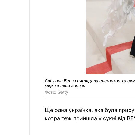
Світлана Бевза виглядала елегантно та си
мир та нове життя.
Фото: Getty
Ще одна українка, яка була прису
котра теж прийшла у сукні від BE