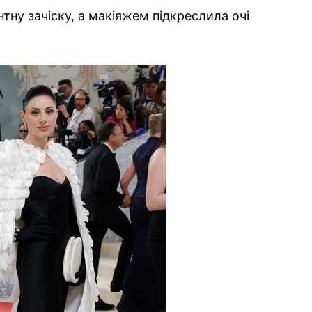
нтну зачіску, а макіяжем підкреслила очі