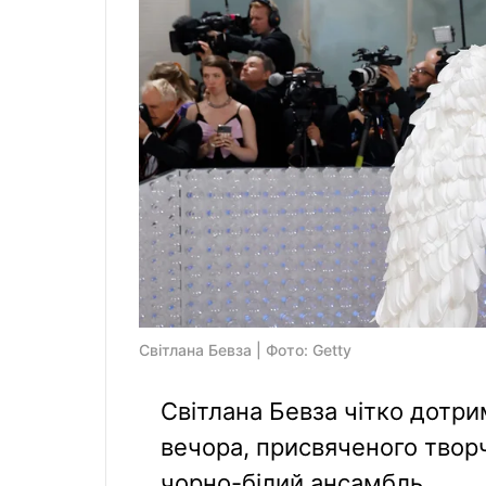
Світлана Бевза | Фото: Getty
Світлана Бевза чітко дотр
вечора, присвяченого твор
чорно-білий ансамбль.