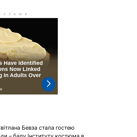
Світлана Бевза стала гостею
оди – балу Інституту костюма в