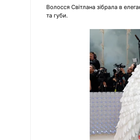
Волосся Світлана зібрала в елега
та губи.