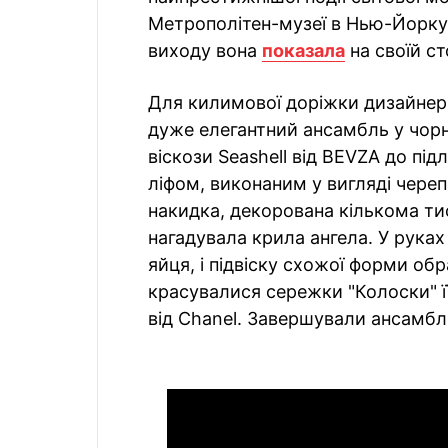
Метрополітен-музеї в Нью-Йорку 
виходу вона
показала
на своїй ст
Для килимової доріжки дизайнер
дуже елегантний ансамбль у чорно
віскози Seashell від BEVZA до під
ліфом, виконаним у вигляді череп
накидка, декорована кількома ти
нагадувала крила ангела. У руках
яйця, і підвіску схожої форми об
красувалися сережки "Колоски" її
від Chanel. Завершували ансамбл