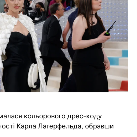
ималася кольорового дрес-коду
чості Карла Лагерфельда, обравши