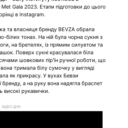
Met Gala 2023. Етапи підготовки до цього
орінці в Instagram.
ка та власниця бренду BEVZA обрала
-білих тонах. На ній була чорна сукня з
логи, на бретелях, із прямим силуетом та
ашок. Поверх сукні красувалася біла
сячами шовкових пір'їн ручної роботи, що
 вона тримала білу сумочку у вигляді
рала як прикрасу. У вухах Бевзи
 бренду, а на руку вона надягла браслет
ь високі рукавички.
ВІДЕО ДНЯ