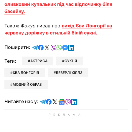
оливковий купальник під час відпочинку біля
басейну.
Також
Фокус
писав про
вихід Єви Лонгорії на
червону доріжку в стильній білій сукні.
відправити у Telegram
поділитись у Facebook
поділитись у X
відправити у Viber
відправити у Whatsapp
відправити у Messenger
відправити у LinkedIn
Поширити:
Теги:
АКТРИСА
СУКНЯ
ЄВА ЛОНГОРІЯ
БЕВЕРЛІ ХІЛЛЗ
МОДНИЙ ОБРАЗ
Читайте у Telegram
Читайте у Facebook
Читайте у X
Читайте у Google news
Читайте у Viber
Читайте у LinkedIn
Читайте нас у: