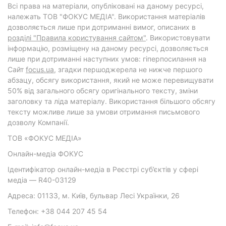
Всі права на матеріали, опубліковані на даному ресурсі,
належать ТОВ "ФОКУС МЕДІА". Використання матеріалів
дозволяється лише при дотриманні вимог, описаних в
розділі "Правила користування сайтом"
. Використовувати
інформацію, розміщену на даному ресурсі, дозволяється
лише при дотриманні наступних умов: гіперпосилання на
Cайт
focus.ua
, згадки першоджерела не нижче першого
абзацу, обсягу використання, який не може перевищувати
50% від загального обсягу оригінального тексту, зміни
заголовку та ліда матеріалу. Використання більшого обсягу
тексту можливе лише за умови отримання письмового
дозволу Компанії.
ТОВ «ФОКУС МЕДІА»
Онлайн-медіа ФОКУС
Ідентифікатор онлайн-медіа в Реєстрі суб’єктів у сфері
медіа — R40-03129
Адреса: 01133, м. Київ, бульвар Лесі Українки, 26
Телефон: +38 044 207 45 54