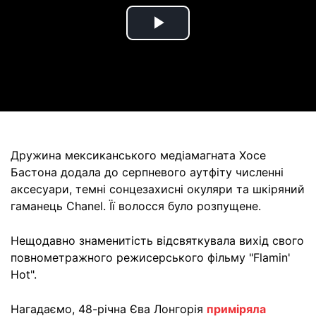
Play
Video
Дружина мексиканського медіамагната Хосе
Бастона додала до серпневого аутфіту численні
аксесуари, темні сонцезахисні окуляри та шкіряний
гаманець Chanel. Її волосся було розпущене.
Нещодавно знаменитість відсвяткувала вихід свого
повнометражного режисерського фільму "Flamin'
Hot".
Нагадаємо, 48-річна Єва Лонгорія
приміряла