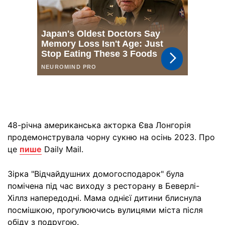
48-річна американська акторка Єва Лонгорія
продемонструвала чорну сукню на осінь 2023. Про
це
пише
Daily Mail.
Зірка "Відчайдушних домогосподарок" була
помічена під час виходу з ресторану в Беверлі-
Хіллз напередодні. Мама однієї дитини блиснула
посмішкою, прогулюючись вулицями міста після
обіду з подругою.