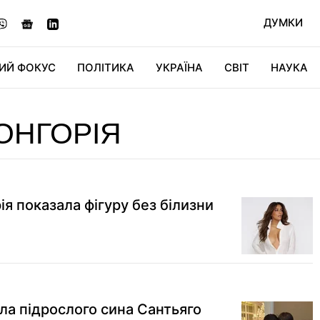
ДУМКИ
ИЙ ФОКУС
ПОЛІТИКА
УКРАЇНА
СВІТ
НАУКА
ДІДЖИТАЛ
АВТО
СВІТФАН
КУ
ОНГОРІЯ
ія показала фігуру без білизни
ла підрослого сина Сантьяго