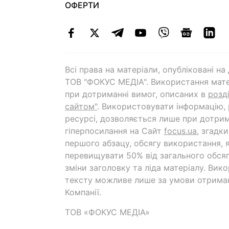
ОФЕРТИ
Всі права на матеріали, опубліковані н
ТОВ "ФОКУС МЕДІА". Використання мате
при дотриманні вимог, описаних в
розд
сайтом"
. Використовувати інформацію,
ресурсі, дозволяється лише при дотрим
гіперпосилання на Cайт
focus.ua
, згадк
першого абзацу, обсягу використання, 
перевищувати 50% від загального обсяг
зміни заголовку та ліда матеріалу. Вик
тексту можливе лише за умови отрима
Компанії.
ТОВ «ФОКУС МЕДІА»