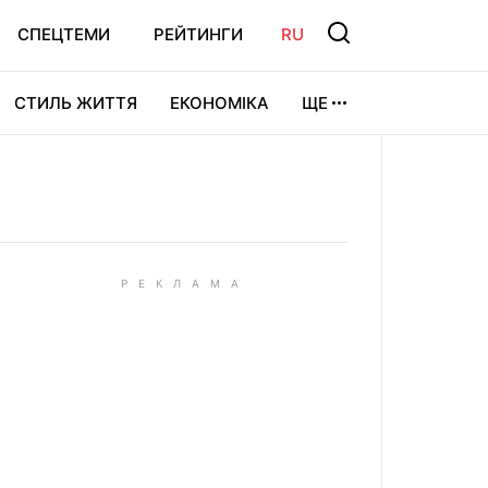
СПЕЦТЕМИ
РЕЙТИНГИ
RU
СТИЛЬ ЖИТТЯ
ЕКОНОМІКА
ЩЕ
ЛЬТУРА
ВІДЕОІГРИ
СПОРТ