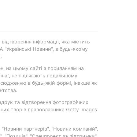
 відтворення інформації, яка містить
А "Українські Новини", в будь-якому
.
ені на цьому сайті з посиланням на
аїна", не підлягають подальшому
сюдженню в будь-якій формі, інакше як
нтства.
едрук та відтворення фотографічних
ьних творів правовласника Getty Images
 "Новини партнерів", "Новини компаній",
ї", "Позиція", "Спецпроект за підтримки"