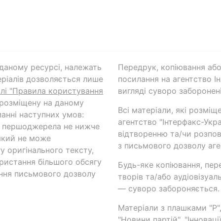
а даному ресурсі, належать
Передрук, копіювання або
ріалів дозволяється лише
посилання на агентство Ін
ілі "Правила користування
вигляді суворо заборонені
 розміщену на даному
Всі матеріали, які розміщ
анні наступних умов:
агентство "Інтерфакс-Укр
и першоджерела не нижче
відтворенню та/чи розпов
який не може
з письмового дозволу аге
у оригінального тексту,
ористання більшого обсягу
Будь-яке копіювання, пер
ння письмового дозволу
творів та/або аудіовізуал
— суворо забороняється.
Матеріали з плашками "Р",
"Новини партій", "Інноваці