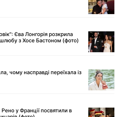
вік": Єва Лонгорія розкрила
шлюбу з Хосе Бастоном (фото)
ла, чому насправді переїхала із
 Рено у Франції посвятили в
ицарів (фото)