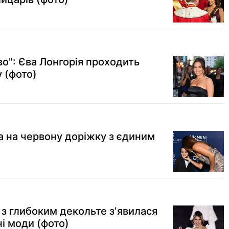
во": Єва Лонгорія проходить
 (фото)
а на червону доріжку з єдиним
і з глибоким декольте зʼявилася
і моди (фото)