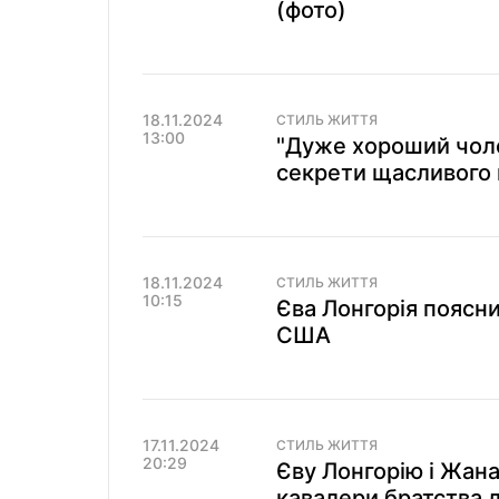
(фото)
18.11.2024
СТИЛЬ ЖИТТЯ
13:00
"Дуже хороший чоло
секрети щасливого 
18.11.2024
СТИЛЬ ЖИТТЯ
10:15
Єва Лонгорія поясни
США
17.11.2024
СТИЛЬ ЖИТТЯ
20:29
Єву Лонгорію і Жана
кавалери братства л