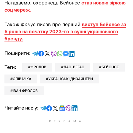
Нагадаємо, охоронець Бейонсе
став новою зіркою
соцмереж.
Також
Фокус
писав про перший
виступ Бейонсе за
5 років на початку 2023-го в сукні українського
бренду.
відправити у Telegram
поділитись у Facebook
поділитись у X
відправити у Viber
відправити у Whatsapp
відправити у Messenger
відправити у LinkedIn
Поширити:
Теги:
ФРОЛОВ
ЛАС-ВЕГАС
БЕЙОНСЕ
СПІВАЧКА
УКРАЇНСЬКІ ДИЗАЙНЕРИ
ІВАН ФРОЛОВ
Читайте у Telegram
Читайте у Facebook
Читайте у X
Читайте у Google news
Читайте у Viber
Читайте у LinkedIn
Читайте нас у: