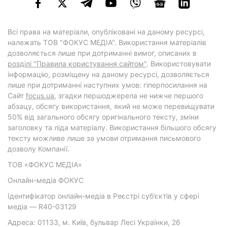
Всі права на матеріали, опубліковані на даному ресурсі,
належать ТОВ "ФОКУС МЕДІА". Використання матеріалів
дозволяється лише при дотриманні вимог, описаних в
розділі "Правила користування сайтом"
. Використовувати
інформацію, розміщену на даному ресурсі, дозволяється
лише при дотриманні наступних умов: гіперпосилання на
Cайт
focus.ua
, згадки першоджерела не нижче першого
абзацу, обсягу використання, який не може перевищувати
50% від загального обсягу оригінального тексту, зміни
заголовку та ліда матеріалу. Використання більшого обсягу
тексту можливе лише за умови отримання письмового
дозволу Компанії.
ТОВ «ФОКУС МЕДІА»
Онлайн-медіа ФОКУС
Ідентифікатор онлайн-медіа в Реєстрі суб’єктів у сфері
медіа — R40-03129
Адреса: 01133, м. Київ, бульвар Лесі Українки, 26