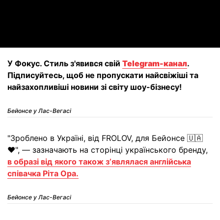
Video
У Фокус. Стиль з'явився свій
Telegram-канал
.
Підписуйтесь, щоб не пропускати найсвіжіші та
найзахопливіші новини зі світу шоу-бізнесу!
Бейонсе у Лас-Вегасі
"Зроблено в Україні, від FROLOV, для Бейонсе 🇺🇦
❤️", — зазначають на сторінці українського бренду,
в образі від якого також зʼявлялася англійська
співачка Ріта Ора.
Бейонсе у Лас-Вегасі