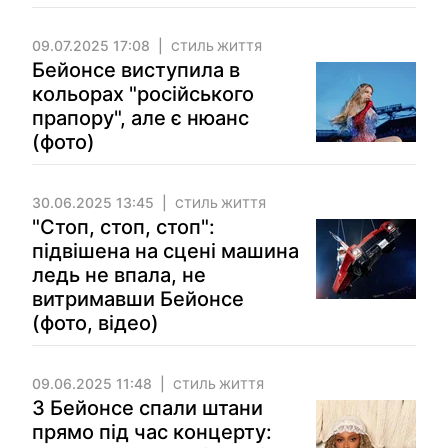
09.07.2025 17:08
СТИЛЬ ЖИТТЯ
Бейонсе виступила в
кольорах "російського
прапору", але є нюанс
(фото)
30.06.2025 13:45
СТИЛЬ ЖИТТЯ
"Стоп, стоп, стоп":
підвішена на сцені машина
ледь не впала, не
витримавши Бейонсе
(фото, відео)
09.06.2025 11:48
СТИЛЬ ЖИТТЯ
З Бейонсе спали штани
прямо під час концерту: