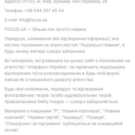
Адреса: 01133, м. Київ, бульвар Лесі Українки, 26
Телефон: +38 044 207 45 54
E-mail: info@focus.ua
FOCUS.UA — більше ніж просто новини.
Передрук, копіювання або відтворення інформації, яка
містить посилання на агентство ІнА "Українські Новини", в
будь-якому вигляді суворо заборонені.
Всі матеріали, які розміщені на цьому сайті з посиланням на
агентство "Інтерфакс-Україна", не підлягають подальшому
відтворенню та/чи розповсюдженню в будь-якій формі,
інакше як з письмового дозволу агентства.
Будь-яке копіювання, передрук та відтворення
фотографічних творів та/або аудіовізуальних творів
правовласника Getty Images — суворо забороняється.
Матеріали з плашками "Р", "Новини партнерів", "Новини
компаній", "Новини партій", "Інновації", "Позиція",
"Спецпроект за підтримки" публікуються на комерційній
основі.