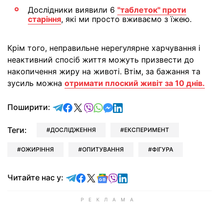
Дослідники виявили 6
"таблеток" проти
старіння
, які ми просто вживаємо з їжею.
Крім того, неправильне нерегулярне харчування і
неактивний спосіб життя можуть призвести до
накопичення жиру на животі. Втім, за бажання та
зусиль можна
отримати плоский живіт за 10 днів.
відправити у Telegram
поділитись у Facebook
поділитись у X
відправити у Viber
відправити у Whatsapp
відправити у Messenger
відправити у LinkedIn
Поширити:
Теги:
ДОСЛІДЖЕННЯ
ЕКСПЕРИМЕНТ
ОЖИРІННЯ
ОПИТУВАННЯ
ФІГУРА
Читайте у Telegram
Читайте у Facebook
Читайте у X
Читайте у Google news
Читайте у Viber
Читайте у LinkedIn
Читайте нас у: