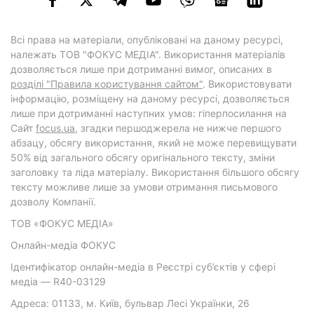
Всі права на матеріали, опубліковані на даному ресурсі,
належать ТОВ "ФОКУС МЕДІА". Використання матеріалів
дозволяється лише при дотриманні вимог, описаних в
розділі "Правила користування сайтом"
. Використовувати
інформацію, розміщену на даному ресурсі, дозволяється
лише при дотриманні наступних умов: гіперпосилання на
Cайт
focus.ua
, згадки першоджерела не нижче першого
абзацу, обсягу використання, який не може перевищувати
50% від загального обсягу оригінального тексту, зміни
заголовку та ліда матеріалу. Використання більшого обсягу
тексту можливе лише за умови отримання письмового
дозволу Компанії.
ТОВ «ФОКУС МЕДІА»
Онлайн-медіа ФОКУС
Ідентифікатор онлайн-медіа в Реєстрі суб’єктів у сфері
медіа — R40-03129
Адреса: 01133, м. Київ, бульвар Лесі Українки, 26