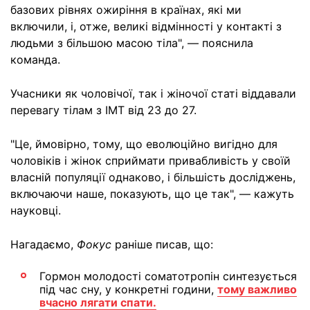
базових рівнях ожиріння в країнах, які ми
включили, і, отже, великі відмінності у контакті з
людьми з більшою масою тіла", — пояснила
команда.
Учасники як чоловічої, так і жіночої статі віддавали
перевагу тілам з ІМТ від 23 до 27.
"Це, ймовірно, тому, що еволюційно вигідно для
чоловіків і жінок сприймати привабливість у своїй
власній популяції однаково, і більшість досліджень,
включаючи наше, показують, що це так", — кажуть
науковці.
Нагадаємо,
Фокус
раніше писав, що:
Гормон молодості соматотропін синтезується
під час сну, у конкретні години,
тому важливо
вчасно лягати спати.