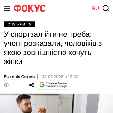
RU
СТИЛЬ ЖИТТЯ
У спортзал йти не треба:
учені розказали, чоловіків з
якою зовнішністю хочуть
жінки
Вікторія Ситняк
03.07.2025 в 13:08
0