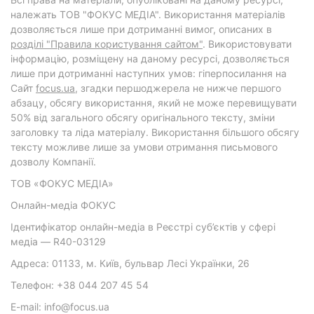
належать ТОВ "ФОКУС МЕДІА". Використання матеріалів
дозволяється лише при дотриманні вимог, описаних в
розділі "Правила користування сайтом"
. Використовувати
інформацію, розміщену на даному ресурсі, дозволяється
лише при дотриманні наступних умов: гіперпосилання на
Cайт
focus.ua
, згадки першоджерела не нижче першого
абзацу, обсягу використання, який не може перевищувати
50% від загального обсягу оригінального тексту, зміни
заголовку та ліда матеріалу. Використання більшого обсягу
тексту можливе лише за умови отримання письмового
дозволу Компанії.
ТОВ «ФОКУС МЕДІА»
Онлайн-медіа ФОКУС
Ідентифікатор онлайн-медіа в Реєстрі суб’єктів у сфері
медіа — R40-03129
Адреса: 01133, м. Київ, бульвар Лесі Українки, 26
Телефон: +38 044 207 45 54
E-mail: info@focus.ua