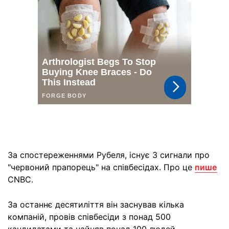
За спостереженнями Рубеля, існує 3 сигнали про
"червоний прапорець" на співбесідах. Про це
пише
CNBC.
За останнє десятиліття він заснував кілька
компаній, провів співбесіди з понад 500