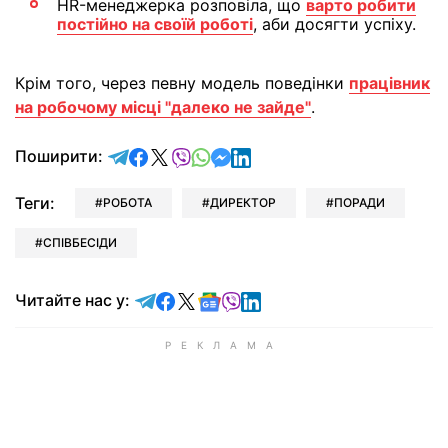
HR-менеджерка розповіла, що
варто робити
постійно на своїй роботі
, аби досягти успіху.
Крім того, через певну модель поведінки
працівник
на робочому місці "далеко не зайде"
.
відправити у Telegram
поділитись у Facebook
поділитись у X
відправити у Viber
відправити у Whatsapp
відправити у Messenger
відправити у LinkedIn
Поширити:
Теги:
РОБОТА
ДИРЕКТОР
ПОРАДИ
СПІВБЕСІДИ
Читайте у Telegram
Читайте у Facebook
Читайте у X
Читайте у Google news
Читайте у Viber
Читайте у LinkedIn
Читайте нас у: