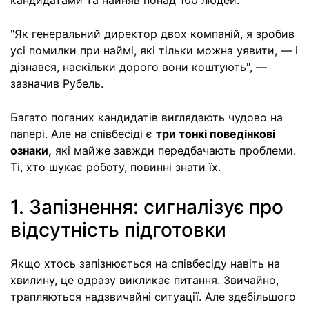
кандидатами та найняв понад 100 людей.
"Як генеральний директор двох компаній, я зробив
усі помилки при наймі, які тільки можна уявити, — і
дізнався, наскільки дорого вони коштують", —
зазначив Рубель.
Багато поганих кандидатів виглядають чудово на
папері. Але на співбесіді є
три тонкі поведінкові
ознаки,
які майже завжди передбачають проблеми.
Ті, хто шукає роботу, повинні знати їх.
1. Запізнення: сигналізує про
відсутність підготовки
Якщо хтось запізнюється на співбесіду навіть на
хвилину, це одразу викликає питання. Звичайно,
трапляються надзвичайні ситуації. Але здебільшого