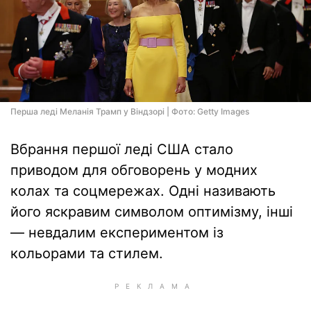
Перша леді Меланія Трамп у Віндзорі | Фото: Getty Images
Вбрання першої леді США стало
приводом для обговорень у модних
колах та соцмережах. Одні називають
його яскравим символом оптимізму, інші
— невдалим експериментом із
кольорами та стилем.