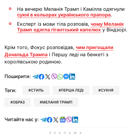
На вечерю Меланія Трамп і Камілла одягнули
сукні в кольорах українського прапора
.
Експерт із мови тіла розповів,
чому Меланія
Трамп одягла гігантський капелюх
у Віндзорі.
Крім того,
Фокус
розповідав,
чим пригощали
Дональда Трампа
і Першу леді на бенкеті з
королівською родиною.
відправити у Telegram
поділитись у Facebook
поділитись у X
відправити у Viber
відправити у Whatsapp
відправити у Messenger
відправити у LinkedIn
Поширити:
Теги:
СТИЛЬ
ПЕРША ЛЕДІ
СУКНЯ
ОБРАЗ
МЕЛАНІЯ ТРАМП
Читайте у Telegram
Читайте у Facebook
Читайте у X
Читайте у Google news
Читайте у Viber
Читайте у LinkedIn
Читайте нас у: