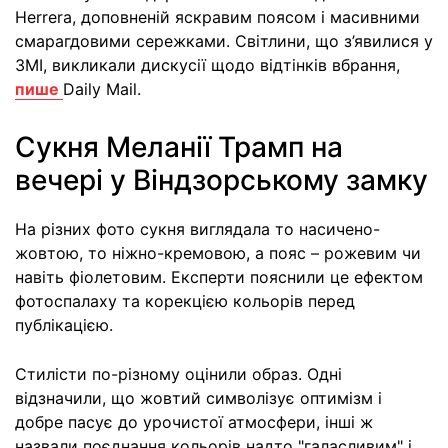
Herrera, доповненій яскравим поясом і масивними
смарагдовими сережками. Світлини, що з’явилися у
ЗМІ, викликали дискусії щодо відтінків вбрання,
пише
Daily Mail.
Сукня Меланії Трамп на
вечері у Віндзорському замку
На різних фото сукня виглядала то насичено-
жовтою, то ніжно-кремовою, а пояс – рожевим чи
навіть фіолетовим. Експерти пояснили це ефектом
фотоспалаху та корекцією кольорів перед
публікацією.
Стилісти по-різному оцінили образ. Одні
відзначили, що жовтий символізує оптимізм і
добре пасує до урочистої атмосфери, інші ж
назвали поєднання кольорів надто "галасливим" і