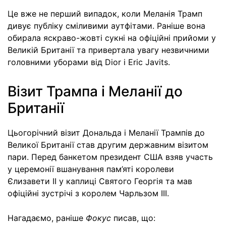
Це вже не перший випадок, коли Меланія Трамп
дивує публіку сміливими аутфітами. Раніше вона
обирала яскраво-жовті сукні на офіційні прийоми у
Великій Британії та привертала увагу незвичними
головними уборами від Dior і Eric Javits.
Візит Трампа і Меланії до
Британії
Цьогорічний візит Дональда і Меланії Трампів до
Великої Британії став другим державним візитом
пари. Перед банкетом президент США взяв участь
у церемонії вшанування пам’яті королеви
Єлизавети ІІ у каплиці Святого Георгія та мав
офіційні зустрічі з королем Чарльзом III.
Нагадаємо, раніше
Фокус
писав, що: