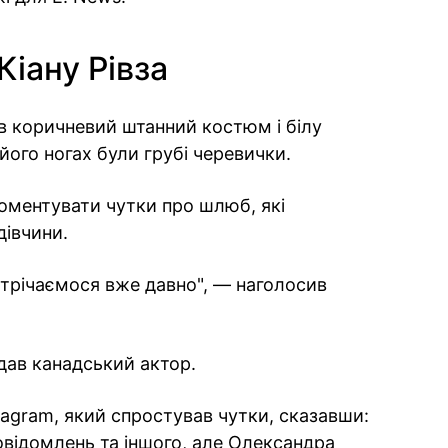
Кіану Рівза
в коричневий штанний костюм і білу
його ногах були грубі черевички.
оментувати чутки про шлюб, які
дівчини.
стрічаємося вже давно", — наголосив
дав канадський актор.
stagram, який спростував чутки, сказавши:
відомлень та іншого, але Олександра