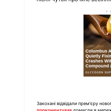
Закохані відвідали прем'єру новог
прокоментував
домисли в мережі