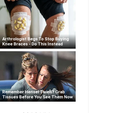
Arthrologist Begs To Stop Buying
Knee Braces - Do This Instead
Remember Hensel Twins? Grab
Tissues Before You See Them Now