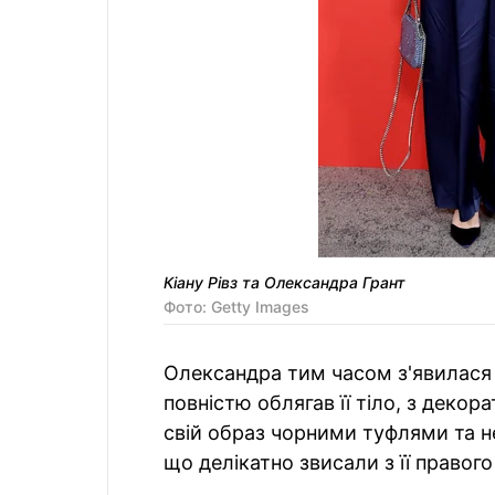
Кіану Рівз та Олександра Грант
Фото: Getty Images
Олександра тим часом з'явилася
повністю облягав її тіло, з деко
свій образ чорними туфлями та 
що делікатно звисали з її правого