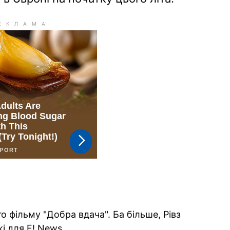
о фільму "Добра вдача". Ба більше, Рівз
 для E! News.