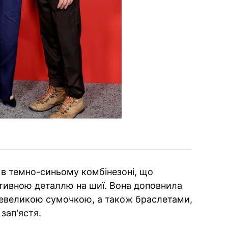
 в темно-синьому комбінезоні, що
ративною деталлю на шиї. Вона доповнила
невеликою сумочкою, а також браслетами,
 зап'ястя.