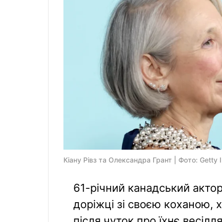
Кіану Рівз та Олександра Грант | Фото: Getty
61-річний канадський актор
доріжці зі своєю коханою,
після чуток про їхнє весілля