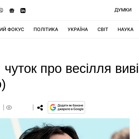
ДУМКИ
ИЙ ФОКУС
ПОЛІТИКА
УКРАЇНА
СВІТ
НАУКА
ДІДЖИТАЛ
АВТО
СВІТФАН
КУ
я чуток про весілля виві
)
0