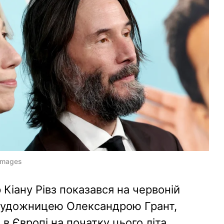
 Images
 Кіану Рівз показався на червоній
 художницею Олександрою Грант,
 в Європі на початку цього літа.