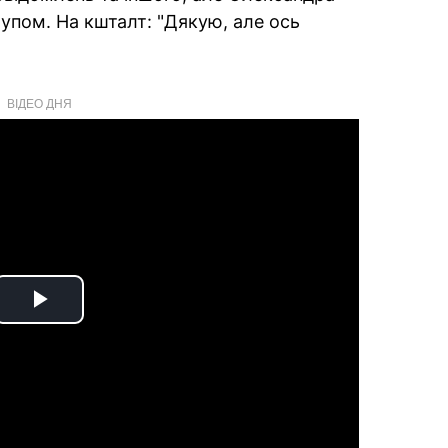
упом. На кшталт: "Дякую, але ось
ВІДЕО ДНЯ
Play
Video