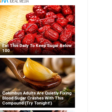
Eat This Daily To Keep Sugar Below
100
Columbus Adults Are Quietly Fixing
Blood Sugar Crashes With This
Compound (Try Tonight!)