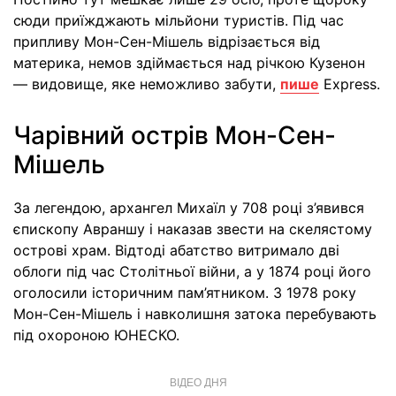
сюди приїжджають мільйони туристів. Під час
припливу Мон-Сен-Мішель відрізається від
материка, немов здіймається над річкою Кузенон
— видовище, яке неможливо забути,
пише
Express.
Чарівний острів Мон-Сен-
Мішель
За легендою, архангел Михаїл у 708 році з’явився
єпископу Авраншу і наказав звести на скелястому
острові храм. Відтоді абатство витримало дві
облоги під час Столітньої війни, а у 1874 році його
оголосили історичним пам’ятником. З 1978 року
Мон-Сен-Мішель і навколишня затока перебувають
під охороною ЮНЕСКО.
ВІДЕО ДНЯ