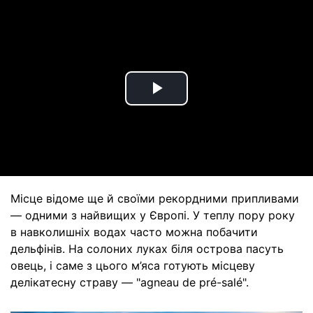
Play
Video
Місце відоме ще й своїми рекордними припливами
— одними з найвищих у Європі. У теплу пору року
в навколишніх водах часто можна побачити
дельфінів. На солоних луках біля острова пасуть
овець, і саме з цього м’яса готують місцеву
делікатесну страву — "agneau de pré-salé".