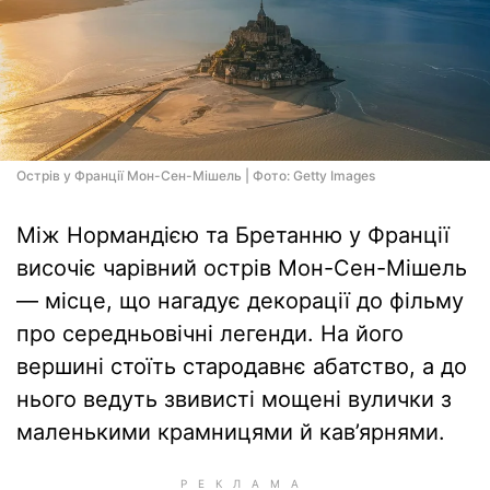
Острів у Франції Мон-Сен-Мішель | Фото: Getty Images
Між Нормандією та Бретанню у Франції
височіє чарівний острів Мон-Сен-Мішель
— місце, що нагадує декорації до фільму
про середньовічні легенди. На його
вершині стоїть стародавнє абатство, а до
нього ведуть звивисті мощені вулички з
маленькими крамницями й кав’ярнями.