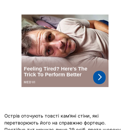
Острів оточують товсті кам’яні стіни, які
перетворюють його на справжню фортецю.
Постійно тут мешкає лише 29 осіб, проте щороку