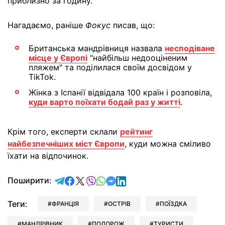
приблизно за годину.
Нагадаємо, раніше
Фокус
писав, що:
Британська мандрівниця назвала
несподіване
місце у Європі
"найбільш недооціненим
пляжем" та поділилася своїм досвідом у
TikTok.
Жінка з Іспанії відвідала 100 країн і розповіла,
куди варто поїхати бодай раз у житті
.
Крім того, експерти склали
рейтинг
найбезпечніших міст Європи
, куди можна сміливо
їхати на відпочинок.
відправити у Telegram
поділитись у Facebook
поділитись у X
відправити у Viber
відправити у Whatsapp
відправити у Messenger
відправити у LinkedIn
Поширити:
Теги:
ФРАНЦІЯ
ОСТРІВ
ПОЇЗДКА
МАНДРІВНИК
ПОДОРОЖ
ТУРИСТИ