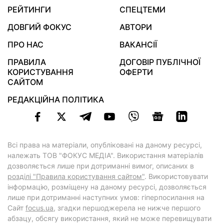
РЕЙТИНГИ
СПЕЦТЕМИ
ДОВГИЙ ФОКУС
АВТОРИ
ПРО НАС
ВАКАНСІЇ
ПРАВИЛА
ДОГОВІР ПУБЛІЧНОЇ
КОРИСТУВАННЯ
ОФЕРТИ
САЙТОМ
РЕДАКЦІЙНА ПОЛІТИКА
Всі права на матеріали, опубліковані на даному ресурсі,
належать ТОВ "ФОКУС МЕДІА". Використання матеріалів
дозволяється лише при дотриманні вимог, описаних в
розділі "Правила користування сайтом"
. Використовувати
інформацію, розміщену на даному ресурсі, дозволяється
лише при дотриманні наступних умов: гіперпосилання на
Cайт
focus.ua
, згадки першоджерела не нижче першого
абзацу, обсягу використання, який не може перевищувати