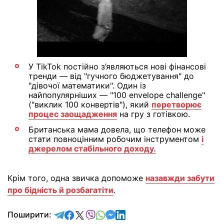
У TikTok постійно з’являються нові фінансові
тренди — від "гучного бюджетування" до
"дівочої математики". Один із
найпопулярніших — "100 envelope challenge"
("виклик 100 конвертів"), який
перетворює
процес заощадження
на гру з готівкою.
Британська мама довела, що телефон може
стати повноцінним робочим інструментом
і
джерелом стабільного доходу.
Крім того, одна звичка допоможе
назавжди забути
про бідність й розбагатіти
.
відправити у Telegram
поділитись у Facebook
поділитись у X
відправити у Viber
відправити у Whatsapp
відправити у Messenger
відправити у LinkedIn
Поширити: