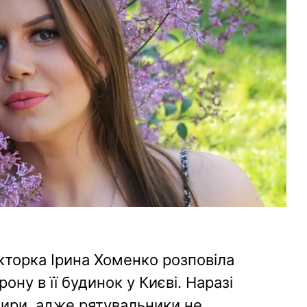
кторка Ірина Хоменко розповіла
ону в її будинок у Києві. Наразі
тири, адже рятувальники не