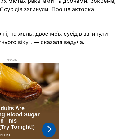
ких містах ракетами та дронами. Зокрема,
ї сусідів загинули. Про це акторка
н і, на жаль, двоє моїх сусідів загинули —
нього віку", — сказала ведуча.
РЕКЛАМА