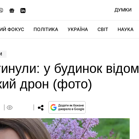
ДУМКИ
ИЙ ФОКУС
ПОЛІТИКА
УКРАЇНА
СВІТ
НАУКА
ДІДЖИТАЛ
АВТО
СВІТФАН
КУ
И
гинули: у будинок відо
кий дрон (фото)
9
0