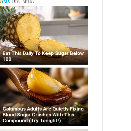
Eat This Daily To Keep Sugar Below
100
Columbus Adults Are Quietly Fixing
Blood Sugar Crashes With This
Compound (Try Tonight!)