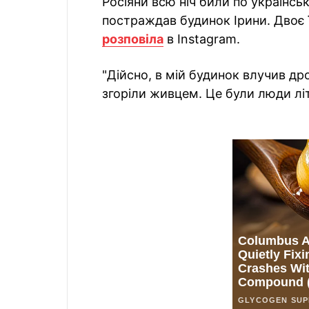
Росіяни всю ніч били по українсь
постраждав будинок Ірини. Двоє ї
розповіла
в Instagram.
"Дійсно, в мій будинок влучив дро
згоріли живцем. Це були люди літ