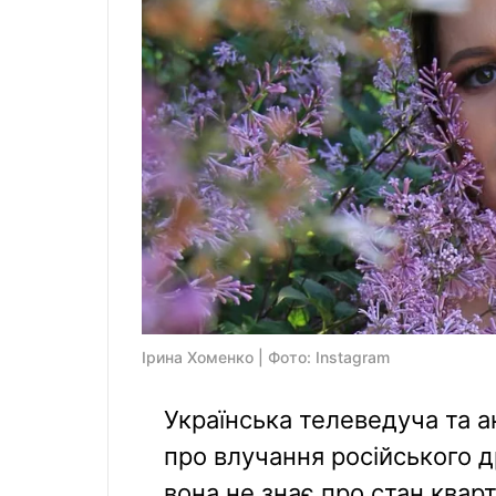
Ірина Хоменко | Фото: Instagram
Українська телеведуча та а
про влучання російського др
вона не знає про стан квар