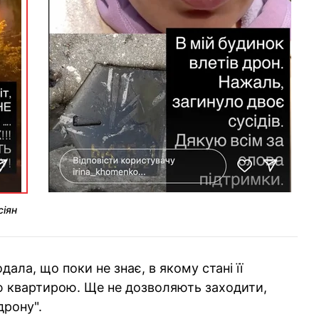
сіян
ала, що поки не знає, в якому стані її
ю квартирою. Ще не дозволяють заходити,
дрону".