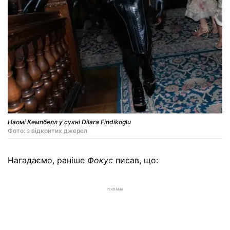
Наомі Кемпбелл у сукні Dilara Findikoglu
Фото: з відкритих джерел
Нагадаємо, раніше
Фокус
писав, що:
РЕКЛАМА