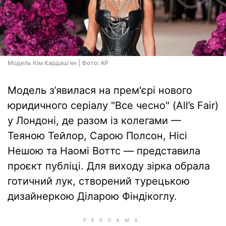
Модель Кім Кардаш'ян | Фото: AP
Модель з’явилася на прем'єрі нового
юридичного серіалу "Все чесно" (All’s Fair)
у Лондоні, де разом із колегами —
Теяною Тейлор, Сарою Полсон, Нісі
Нешою та Наомі Воттс — представила
проєкт публіці. Для виходу зірка обрала
готичний лук, створений турецькою
дизайнеркою Діларою Фіндікоглу.