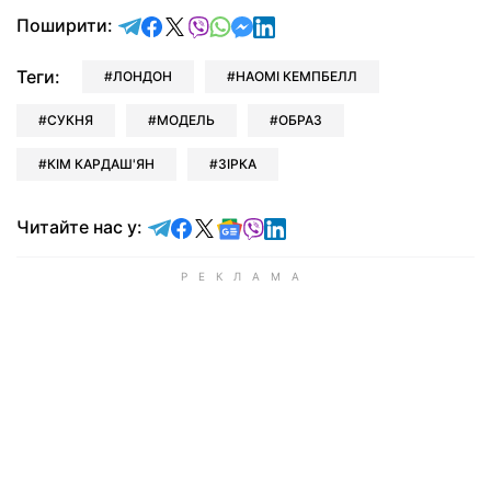
відправити у Telegram
поділитись у Facebook
поділитись у X
відправити у Viber
відправити у Whatsapp
відправити у Messenger
відправити у LinkedIn
Поширити:
Теги:
ЛОНДОН
НАОМІ КЕМПБЕЛЛ
СУКНЯ
МОДЕЛЬ
ОБРАЗ
КІМ КАРДАШ'ЯН
ЗІРКА
Читайте у Telegram
Читайте у Facebook
Читайте у X
Читайте у Google news
Читайте у Viber
Читайте у LinkedIn
Читайте нас у: