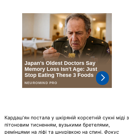
Кардаш'ян постала у шкіряній корсетній сукні міді з
пітоновим тисненням, вузькими бретелями,
ремінцями на ліфі та шнурівкою на спині.
Фокус