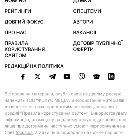
НОВИНИ
ДУМКИ
РЕЙТИНГИ
СПЕЦТЕМИ
ДОВГИЙ ФОКУС
АВТОРИ
ПРО НАС
ВАКАНСІЇ
ПРАВИЛА
ДОГОВІР ПУБЛІЧНОЇ
КОРИСТУВАННЯ
ОФЕРТИ
САЙТОМ
РЕДАКЦІЙНА ПОЛІТИКА
Всі права на матеріали, опубліковані на даному ресурсі,
належать ТОВ "ФОКУС МЕДІА". Використання матеріалів
дозволяється лише при дотриманні вимог, описаних в
розділі "Правила користування сайтом"
. Використовувати
інформацію, розміщену на даному ресурсі, дозволяється
лише при дотриманні наступних умов: гіперпосилання на
Cайт
focus.ua
, згадки першоджерела не нижче першого