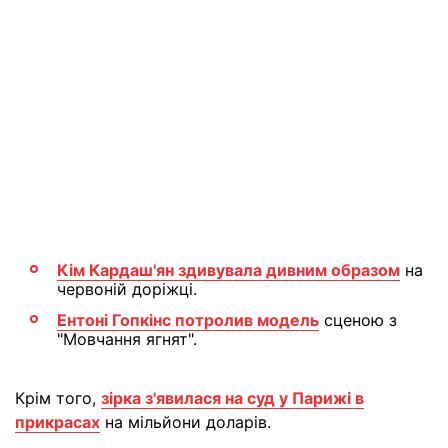
Кім Кардаш'ян здивувала дивним образом
на
червоній доріжці.
Ентоні Гопкінс потролив модель
сценою з
"Мовчання ягнят".
Крім того,
зірка з'явилася на суд у Парижі в
прикрасах
на мільйони доларів.