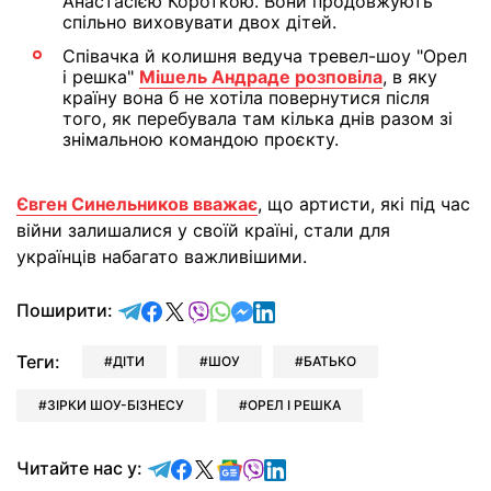
Анастасією Короткою. Вони продовжують
спільно виховувати двох дітей.
Співачка й колишня ведуча тревел-шоу "Орел
і решка"
Мішель Андраде розповіла
, в яку
країну вона б не хотіла повернутися після
того, як перебувала там кілька днів разом зі
знімальною командою проєкту.
Євген Синельников вважає
, що артисти, які під час
війни залишалися у своїй країні, стали для
українців набагато важливішими.
відправити у Telegram
поділитись у Facebook
поділитись у X
відправити у Viber
відправити у Whatsapp
відправити у Messenger
відправити у LinkedIn
Поширити:
Теги:
ДІТИ
ШОУ
БАТЬКО
ЗІРКИ ШОУ-БІЗНЕСУ
ОРЕЛ І РЕШКА
Читайте у Telegram
Читайте у Facebook
Читайте у X
Читайте у Google news
Читайте у Viber
Читайте у LinkedIn
Читайте нас у: