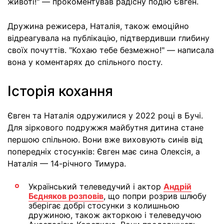
животі!" — прокоментував радісну подію Євген.
Дружина режисера, Наталія, також емоційно
відреагувала на публікацію, підтвердивши глибину
своїх почуттів. "Кохаю тебе безмежно!" — написала
вона у коментарях до спільного посту.
Історія кохання
Євген та Наталія одружилися у 2022 році в Бучі.
Для зіркового подружжя майбутня дитина стане
першою спільною. Вони вже виховують синів від
попередніх стосунків: Євген має сина Олексія, а
Наталія — 14-річного Тимура.
Український телеведучий і актор
Андрій
Бєдняков розповів
, що попри розрив шлюбу
зберігає добрі стосунки з колишньою
дружиною, також акторкою і телеведучою