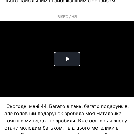
нього найбільшим і найбажанішим сюрпризом.
ВІДЕО ДНЯ
Play
Video
"Сьогодні мені 44. Багато вітань, багато подарунків,
але головний подарунок зробила моя Наталочка.
Точніше ми вдвох це зробили. Вже ось-ось я знову
стану молодим батьком. І від цього метелики в