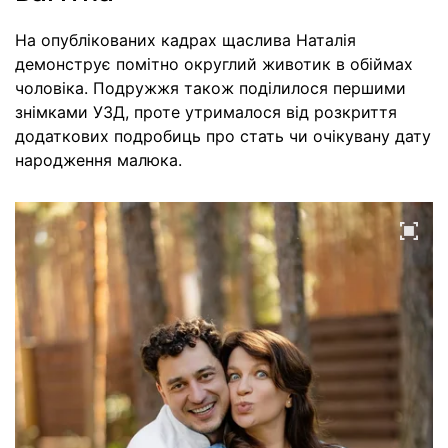
На опублікованих кадрах щаслива Наталія
демонструє помітно округлий животик в обіймах
чоловіка. Подружжя також поділилося першими
знімками УЗД, проте утрималося від розкриття
додаткових подробиць про стать чи очікувану дату
народження малюка.