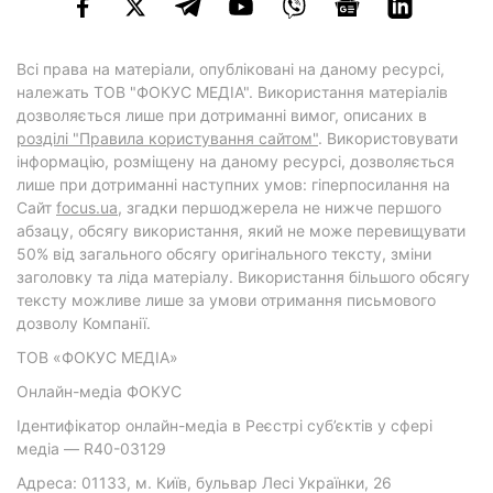
Всі права на матеріали, опубліковані на даному ресурсі,
належать ТОВ "ФОКУС МЕДІА". Використання матеріалів
дозволяється лише при дотриманні вимог, описаних в
розділі "Правила користування сайтом"
. Використовувати
інформацію, розміщену на даному ресурсі, дозволяється
лише при дотриманні наступних умов: гіперпосилання на
Cайт
focus.ua
, згадки першоджерела не нижче першого
абзацу, обсягу використання, який не може перевищувати
50% від загального обсягу оригінального тексту, зміни
заголовку та ліда матеріалу. Використання більшого обсягу
тексту можливе лише за умови отримання письмового
дозволу Компанії.
ТОВ «ФОКУС МЕДІА»
Онлайн-медіа ФОКУС
Ідентифікатор онлайн-медіа в Реєстрі суб’єктів у сфері
медіа — R40-03129
Адреса: 01133, м. Київ, бульвар Лесі Українки, 26