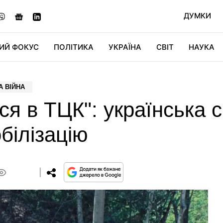
ДУМКИ
ИЙ ФОКУС
ПОЛІТИКА
УКРАЇНА
СВІТ
НАУКА
ДІДЖИТАЛ
АВТО
СВІТФАН
КУ
А ВІЙНА
ся в ТЦК": українська 
білізацію
0