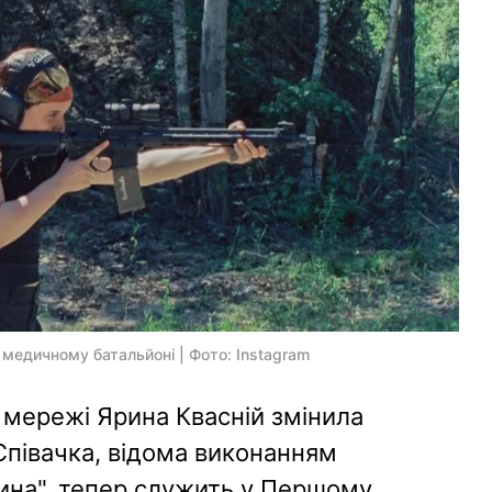
медичному батальйоні | Фото: Instagram
в мережі Ярина Квасній змінила
Співачка, відома виконанням
шина", тепер служить у Першому