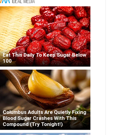
Eat This Daily To Keep Sugar Below
100
Columbus Adults Are Quietly Fixing
Blood Sugar Crashes With This
Compound (Try Tonight!)