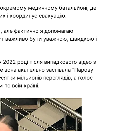
 окремому медичному батальйоні, де
х і координує евакуацію.
а, але фактично я допомагаю
Тут важливо бути уважною, швидкою і
2022 році після випадкового відео з
е вона акапельно заспівала "Парову
сятки мільйонів переглядів, а голос
 по всій країні.