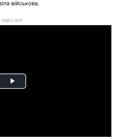
іла військова.
ВІДЕО ДНЯ
Play
Video