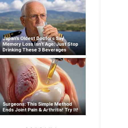
Japan's Oldest Doctors Say
Memory Loss Isn't Age: Just Stop
Drinking These 3 Beverages
Surgeons: This Simple Method
Ends Joint Pain & Arthritis! Try It!