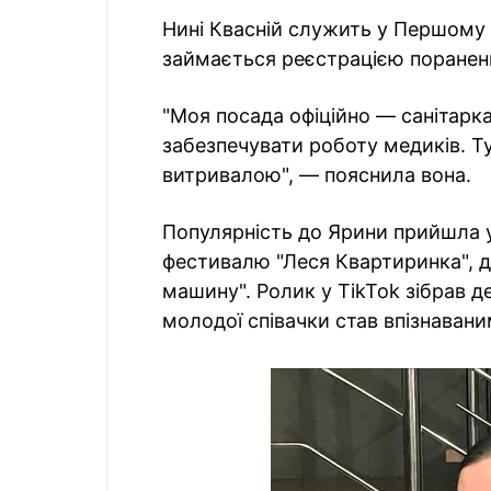
Нині Квасній служить у Першому
займається реєстрацією поранени
"Моя посада офіційно — санітарк
забезпечувати роботу медиків. 
витривалою", — пояснила вона.
Популярність до Ярини прийшла у 
фестивалю "Леся Квартиринка", д
машину". Ролик у TikTok зібрав де
молодої співачки став впізнаваним