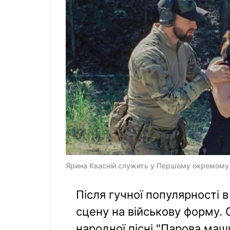
Ярина Квасній служить у Першому окремому 
Після гучної популярності 
сцену на військову форму. 
народної пісні "Парова ма