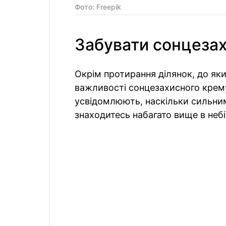
Фото: Freepik
Забувати сонцеза
Окрім протирання ділянок, до яки
важливості сонцезахисного крему
усвідомлюють, наскільки сильним
знаходитесь набагато вище в небі