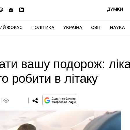
ДУМКИ
ИЙ ФОКУС
ПОЛІТИКА
УКРАЇНА
СВІТ
НАУКА
ДІДЖИТАЛ
АВТО
СВІТФАН
КУ
ати вашу подорож: лік
то робити в літаку
0