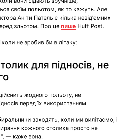
коли вони сідають зручніше,
ся своїм польотом, як то кажуть. Але
тора Аніти Патель є кілька невід'ємних
перед зльотом. Про це
пише
Huff Post.
коли не зробив би в літаку:
олик для підносів, не
го
дійснить жодного польоту, не
дносів перед їх використанням.
биральники заходять, коли ми вилітаємо, і
ирання кожного столика просто не
", — каже вона.