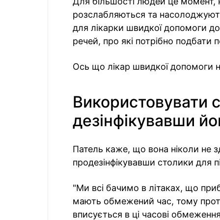
Для більшості людей це момент, 
розслабляються та насолоджують
для лікарки швидкої допомоги док
речей, про які потрібно подбати 
Ось що лікар швидкої допомоги ні
Використовувати ст
дезінфікувавши йо
Патель каже, що вона ніколи не з
продезінфікувавши столики для пі
"Ми всі бачимо в літаках, що при
мають обмежений час, тому прот
вписується в ці часові обмеження