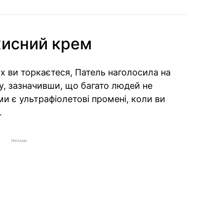
хисний крем
х ви торкаєтеся, Патель наголосила на
, зазначивши, що багато людей не
и є ультрафіолетові промені, коли ви
.
РЕКЛАМА