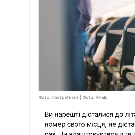
Фото ілюстративне | Фото: Pixels
Ви нарешті дісталися до літ
номер свого місця, не діс
раз. Ви влаштовуєтеся для