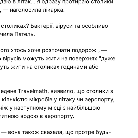
сідаю в літак… я одразу протираю столики
 — наголосила лікарка.
столиках? Бактерії, віруси та особливо
ачила Патель.
 чого хтось хоче розпочати подорож", —
о вірусів можуть жити на поверхнях "дуже
ожуть жити на столиках годинами або
едене Travelmath, виявило, що столики з
кількістю мікробів у літаку чи аеропорту,
 ніж у наступному місці з найбільшою
 питною водою в аеропорту.
я — вона також сказала, що протре будь-