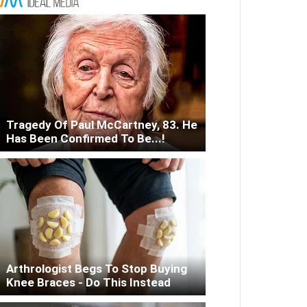
Tragedy Of Paul McCartney, 83. He
Has Been Confirmed To Be...!
Arthrologist Begs To Stop Buying
Knee Braces - Do This Instead