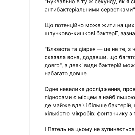
"Буквально в ту ж секунду, як я 
антибактеріальними серветками",
Що потенційно може жити на цих 
шлунково-кишкові бактерії, зазн
"Блювота та діарея — це не те, з
сказала вона, додавши, що багат
довго", а деякі види бактерій м
набагато довше.
Одне невелике дослідження, пров
підносами є місцем з найбільшою 
де майже вдвічі більше бактерій,
кількістю мікробів: фонтанчику з
І Патель на цьому не зупиняєтьс