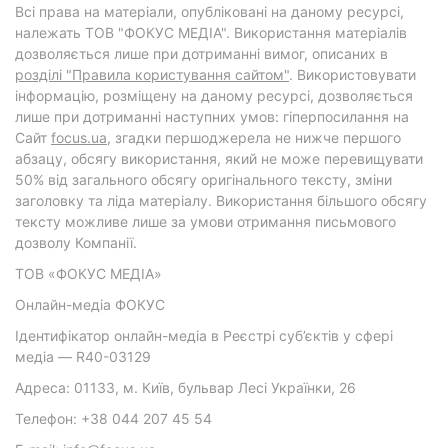
Всі права на матеріали, опубліковані на даному ресурсі,
належать ТОВ "ФОКУС МЕДІА". Використання матеріалів
дозволяється лише при дотриманні вимог, описаних в
розділі "Правила користування сайтом"
. Використовувати
інформацію, розміщену на даному ресурсі, дозволяється
лише при дотриманні наступних умов: гіперпосилання на
Cайт
focus.ua
, згадки першоджерела не нижче першого
абзацу, обсягу використання, який не може перевищувати
50% від загального обсягу оригінального тексту, зміни
заголовку та ліда матеріалу. Використання більшого обсягу
тексту можливе лише за умови отримання письмового
дозволу Компанії.
ТОВ «ФОКУС МЕДІА»
Онлайн-медіа ФОКУС
Ідентифікатор онлайн-медіа в Реєстрі суб’єктів у сфері
медіа — R40-03129
Адреса: 01133, м. Київ, бульвар Лесі Українки, 26
Телефон: +38 044 207 45 54