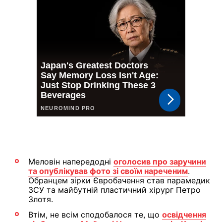
Меловін напередодні
оголосив про заручини
та опублікував фото зі своїм нареченим
.
Обранцем зірки Євробачення став парамедик
ЗСУ та майбутній пластичний хірург Петро
Злотя.
Втім, не всім сподобалося те, що
освідчення