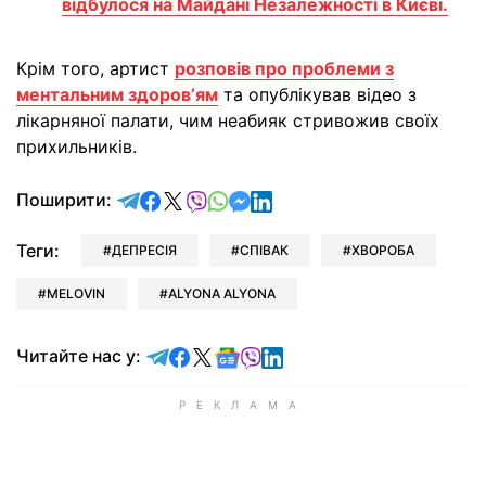
відбулося на Майдані Незалежності в Києві.
Крім того, артист
розповів про проблеми з
ментальним здоровʼям
та опублікував відео з
лікарняної палати, чим неабияк стривожив своїх
прихильників.
відправити у Telegram
поділитись у Facebook
поділитись у X
відправити у Viber
відправити у Whatsapp
відправити у Messenger
відправити у LinkedIn
Поширити:
Теги:
ДЕПРЕСІЯ
СПІВАК
ХВОРОБА
MELOVIN
ALYONA ALYONA
Читайте у Telegram
Читайте у Facebook
Читайте у X
Читайте у Google news
Читайте у Viber
Читайте у LinkedIn
Читайте нас у: