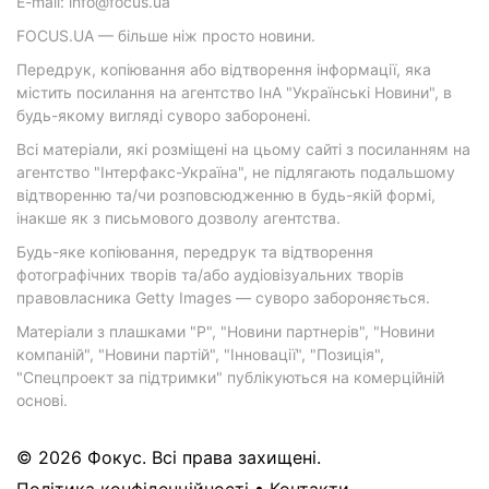
E-mail: info@focus.ua
FOCUS.UA — більше ніж просто новини.
Передрук, копіювання або відтворення інформації, яка
містить посилання на агентство ІнА "Українські Новини", в
будь-якому вигляді суворо заборонені.
Всі матеріали, які розміщені на цьому сайті з посиланням на
агентство "Інтерфакс-Україна", не підлягають подальшому
відтворенню та/чи розповсюдженню в будь-якій формі,
інакше як з письмового дозволу агентства.
Будь-яке копіювання, передрук та відтворення
фотографічних творів та/або аудіовізуальних творів
правовласника Getty Images — суворо забороняється.
Матеріали з плашками "Р", "Новини партнерів", "Новини
компаній", "Новини партій", "Інновації", "Позиція",
"Спецпроект за підтримки" публікуються на комерційній
основі.
© 2026 Фокус. Всі права захищені.