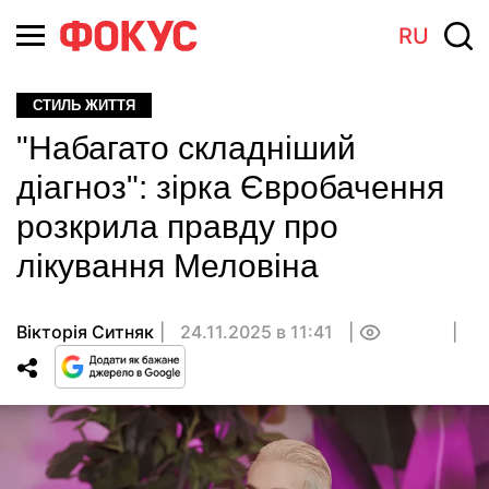
RU
СТИЛЬ ЖИТТЯ
"Набагато складніший
діагноз": зірка Євробачення
розкрила правду про
лікування Меловіна
Вікторія Ситняк
24.11.2025 в 11:41
0