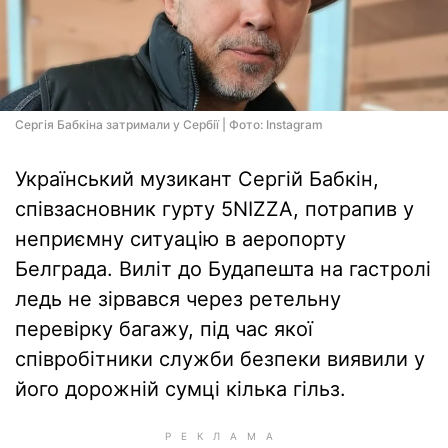
Сергія Бабкіна затримали у Сербії | Фото: Instagram
Український музикант Сергій Бабкін,
співзасновник гурту 5NIZZA, потрапив у
неприємну ситуацію в аеропорту
Белграда. Виліт до Будапешта на гастролі
ледь не зірвався через ретельну
перевірку багажу, під час якої
співробітники служби безпеки виявили у
його дорожній сумці кілька гільз.