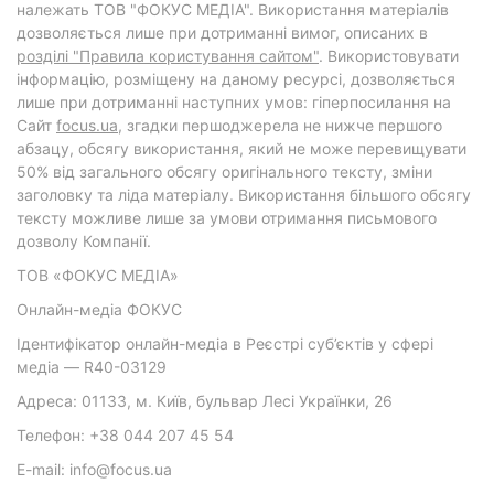
належать ТОВ "ФОКУС МЕДІА". Використання матеріалів
дозволяється лише при дотриманні вимог, описаних в
розділі "Правила користування сайтом"
. Використовувати
інформацію, розміщену на даному ресурсі, дозволяється
лише при дотриманні наступних умов: гіперпосилання на
Cайт
focus.ua
, згадки першоджерела не нижче першого
абзацу, обсягу використання, який не може перевищувати
50% від загального обсягу оригінального тексту, зміни
заголовку та ліда матеріалу. Використання більшого обсягу
тексту можливе лише за умови отримання письмового
дозволу Компанії.
ТОВ «ФОКУС МЕДІА»
Онлайн-медіа ФОКУС
Ідентифікатор онлайн-медіа в Реєстрі суб’єктів у сфері
медіа — R40-03129
Адреса: 01133, м. Київ, бульвар Лесі Українки, 26
Телефон: +38 044 207 45 54
E-mail: info@focus.ua