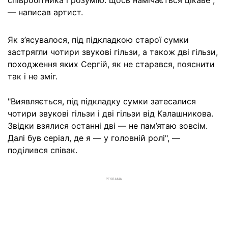
співробітника і розумію: щось намічається цікаве",
— написав артист.
Як з’ясувалося, під підкладкою старої сумки
застрягли чотири звукові гільзи, а також дві гільзи,
походження яких Сергій, як не старався, пояснити
так і не зміг.
"Виявляється, під підкладку сумки затесалися
чотири звукові гільзи і дві гільзи від Калашникова.
Звідки взялися останні дві — не пам’ятаю зовсім.
Далі був серіал, де я — у головній ролі", —
поділився співак.
РЕКЛАМА