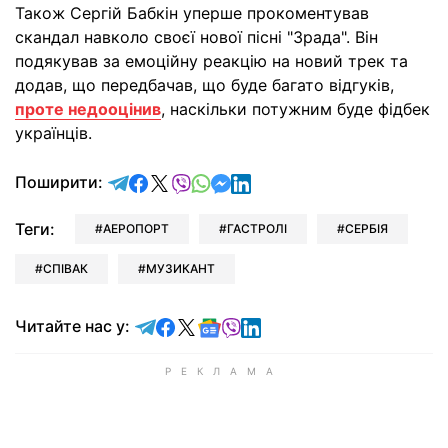
Також Сергій Бабкін уперше прокоментував
скандал навколо своєї нової пісні "Зрада". Він
подякував за емоційну реакцію на новий трек та
додав, що передбачав, що буде багато відгуків,
проте недооцінив
, наскільки потужним буде фідбек
українців.
відправити у Telegram
поділитись у Facebook
поділитись у X
відправити у Viber
відправити у Whatsapp
відправити у Messenger
відправити у LinkedIn
Поширити:
Теги:
АЕРОПОРТ
ГАСТРОЛІ
СЕРБІЯ
СПІВАК
МУЗИКАНТ
Читайте у Telegram
Читайте у Facebook
Читайте у X
Читайте у Google news
Читайте у Viber
Читайте у LinkedIn
Читайте нас у: