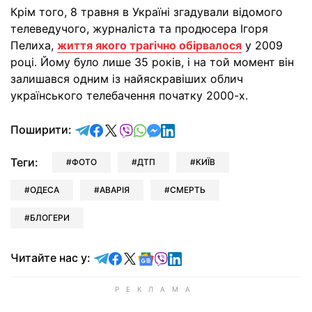
Крім того, 8 травня в Україні згадували відомого
телеведучого, журналіста та продюсера Ігоря
Пелиха,
життя якого трагічно обірвалося
у 2009
році. Йому було лише 35 років, і на той момент він
залишався одним із найяскравіших облич
українського телебачення початку 2000-х.
відправити у Telegram
поділитись у Facebook
поділитись у X
відправити у Viber
відправити у Whatsapp
відправити у Messenger
відправити у LinkedIn
Поширити:
Теги:
ФОТО
ДТП
КИЇВ
ОДЕСА
АВАРІЯ
СМЕРТЬ
БЛОГЕРИ
Читайте у Telegram
Читайте у Facebook
Читайте у X
Читайте у Google news
Читайте у Viber
Читайте у LinkedIn
Читайте нас у: