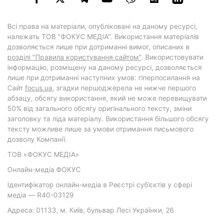
Всі права на матеріали, опубліковані на даному ресурсі,
належать ТОВ "ФОКУС МЕДІА". Використання матеріалів
дозволяється лише при дотриманні вимог, описаних в
розділі "Правила користування сайтом"
. Використовувати
інформацію, розміщену на даному ресурсі, дозволяється
лише при дотриманні наступних умов: гіперпосилання на
Cайт
focus.ua
, згадки першоджерела не нижче першого
абзацу, обсягу використання, який не може перевищувати
50% від загального обсягу оригінального тексту, зміни
заголовку та ліда матеріалу. Використання більшого обсягу
тексту можливе лише за умови отримання письмового
дозволу Компанії.
ТОВ «ФОКУС МЕДІА»
Онлайн-медіа ФОКУС
Ідентифікатор онлайн-медіа в Реєстрі суб’єктів у сфері
медіа — R40-03129
Адреса: 01133, м. Київ, бульвар Лесі Українки, 26