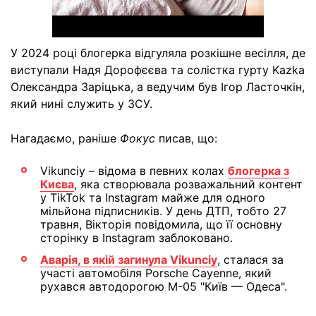
У 2024 році блогерка відгуляла розкішне весілля, де
виступали Надя Дорофєєва та солістка гурту Kazka
Олександра Заріцька, а ведучим був Ігор Ласточкін,
який нині служить у ЗСУ.
Нагадаємо, раніше
Фокус
писав, що:
Vikunciy – відома в певних колах
блогерка з
Києва
, яка створювала розважальний контент
у TikTok та Instagram майже для одного
мільйона підписників. У день ДТП, тобто 27
травня, Вікторія повідомила, що її основну
сторінку в Instagram заблоковано.
Аварія, в якій загинула Vikunciy
, сталася за
участі автомобіля Porsche Cayenne, який
рухався автодорогою М-05 "Київ — Одеса".