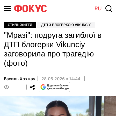
RU
СТИЛЬ ЖИТТЯ
ДТП З БЛОГЕРКОЮ VIKUNCIY
"Мразі": подруга загиблої в
ДТП блогерки Vikunciy
заговорила про трагедію
(фото)
Василь Хохмач
28.05.2026 в 14:44
0