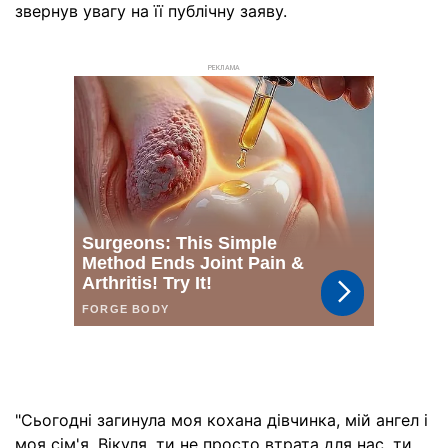
звернув увагу на її публічну заяву.
РЕКЛАМА
"Сьогодні загинула моя кохана дівчинка, мій ангел і
моя сім'я. Вікуля, ти не просто втрата для нас, ти