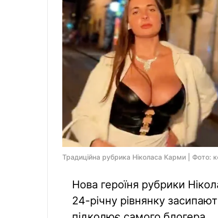
Традиційна рубрика Ніколаса Карми | Фото: 
Нова героїня рубрики Нікол
24-річну рівнянку засипают
підколює самого блогера.