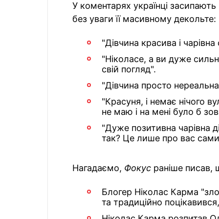
У коментарях українці засипають 
без уваги її масивному декольте:
"Дівчина красива і чарівна 
"Нiколасе, а ви дуже силь
свiй погляд".
"Дівчина просто нереальна.
"Красуня, і немає нічого ву
не маю і на мені було б зо
"Дуже позитивна чарівна ді
так? Це лише про вас сами
Нагадаємо,
Фокус
раніше писав, 
Блогер Ніколас Карма "зло
та традиційно поцікавився,
Ніколас Карма розпитав Ол