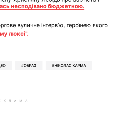
ась несподівано бюджетною.
ергове вуличне інтерв’ю, героїнею якого
му люксі".
ok
ber
 Whatsapp
и у Messenger
ти у LinkedIn
ДЕО
ОБРАЗ
НІКОЛАС КАРМА
ook
Google news
 Viber
е у LinkedIn