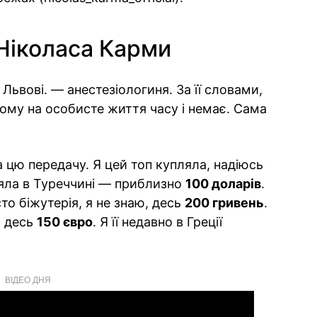
 Ніколаса Карми
у Львові. — анестезіологиня. За її словами,
тому на особисте життя часу і немає. Сама
 цю передачу. Я цей топ купляла, надіюсь
яла в Туреччині — приблизно
100 доларів
.
сто біжутерія, я не знаю, десь
200 гривень
.
 десь
150 євро
. Я її недавно в Греції
ВІДЕО ДНЯ