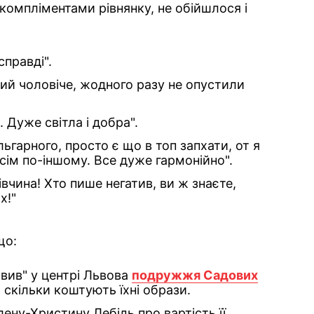
компліментами рівнянку, не обійшлося і
справді".
ний чоловiче, жодного разу не опустили
 Дуже світла і добра".
льгарного, просто є що в топ запхати, от я
всім по-іншому. Все дуже гармонійно".
вчина! Хто пише негатив, ви ж знаєте,
х!"
що:
вив" у центрі Львова
подружжя Садових
 скільки коштують їхні образи.
ену-Христину Лебідь про вартість її