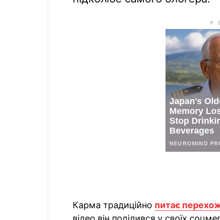
Карма традиційно
питає перехо
відео він поділився у своїх соцмер