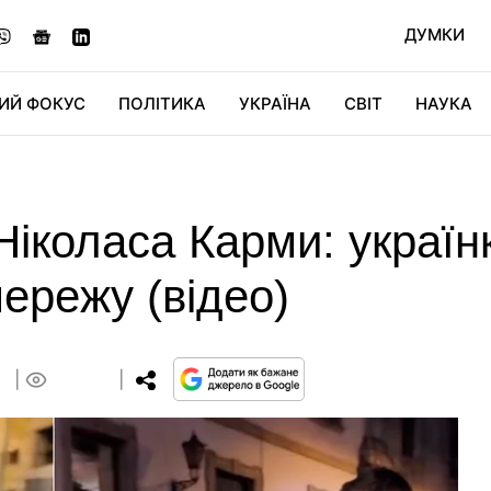
ДУМКИ
ИЙ ФОКУС
ПОЛІТИКА
УКРАЇНА
СВІТ
НАУКА
ДІДЖИТАЛ
АВТО
СВІТФАН
КУ
іколаса Карми: українк
мережу (відео)
2
0