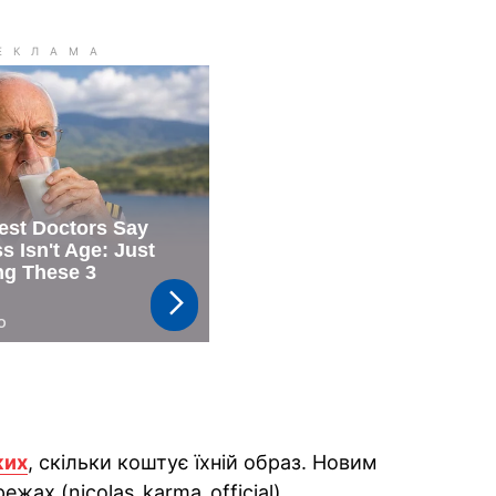
жих
, скільки коштує їхній образ. Новим
ежах (nicolas_karma_official).