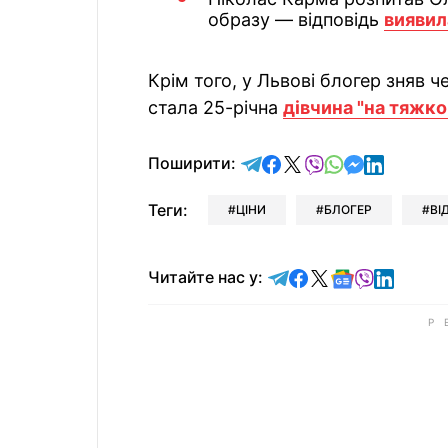
образу — відповідь
виявил
Крім того, у Львові блогер зняв ч
стала 25-річна
дівчина "на тяжко
відправити у Telegram
поділитись у Facebo
поділитись у X
відправити у Vi
відправити у
відправит
відправи
Поширити:
Теги:
ЦІНИ
БЛОГЕР
ВІ
Читайте у Telegram
Читайте у Faceb
Читайте у X
Читайте у 
Читайте у
Читайт
Читайте нас у: