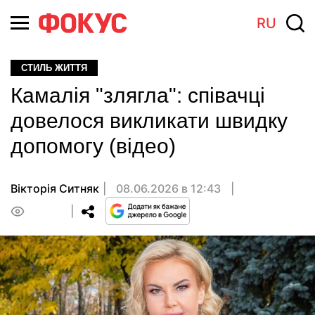
RU
СТИЛЬ ЖИТТЯ
Камалія "злягла": співачці
довелося викликати швидку
допомогу (відео)
Вікторія Ситняк
08.06.2026 в 12:43
0