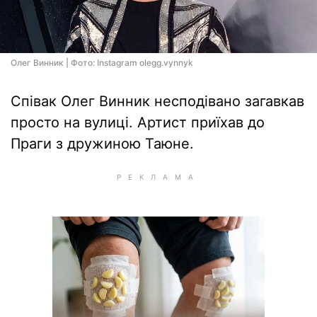
Олег Винник | Фото: Instagram olegg.vynnyk
Співак Олег Винник несподівано загавкав
просто на вулиці. Артист приїхав до
Праги з дружиною Таюне.