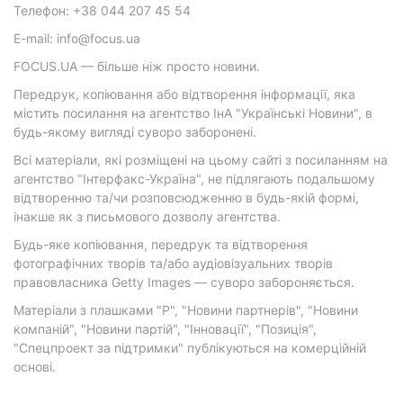
Телефон: +38 044 207 45 54
E-mail: info@focus.ua
FOCUS.UA — більше ніж просто новини.
Передрук, копіювання або відтворення інформації, яка
містить посилання на агентство ІнА "Українські Новини", в
будь-якому вигляді суворо заборонені.
Всі матеріали, які розміщені на цьому сайті з посиланням на
агентство "Інтерфакс-Україна", не підлягають подальшому
відтворенню та/чи розповсюдженню в будь-якій формі,
інакше як з письмового дозволу агентства.
Будь-яке копіювання, передрук та відтворення
фотографічних творів та/або аудіовізуальних творів
правовласника Getty Images — суворо забороняється.
Матеріали з плашками "Р", "Новини партнерів", "Новини
компаній", "Новини партій", "Інновації", "Позиція",
"Спецпроект за підтримки" публікуються на комерційній
основі.