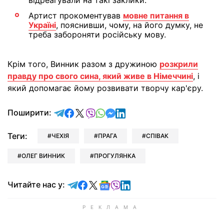
відреагували на такі заклики.
Артист прокоментував
мовне питання в
Україні
, пояснивши, чому, на його думку, не
треба забороняти російську мову.
Крім того, Винник разом з дружиною
розкрили
правду про свого сина, який живе в Німеччині
, і
який допомагає йому розвивати творчу кар'єру.
відправити у Telegram
поділитись у Facebook
поділитись у X
відправити у Viber
відправити у Whatsapp
відправити у Messenger
відправити у LinkedIn
Поширити:
Теги:
ЧЕХІЯ
ПРАГА
СПІВАК
ОЛЕГ ВИННИК
ПРОГУЛЯНКА
Читайте у Telegram
Читайте у Facebook
Читайте у X
Читайте у Google news
Читайте у Viber
Читайте у LinkedIn
Читайте нас у: