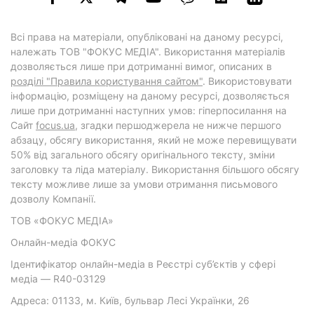
Всі права на матеріали, опубліковані на даному ресурсі,
належать ТОВ "ФОКУС МЕДІА". Використання матеріалів
дозволяється лише при дотриманні вимог, описаних в
розділі "Правила користування сайтом"
. Використовувати
інформацію, розміщену на даному ресурсі, дозволяється
лише при дотриманні наступних умов: гіперпосилання на
Cайт
focus.ua
, згадки першоджерела не нижче першого
абзацу, обсягу використання, який не може перевищувати
50% від загального обсягу оригінального тексту, зміни
заголовку та ліда матеріалу. Використання більшого обсягу
тексту можливе лише за умови отримання письмового
дозволу Компанії.
ТОВ «ФОКУС МЕДІА»
Онлайн-медіа ФОКУС
Ідентифікатор онлайн-медіа в Реєстрі суб’єктів у сфері
медіа — R40-03129
Адреса: 01133, м. Київ, бульвар Лесі Українки, 26