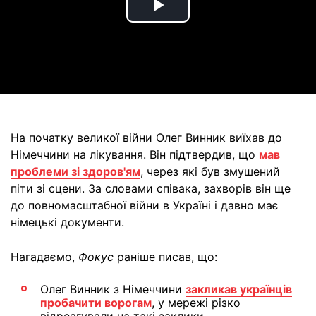
Play
Video
На початку великої війни Олег Винник виїхав до
Німеччини на лікування. Він підтвердив, що
мав
проблеми зі здоров'ям
, через які був змушений
піти зі сцени. За словами співака, захворів він ще
до повномасштабної війни в Україні і давно має
німецькі документи.
Нагадаємо,
Фокус
раніше писав, що:
Олег Винник з Німеччини
закликав українців
пробачити ворогам
, у мережі різко