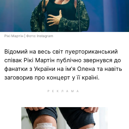
Рікі Мартін | Фото: Instagram
Відомий на весь світ пуерториканський
співак Рікі Мартін публічно звернувся до
фанатки з України на ім'я Олена та навіть
заговорив про концерт у її країні.