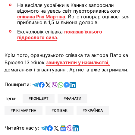
На весілля українки в Каннах запросили
відомого на увесь світ пуерториканського
співака Рікі Мартіна
. Його гонорар оцінюється
приблизно в 1,5 мільйона доларів.
Ексчоловік співака
показав їхнього
підрослого сина
.
Крім того, французького співака та актора Патріка
Брюеля 13 жінок
звинуватили у насильстві,
домаганнях і зґвалтуванні. Артиста вже затримали.
відправити у Telegram
поділитись у Facebook
поділитись у X
відправити у Viber
відправити у Whatsapp
відправити у Messenger
відправити у LinkedIn
Поширити:
Теги:
КОНЦЕРТ
ФАНАТИ
РІКІ МАРТИН
СПІВАК
УКРАЇНКА
Читайте у Telegram
Читайте у Facebook
Читайте у X
Читайте у Google news
Читайте у Viber
Читайте у LinkedIn
Читайте нас у: