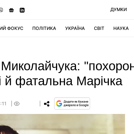
ДУМКИ
ИЙ ФОКУС
ПОЛІТИКА
УКРАЇНА
СВІТ
НАУКА
ДІДЖИТАЛ
АВТО
СВІТФАН
КУ
 Миколайчука: "похорон
і й фатальна Марічка
3:11
0