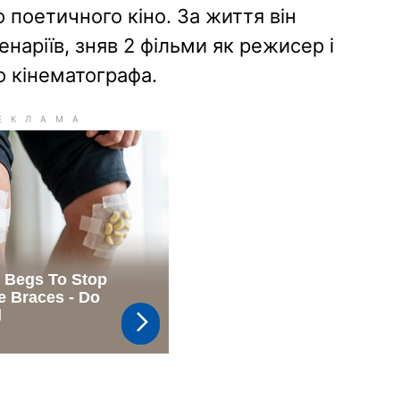
о поетичного кіно. За життя він
енаріїв, зняв 2 фільми як режисер і
о кінематографа.