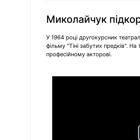
Миколайчук підко
У 1964 році другокурсник театрал
фільму "Тіні забутих предків". Н
професійному акторові.