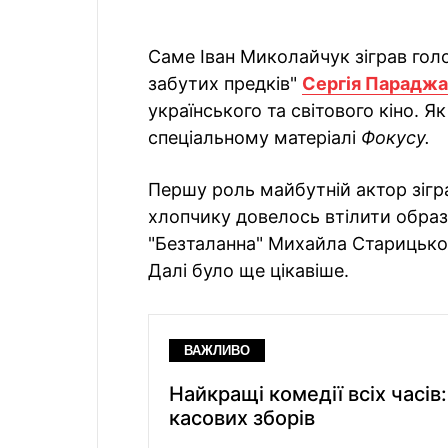
Саме Іван Миколайчук зіграв голов
забутих предків"
Сергія Парадж
українського та світового кіно. Я
спеціальному матеріалі
Фокусу.
Першу роль майбутній актор зігра
хлопчику довелось втілити образ 
"Безталанна" Михайла Старицького
Далі було ще цікавіше.
ВАЖЛИВО
Найкращі комедії всіх часів
касових зборів