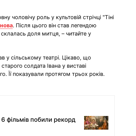
ну чоловічу роль у культовій стрічці "Тіні
анова
. Після цього він став легендою
к склалась доля митця, – читайте у
в у сільському театрі. Цікаво, що
старого солдата Івана у виставі
. Її показували протягом трьох років.
: 6 фільмів побили рекорд