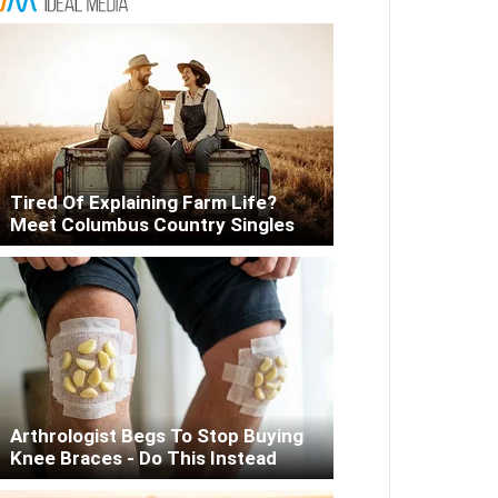
Tired Of Explaining Farm Life?
Meet Columbus Country Singles
Arthrologist Begs To Stop Buying
Knee Braces - Do This Instead