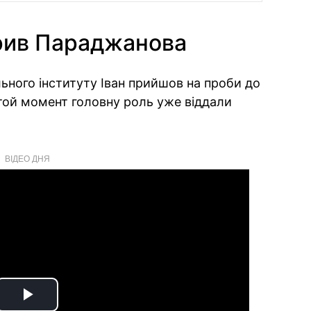
рив Параджанова
ьного інституту Іван прийшов на проби до
а той момент головну роль уже віддали
ВІДЕО ДНЯ
Play