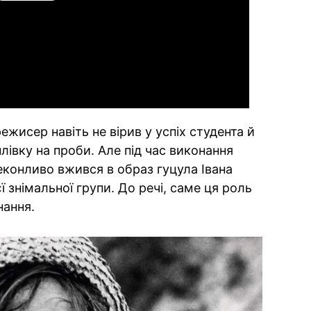
Video
ежисер навіть не вірив у успіх студента й
лівку на проби. Але під час виконання
конливо вжився в образ гуцула Івана
ї знімальної групи. До речі, саме ця роль
нання.