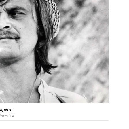
нарист
form TV