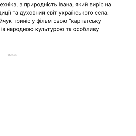
хніка, а природність Івана, який виріс на
иції та духовний світ українського села.
чук приніс у фільм свою "карпатську
к із народною культурою та особливу
РЕКЛАМА