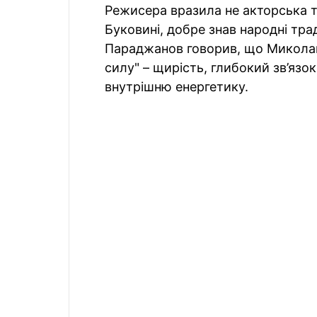
Режисера вразила не акторська те
Буковині, добре знав народні трад
Параджанов говорив, що Миколай
силу" – щирість, глибокий зв’язо
внутрішню енергетику.