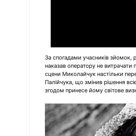
За спогадами учасників зйомок, р
наказав оператору не витрачати п
сцени Миколайчук настільки пере
Палійчука, що змінив рішення всіє
згодом принесе йому світове виз