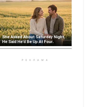
Columbus: High Blood Sugar
She Asked About Saturday Night.
Patients Are Quietly Using This
He Said He'd Be Up At Four.
Liver Fix