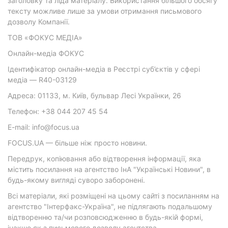
заголовку та ліда матеріалу. Використання більшого обсягу
тексту можливе лише за умови отримання письмового
дозволу Компанії.
ТОВ «ФОКУС МЕДІА»
Онлайн-медіа ФОКУС
Ідентифікатор онлайн-медіа в Реєстрі суб’єктів у сфері
медіа — R40-03129
Адреса: 01133, м. Київ, бульвар Лесі Українки, 26
Телефон: +38 044 207 45 54
E-mail: info@focus.ua
FOCUS.UA — більше ніж просто новини.
Передрук, копіювання або відтворення інформації, яка
містить посилання на агентство ІнА "Українські Новини", в
будь-якому вигляді суворо заборонені.
Всі матеріали, які розміщені на цьому сайті з посиланням на
агентство "Інтерфакс-Україна", не підлягають подальшому
відтворенню та/чи розповсюдженню в будь-якій формі,
інакше як з письмового дозволу агентства.