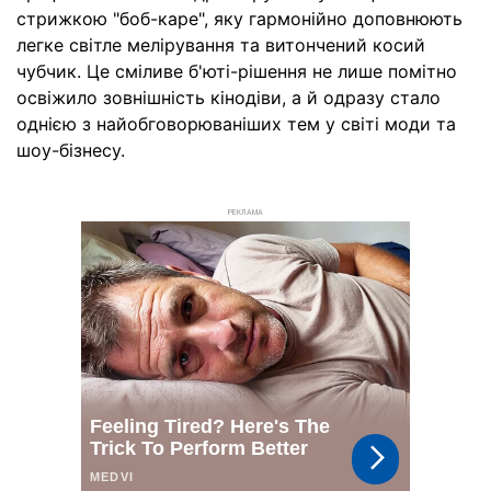
стрижкою "боб-каре", яку гармонійно доповнюють
легке світле мелірування та витончений косий
чубчик. Це сміливе б'юті-рішення не лише помітно
освіжило зовнішність кінодіви, а й одразу стало
однією з найобговорюваніших тем у світі моди та
шоу-бізнесу.
РЕКЛАМА