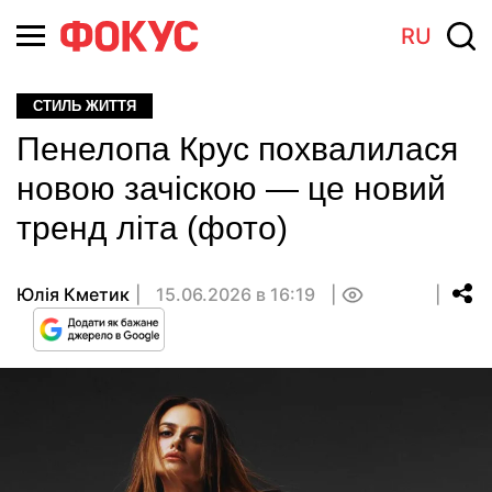
RU
СТИЛЬ ЖИТТЯ
Пенелопа Крус похвалилася
новою зачіскою — це новий
тренд літа (фото)
Юлія Кметик
15.06.2026 в 16:19
0