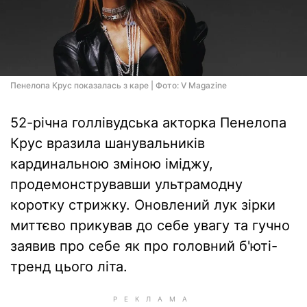
Пенелопа Крус показалась з каре | Фото: V Magazine
52-річна голлівудська акторка Пенелопа
Крус вразила шанувальників
кардинальною зміною іміджу,
продемонструвавши ультрамодну
коротку стрижку. Оновлений лук зірки
миттєво прикував до себе увагу та гучно
заявив про себе як про головний б'юті-
тренд цього літа.