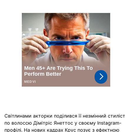
Світлинами акторки поділився її незмінний стиліст
по волоссю Дімітріс Янеттос у своєму Instagram-
профілі. На нових кадрах Крус позує з ефектною