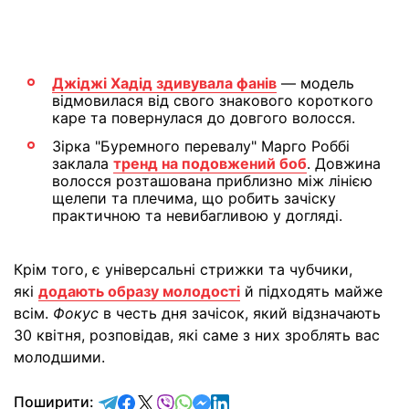
Джіджі Хадід здивувала фанів
— модель
відмовилася від свого знакового короткого
каре та повернулася до довгого волосся.
Зірка "Буремного перевалу" Марго Роббі
заклала
тренд на подовжений боб
. Довжина
волосся розташована приблизно між лінією
щелепи та плечима, що робить зачіску
практичною та невибагливою у догляді.
Крім того, є універсальні стрижки та чубчики,
які
додають образу молодості
й підходять майже
всім.
Фокус
в честь дня зачісок, який відзначають
30 квітня, розповідав, які саме з них зроблять вас
молодшими.
відправити у Telegram
поділитись у Facebook
поділитись у X
відправити у Viber
відправити у Whatsapp
відправити у Messenger
відправити у LinkedIn
Поширити: