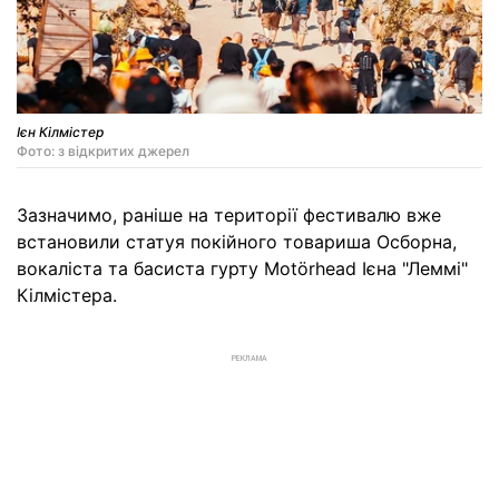
Ієн Кілмістер
Фото: з відкритих джерел
Зазначимо, раніше на території фестивалю вже
встановили статуя покійного товариша Осборна,
вокаліста та басиста гурту Motörhead Ієна "Леммі"
Кілмістера.
РЕКЛАМА