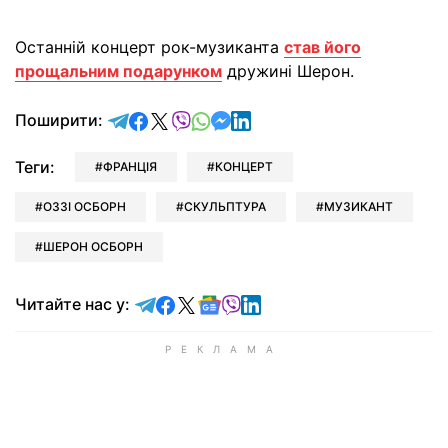
Останній концерт рок-музиканта
став його
прощальним подарунком
дружині Шерон.
відправити у Telegram
поділитись у Facebook
поділитись у X
відправити у Viber
відправити у Whatsapp
відправити у Messenger
відправити у LinkedIn
Поширити:
Теги:
ФРАНЦІЯ
КОНЦЕРТ
ОЗЗІ ОСБОРН
СКУЛЬПТУРА
МУЗИКАНТ
ШЕРОН ОСБОРН
Читайте у Telegram
Читайте у Facebook
Читайте у X
Читайте у Google news
Читайте у Viber
Читайте у LinkedIn
Читайте нас у: