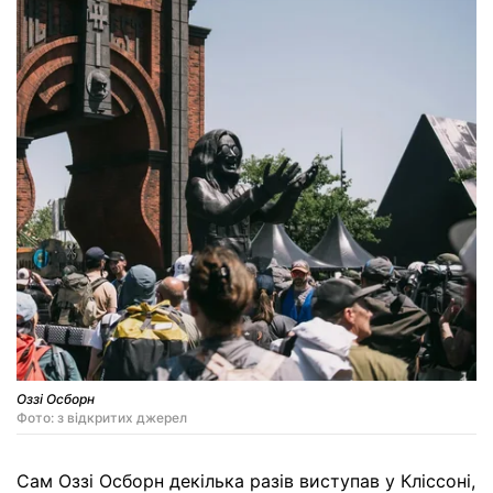
Оззі Осборн
Фото: з відкритих джерел
Сам Оззі Осборн декілька разів виступав у Кліссоні,