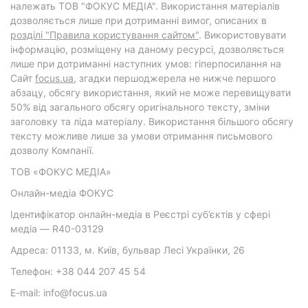
належать ТОВ "ФОКУС МЕДІА". Використання матеріалів
дозволяється лише при дотриманні вимог, описаних в
розділі "Правила користування сайтом"
. Використовувати
інформацію, розміщену на даному ресурсі, дозволяється
лише при дотриманні наступних умов: гіперпосилання на
Cайт
focus.ua
, згадки першоджерела не нижче першого
абзацу, обсягу використання, який не може перевищувати
50% від загального обсягу оригінального тексту, зміни
заголовку та ліда матеріалу. Використання більшого обсягу
тексту можливе лише за умови отримання письмового
дозволу Компанії.
ТОВ «ФОКУС МЕДІА»
Онлайн-медіа ФОКУС
Ідентифікатор онлайн-медіа в Реєстрі суб’єктів у сфері
медіа — R40-03129
Адреса: 01133, м. Київ, бульвар Лесі Українки, 26
Телефон: +38 044 207 45 54
E-mail: info@focus.ua