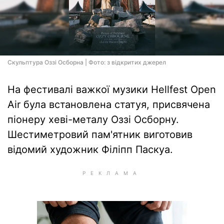
Скульптура Оззі Осборна | Фото: з відкритих джерел
На фестивалі важкої музики Hellfest Open
Air була встановлена статуя, присвячена
піонеру хеві-металу Оззі Осборну.
Шестиметровий пам'ятник виготовив
відомий художник Філіпп Паскуа.