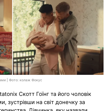
ками | Фото: колаж Фокус
atonix Скотт Гоїнг та його чоловік
, зустрівши на світ донечку за
еринства. Дівчинка, яку назвали