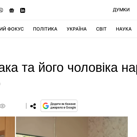
ДУМКИ
ИЙ ФОКУС
ПОЛІТИКА
УКРАЇНА
СВІТ
НАУКА
ДІДЖИТАЛ
АВТО
СВІТФАН
КУ
вака та його чоловіка н
)
0