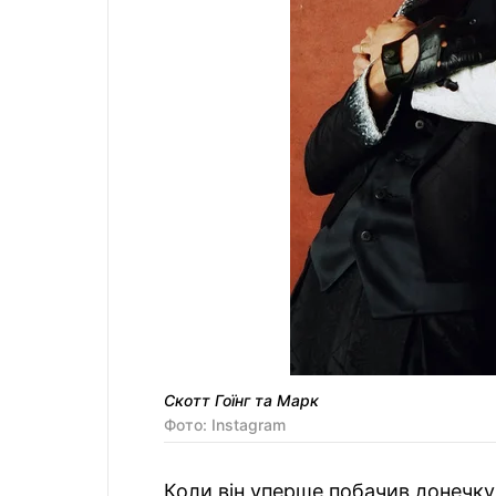
Скотт Гоїнг та Марк
Фото: Instagram
Коли він уперше побачив донечку