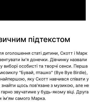
узичним підтекстом
для оголошення статі дитини, Скотт і Марк
ентувати ім'я донечки. Дівчинку назвали
 виборі особисті та творчі сенси. Перша
 мюзиклу "Бувай, пташко" (Bye Bye Birdie),
а найпершою, яку Скотт навчився співати у
 знайти щось пов'язане з музикою, але не
 гарно звучатиме у будь-якому віці. Друга
м ім'ям самого Марка.