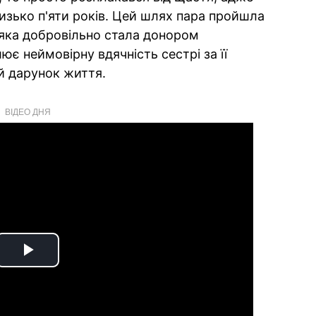
изько п'яти років. Цей шлях пара пройшла
 яка добровільно стала донором
є неймовірну вдячність сестрі за її
й дарунок життя.
ВІДЕО ДНЯ
Play
Video