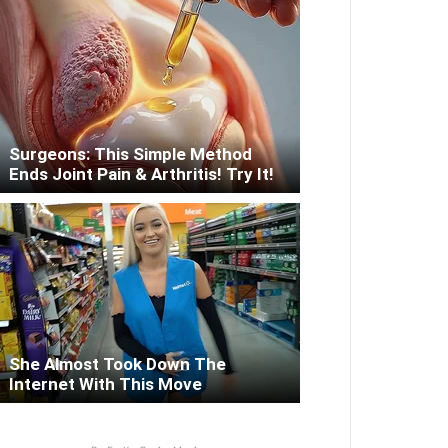
Surgeons: This Simple Method
Ends Joint Pain & Arthritis! Try It!
She Almost Took Down The
Internet With This Move