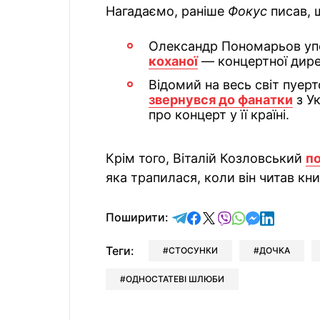
Нагадаємо, раніше
Фокус
писав, 
Олександр Пономарьов у
коханої
— концертної дире
Відомий на весь світ пуер
звернувся до фанатки
з Ук
про концерт у її країні.
Крім того, Віталій Козловський
п
яка трапилася, коли він читав к
відправити у Telegram
поділитись у Facebo
поділитись у X
відправити у Vi
відправити у
відправит
відправи
Поширити:
Теги:
СТОСУНКИ
ДОЧКА
ОДНОСТАТЕВІ ШЛЮБИ