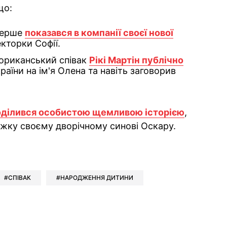
що:
перше
показався в компанії своєї нової
кторки Софії.
ториканський співак
Рікі Мартін публічно
раїни на ім'я Олена та навіть заговорив
оділився особистою щемливою історією
,
нижку своєму дворічному синові Оскару.
ok
ber
 Whatsapp
и у Messenger
ти у LinkedIn
СПІВАК
НАРОДЖЕННЯ ДИТИНИ