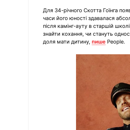
Для 34-річного Скотта Гоїнга появ
часи його юності здавалася абсо
після камінг-ауту в старшій школ
знайти кохання, чи стануть одно
доля мати дитину,
пише
People.