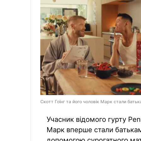
Скотт Гоїнг та його чоловік Марк стали бать
Учасник відомого гурту Pent
Марк вперше стали батьками
допомогою сурогатного мат