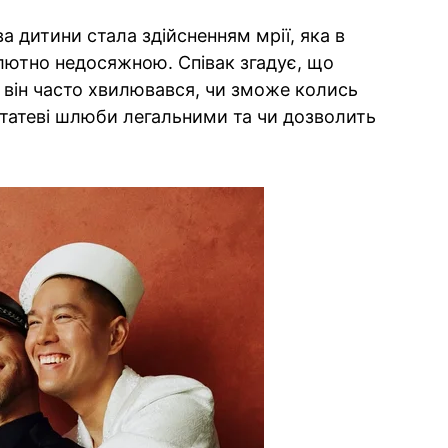
а дитини стала здійсненням мрії, яка в
лютно недосяжною. Співак згадує, що
і він часто хвилювався, чи зможе колись
статеві шлюби легальними та чи дозволить