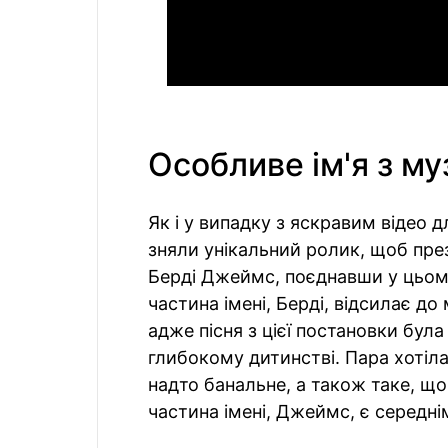
Особливе ім'я з м
Як і у випадку з яскравим відео 
зняли унікальний ролик, щоб през
Берді Джеймс, поєднавши у цьому
частина імені, Берді, відсилає до
адже пісня з цієї постановки бул
глибокому дитинстві. Пара хотіла
надто банальне, а також таке, що
частина імені, Джеймс, є середні