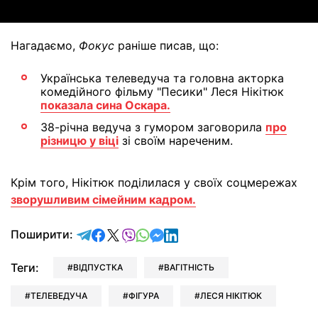
Нагадаємо,
Фокус
раніше писав, що:
Українська телеведуча та головна акторка
комедійного фільму "Песики" Леся Нікітюк
показала сина Оскара.
38-річна ведуча з гумором заговорила
про
різницю у віці
зі своїм нареченим.
Крім того, Нікітюк поділилася у своїх соцмережах
зворушливим сімейним кадром.
відправити у Telegram
поділитись у Facebook
поділитись у X
відправити у Viber
відправити у Whatsapp
відправити у Messenger
відправити у LinkedIn
Поширити:
Теги:
ВІДПУСТКА
ВАГІТНІСТЬ
ТЕЛЕВЕДУЧА
ФІГУРА
ЛЕСЯ НІКІТЮК