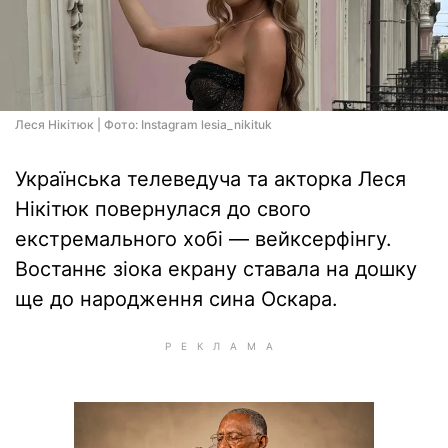
Леся Нікітюк | Фото: Instagram lesia_nikituk
Українська телеведуча та акторка Леся
Нікітюк повернулася до свого
екстремального хобі — вейксерфінгу.
Востаннє зіока екрану ставала на дошку
ще до народження сина Оскара.