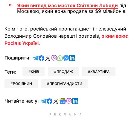
Який вигляд має маєток Світлани Лободи
під
Москвою, який вона продала за $9 мільйонів.
Крім того, російський пропагандист і телеведучий
Володимир Соловйов нарешті розповів,
з ким воює
Росія в Україні
.
відправити у Telegram
поділитись у Facebook
поділитись у X
відправити у Viber
відправити у Whatsapp
відправити у Messenger
відправити у LinkedIn
Поширити:
Теги:
КИЇВ
ПРОДАЖ
КВАРТИРА
РОСІЯНИН
ПРОПАГАНДИСТИ
Читайте у Telegram
Читайте у Facebook
Читайте у X
Читайте у Google news
Читайте у Viber
Читайте у LinkedIn
Читайте нас у: