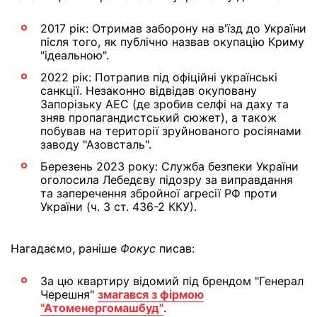
2017 рік: Отримав заборону на в'їзд до України
після того, як публічно назвав окупацію Криму
"ідеальною".
2022 рік: Потрапив під офіційні українські
санкції. Незаконно відвідав окуповану
Запорізьку АЕС (де зробив селфі на даху та
зняв пропагандистський сюжет), а також
побував на території зруйнованого росіянами
заводу "Азовсталь".
Березень 2023 року: Служба безпеки України
оголосила Лебедєву підозру за виправдання
та заперечення збройної агресії РФ проти
України (ч. 3 ст. 436-2 ККУ).
Нагадаємо, раніше
Фокус
писав:
За цю квартиру відомий під брендом "Генерал
Черешня"
змагався з фірмою
"Атоменергомашбуд"
.