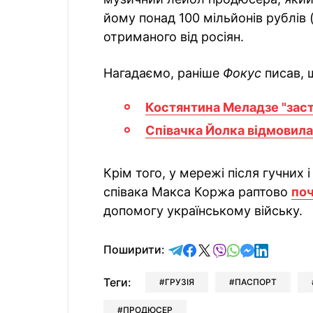
йому понад 100 мільйонів рублів 
отриманого від росіян.
Нагадаємо, раніше
Фокус
писав, 
Костянтина Меладзе "зас
Співачка Йолка відмовил
Крім того, у мережі після гучних 
співака Макса Коржа раптово
поч
допомогу українському війську.
відправити у Telegram
поділитись у Facebo
поділитись у X
відправити у Vi
відправити у
відправит
відправи
Поширити:
Теги:
ГРУЗІЯ
ПАСПОРТ
ПРОДЮСЕР