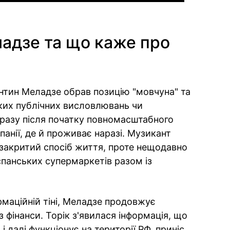
адзе та що каже про
нтин Меладзе обрав позицію "мовчуна" та
ких публічних висловлювань чи
Одразу після початку повномасштабного
панії, де й проживає наразі. Музикант
закритий спосіб життя, проте нещодавно
спанських супермаркетів разом із
маційній тіні, Меладзе продовжує
з фінанси. Торік з'явилася інформація, що
 далі функціонує на території РФ, приніс