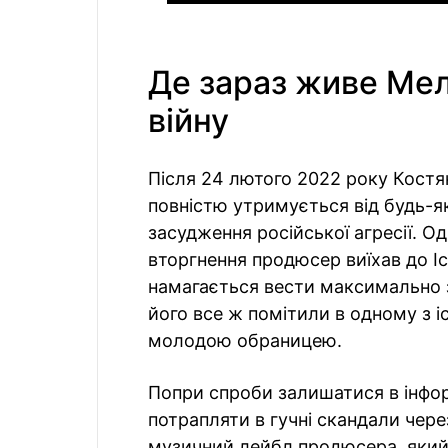
Де зараз живе Мел
війну
Після 24 лютого 2022 року Костя
повністю утримується від будь-я
засудження російської агресії. 
вторгнення продюсер виїхав до Іс
намагається вести максимально 
його все ж помітили в одному з і
молодою обраницею.
Попри спроби залишатися в інфор
потрапляти в гучні скандали чере
музичний лейбл продюсера, який і