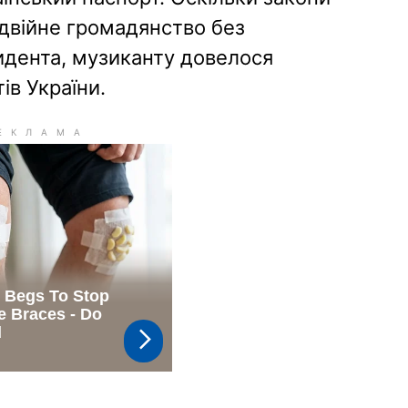
одвійне громадянство без
идента, музиканту довелося
ів України.