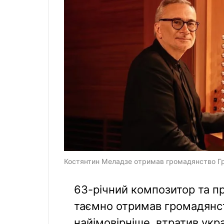
Костянтин Меладзе отримав громадянство Груз
63-річний композитор та 
таємно отримав громадянств
найімовірніше, втратив укр