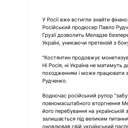
У Росії вже встигли знайти фінан
Російський продюсер Павло Руд
Грузії дозволить Меладзе безпере
Україні, уникаючи претензій з бо
"Костянтин продовжує монетизув
Ні Росія, ні Україна не матимуть 
походженням і може працювати з
Рудченко.
Водночас російський рупор "забув
повномасштабного вторгнення Мела
його перебування на українській 
залишається під великим питання
оновлював свій український паспо