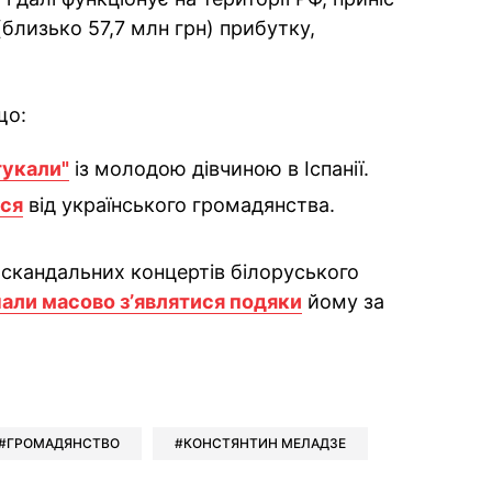
(близько 57,7 млн грн) прибутку,
що:
тукали"
із молодою дівчиною в Іспанії.
ася
від українського громадянства.
і скандальних концертів білоруського
али масово зʼявлятися подяки
йому за
ok
ber
 Whatsapp
и у Messenger
ти у LinkedIn
ГРОМАДЯНСТВО
КОНСТЯНТИН МЕЛАДЗЕ