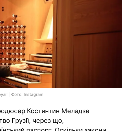
ії | Фото: Instagram
продюсер Костянтин Меладзе
о Грузії, через що,
аїнський паспорт. Оскільки закони