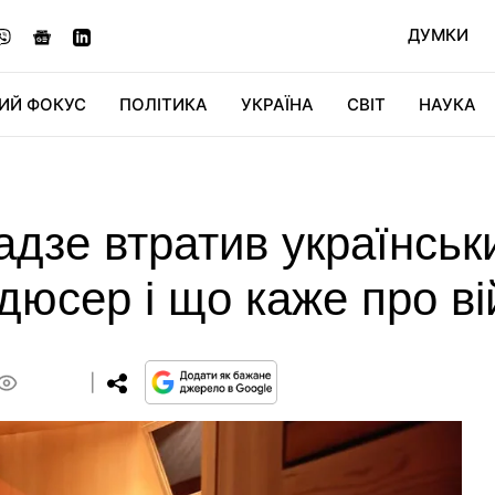
ДУМКИ
ИЙ ФОКУС
ПОЛІТИКА
УКРАЇНА
СВІТ
НАУКА
ДІДЖИТАЛ
АВТО
СВІТФАН
КУ
дзе втратив українськ
дюсер і що каже про ві
0