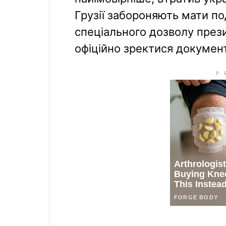
Грузії забороняють мати п
спеціального дозволу през
офіційно зректися документ