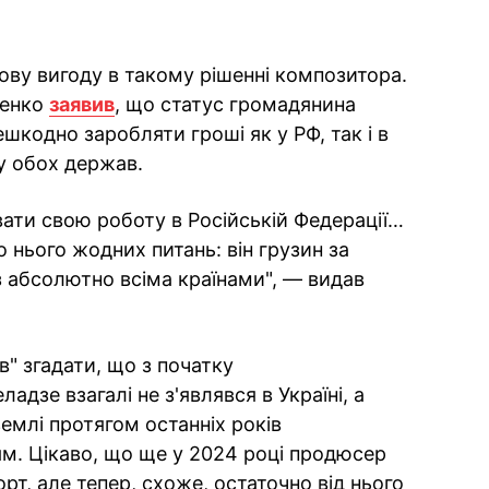
сову вигоду в такому рішенні композитора.
ченко
заявив
, що статус громадянина
шкодно заробляти гроші як у РФ, так і в
ку обох держав.
ати свою роботу в Російській Федерації…
до нього жодних питань: він грузин за
 абсолютно всіма країнами", — видав
" згадати, що з початку
дзе взагалі не з'являвся в Україні, а
землі протягом останніх років
м. Цікаво, що ще у 2024 році продюсер
рт, але тепер, схоже, остаточно від нього