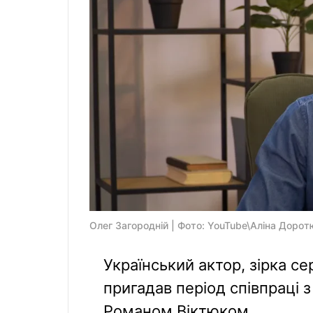
Олег Загородній | Фото: YouTube\Аліна Дорот
Український актор, зірка се
пригадав період співпраці 
Романом Віктюком.