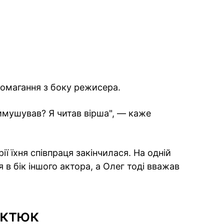
домагання з боку режисера.
римушував? Я читав вірша", — каже
ії їхня співпраця закінчилася. На одній
 в бік іншого актора, а Олег тоді вважав
іктюк