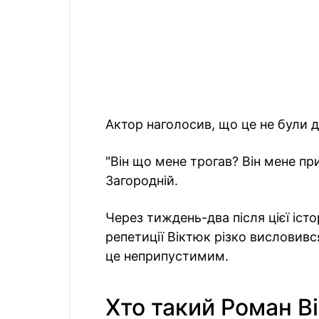
Актор наголосив, що це не були 
"Він що мене трогав? Він мене п
Загородній.
Через тиждень-два після цієї істор
репетиції Віктюк різко висловився
це неприпустимим.
Хто такий Роман В