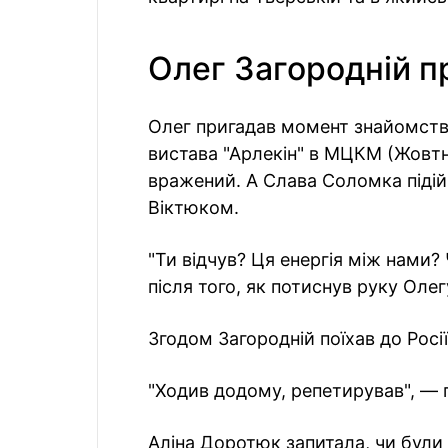
Олег Загородній п
Олег пригадав момент знайомства
вистава "Арлекін" в МЦКМ (Жовтн
вражений. А Слава Соломка підій
Віктюком.
"Ти відчув? Ця енергія між нами?
після того, як потиснув руку Олег
Згодом Загородній поїхав до Росії
"Ходив додому, репетирував", — п
Аліна Доротюк запитала, чи були 