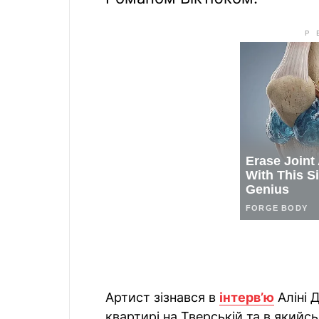
Артист зізнався в
інтервʼю
Аліні 
квартирі на Тверській та в якийс