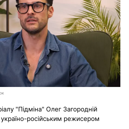
юк
ріалу "Підміна" Олег Загородній
з україно-російським режисером