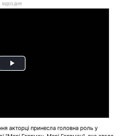
ВІДЕО ДНЯ
Play
Video
ння акторці принесла головна роль у