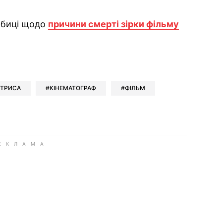
робиці щодо
причини смерті зірки фільму
ok
ber
 Whatsapp
и у Messenger
ти у LinkedIn
КТРИСА
КІНЕМАТОГРАФ
ФІЛЬМ
ook
Google news
 Viber
е у LinkedIn