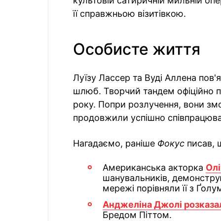
культовій сатиричній мильній опе
її справжньою візитівкою.
Особисте життя
Луїзу Лассер та Вуді Аллена пов'я
шлюб. Творчий тандем офіційно 
року. Попри розлучення, вони змо
продовжили успішно співпрацюва
Нагадаємо, раніше
Фокус
писав, 
Американська акторка
Олі
шанувальників, демонструю
мережі порівняли її з Ґолу
Анджеліна Джолі розказа
Бредом Піттом.