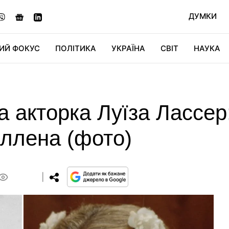
ДУМКИ
ИЙ ФОКУС
ПОЛІТИКА
УКРАЇНА
СВІТ
НАУКА
ДІДЖИТАЛ
АВТО
СВІТФАН
КУ
 акторка Луїза Лассер
Аллена (фото)
0