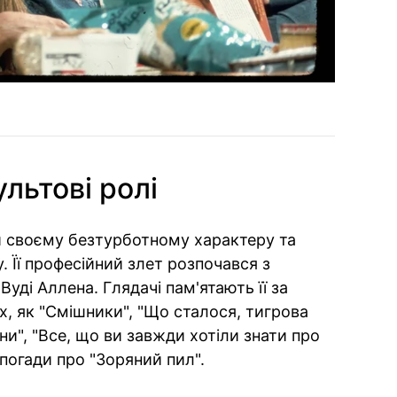
льтові ролі
и своєму безтурботному характеру та
 Її професійний злет розпочався з
Вуді Аллена. Глядачі пам'ятають її за
х, як "Смішники", "Що сталося, тигрова
нани", "Все, що ви завжди хотіли знати про
Спогади про "Зоряний пил".