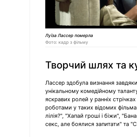
Луїза Лассер померла
Фото: кадр з фільму
Творчий шлях та ку
Лассер здобула визнання завдяк
унікальному комедійному таланту.
яскравих ролей у ранніх стрічках 
роботами у таких відомих фільма
лілія?", "Хапай гроші і біжи", "Ба
секс, але боялися запитати" та "