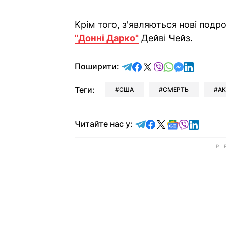
Крім того, з'являються нові под
"Донні Дарко"
Дейві Чейз.
відправити у Telegram
поділитись у Facebo
поділитись у X
відправити у Vi
відправити у
відправит
відправи
Поширити:
Теги:
США
СМЕРТЬ
А
Читайте у Telegram
Читайте у Faceb
Читайте у X
Читайте у 
Читайте у
Читайт
Читайте нас у: