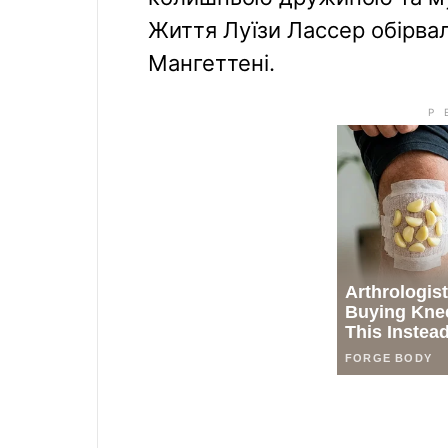
Життя Луїзи Лассер обірвал
Мангеттені.