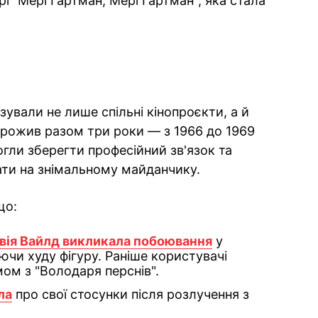
рі "Мері Гартман, Мері Гартман", яка стала
зували не лише спільні кінопроєкти, а й
прожив разом три роки — з 1966 до 1969
гли зберегти професійний зв'язок та
ти на знімальному майданчику.
що:
вія Вайлд викликала побоювання
у
чи худу фігуру. Раніше користувачі
мом з "Володаря перснів".
ла
про свої стосунки після розлучення з