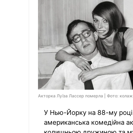
Акторка Луїза Лассер померла | Фото: кола
У Нью-Йорку на 88-му році
американська комедійна ак
колишньою дружиною та му