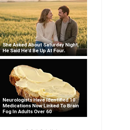
She Asked About Saturday Night.
He Said He'd Be Up At Four.
Neurologists Have Identified 10
Medications Now Linked To Brain
Fog In Adults Over 60