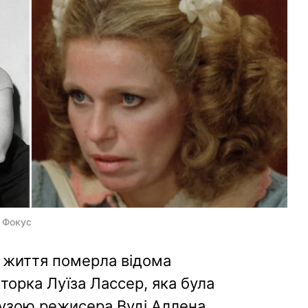
ж Фокус
 життя померла відома
торка Луїза Лассер, яка була
зою режисера Вуді Аллена.