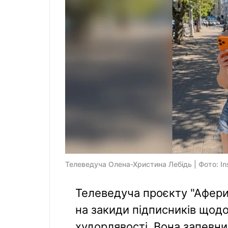
Телеведуча Олена-Христина Лебідь | Фото: In
Телеведуча проєкту "Аферис
на закиди підписників щодо
худорлявості. Вона запевн