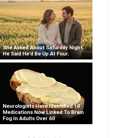
She Asked About Saturday Night.
He Said He'd Be Up At Four.
Neurologists Have Identified 10
Medications Now Linked To Brain
Fog In Adults Over 60