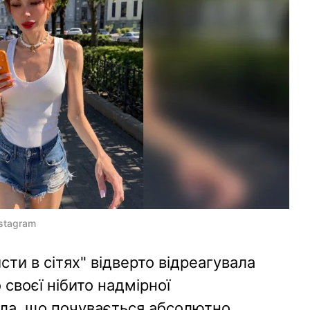
stagram
ти в сітях" відверто відреагувала
 своєї нібито надмірної
ила, що почувається абсолютно