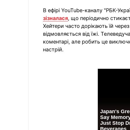
В ефірі YouTube-каналу "РБК-Укра
зізналася
, що періодично стикаєт
Хейтери часто дорікають їй через
відмовляється від їжі. Телеведуча
коментарі, але робить це виключ
настрій.