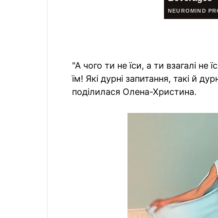
"А чого ти не їси, а ти взагалі не 
їм! Які дурні запитання, такі й дурн
поділилася Олена-Христина.