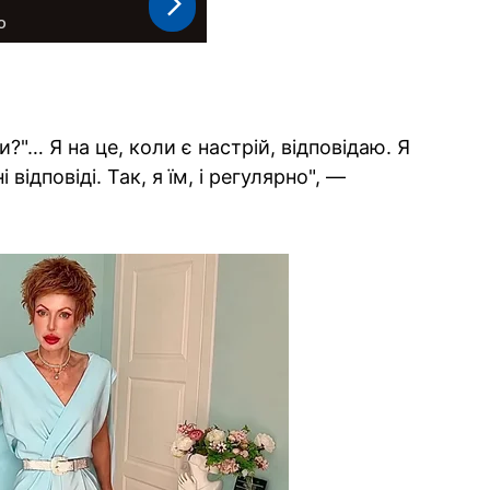
їси?"… Я на це, коли є настрій, відповідаю. Я
і відповіді. Так, я їм, і регулярно", —