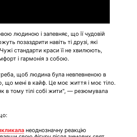
вою людиною і запевняє, що її чудовій
жуть позаздрити навіть ті друзі, які
 Чужі стандарти краси її не хвилюють,
мфорт і гармонія з собою.
треба, щоб людина була невпевненою в
, що мені в кайф. Це моє життя і моє тіло.
як в тому тілі собі жити", — резюмувала
що:
икликала
неоднозначну реакцію
вавши свою фігуру після зимових свят.