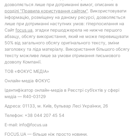
дозволяється лише при дотриманні вимог, описаних в
розділі "Правила користування сайтом"
. Використовувати
інформацію, розміщену на даному ресурсі, дозволяється
лише при дотриманні наступних умов: гіперпосилання на
Cайт
focus.ua
, згадки першоджерела не нижче першого
абзацу, обсягу використання, який не може перевищувати
50% від загального обсягу оригінального тексту, зміни
заголовку та ліда матеріалу. Використання більшого обсягу
тексту можливе лише за умови отримання письмового
дозволу Компанії.
ТОВ «ФОКУС МЕДІА»
Онлайн-медіа ФОКУС
Ідентифікатор онлайн-медіа в Реєстрі суб’єктів у сфері
медіа — R40-03129
Адреса: 01133, м. Київ, бульвар Лесі Українки, 26
Телефон: +38 044 207 45 54
E-mail: info@focus.ua
FOCUS.UA — більше ніж просто новини.