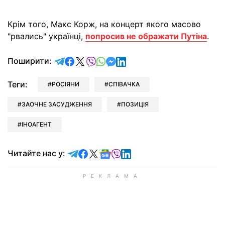
Крім того, Макс Корж, на концерт якого масово
"рвались" українці,
попросив не ображати Путіна
.
відправити у Telegram
поділитись у Facebook
поділитись у X
відправити у Viber
відправити у Whatsapp
відправити у Messenger
відправити у LinkedIn
Поширити:
Теги:
РОСІЯНИ
СПІВАЧКА
ЗАОЧНЕ ЗАСУДЖЕННЯ
ПОЗИЦІЯ
ІНОАГЕНТ
Читайте у Telegram
Читайте у Facebook
Читайте у X
Читайте у Google news
Читайте у Viber
Читайте у LinkedIn
Читайте нас у: