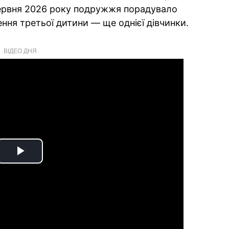
червня 2026 року подружжя порадувало
ння третьої дитини — ще однієї дівчинки.
ВІДЕО ДНЯ
Play
Video