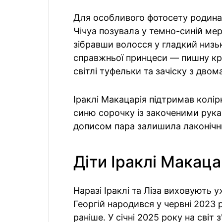
Для особливого фотосету родина 
Чічуа позувала у темно-синій ме
зібравши волосся у гладкий низь
справжньої принцеси — пишну кр
світлі туфельки та зачіску з дво
Іраклі Макацарія підтримав колі
синю сорочку із закоченими рука
дописом пара залишила лаконічни
Діти Іраклі Макаца
Наразі Іраклі та Ліза виховують у
Георгій народився у червні 2023 
раніше. У січні 2025 року на світ 