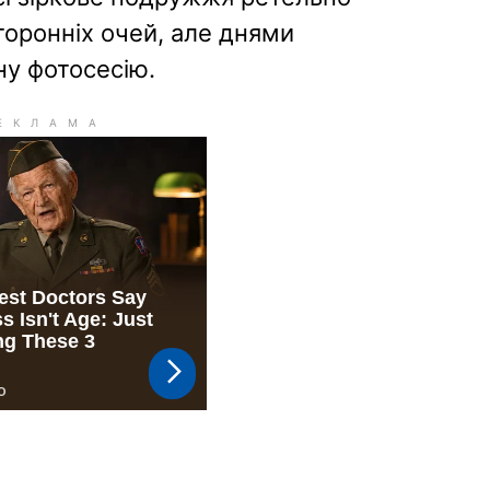
торонніх очей, але днями
ну фотосесію.