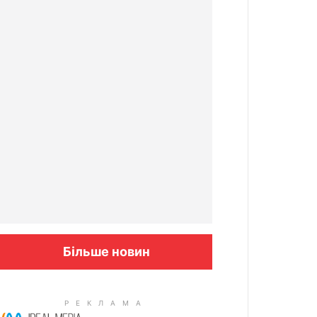
Більше новин
Columbus: High Blood Sugar
Patients Are Quietly Using This