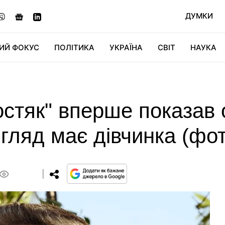
ДУМКИ
ИЙ ФОКУС
ПОЛІТИКА
УКРАЇНА
СВІТ
НАУКА
ДІДЖИТАЛ
АВТО
СВІТФАН
КУ
стяк" вперше показав 
игляд має дівчинка (фо
0