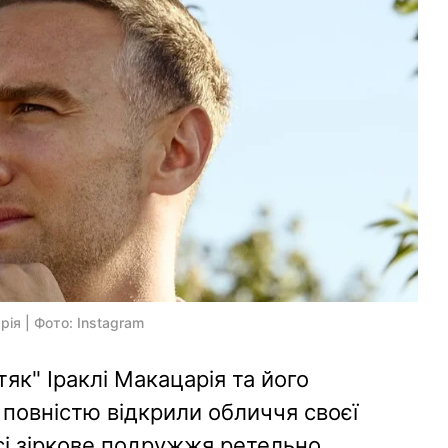
ія | Фото: Instagram
як" Іраклі Макацарія та його
 повністю відкрили обличчя своєї
сі зіркове подружжя ретельно