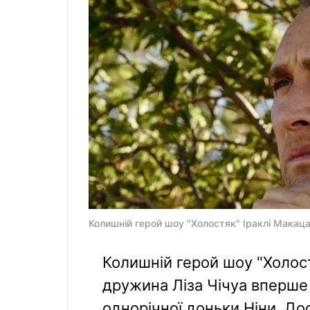
Колишній герой шоу "Холостяк" Іраклі Макацар
Колишній герой шоу "Холост
дружина Ліза Чічуа вперше
однорічної доньки Ніни. До