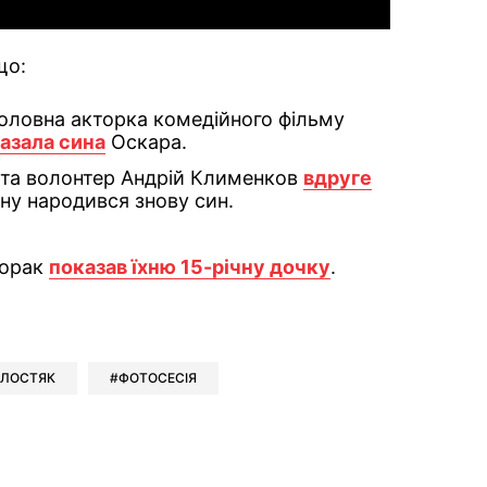
що:
головна акторка комедійного фільму
азала сина
Оскара.
р та волонтер Андрій Клименков
вдруге
ану народився знову син.
Лорак
показав їхню 15-річну дочку
.
ok
ber
 Whatsapp
и у Messenger
ти у LinkedIn
ЛОСТЯК
ФОТОСЕСІЯ