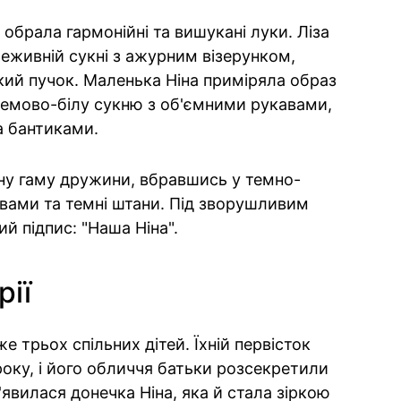
обрала гармонійні та вишукані луки. Ліза
реживній сукні з ажурним візерунком,
кий пучок. Маленька Ніна приміряла образ
емово-білу сукню з об'ємними рукавами,
ма бантиками.
рну гаму дружини, вбравшись у темно-
вами та темні штани. Під зворушливим
й підпис: "Наша Ніна".
рії
же трьох спільних дітей. Їхній первісток
року, і його обличчя батьки розсекретили
з'явилася донечка Ніна, яка й стала зіркою