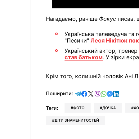
Нагадаємо, раніше
Фокус
писав, 
Українська телеведуча та 
"Песики"
Леся Нікітюк пок
Український актор, трене
став батьком
. У зірки екр
Крім того, колишній чоловік Ані 
відправити у Telegram
поділитись у Facebo
поділитись у X
відправити у Vi
відправити у
відправит
відправи
Поширити:
Теги:
ФОТО
ДОЧКА
ХО
ДІТИ ЗНАМЕНИТОСТЕЙ