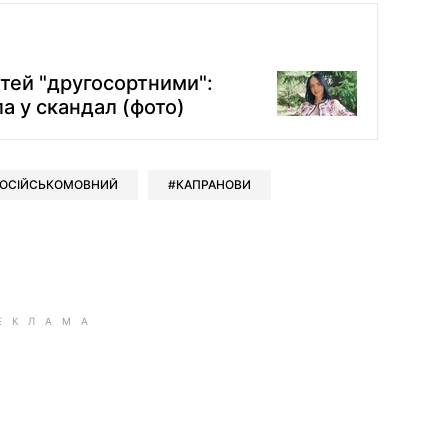
тей "другосортними":
а у скандал (фото)
ОСІЙСЬКОМОВНИЙ
КАПРАНОВИ
ok
ber
 Whatsapp
и у Messenger
ти у LinkedIn