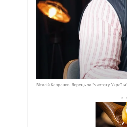
Віталій Капранов, борець за "чистоту України"