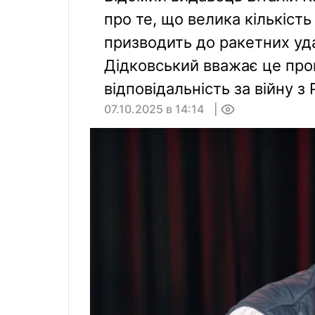
про те, що велика кількість
призводить до ракетних уда
Дідковський вважає це про
відповідальність за війну з 
07.10.2025 в 14:14
0