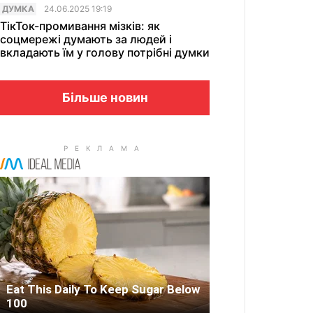
ДУМКА
24.06.2025 19:19
ТікТок-промивання мізків: як
соцмережі думають за людей і
вкладають їм у голову потрібні думки
Більше новин
Eat This Daily To Keep Sugar Below
100