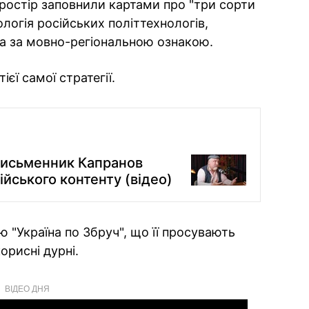
ростір заповнили картами про "три сорти
логія російських політтехнологів,
а за мовно-регіональною ознакою.
єї самої стратегії.
 письменник Капранов
ійського контенту (відео)
 "Україна по Збруч", що її просувають
орисні дурні.
ВІДЕО ДНЯ