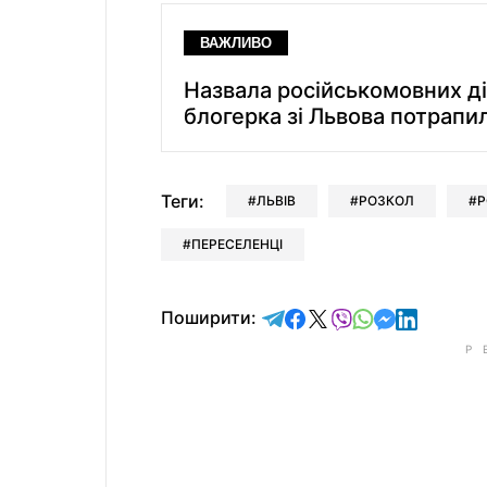
ВАЖЛИВО
Назвала російськомовних ді
блогерка зі Львова потрапил
Теги:
ЛЬВІВ
РОЗКОЛ
Р
ПЕРЕСЕЛЕНЦІ
відправити у Telegram
поділитись у Facebo
поділитись у X
відправити у Vi
відправити у
відправит
відправи
Поширити: