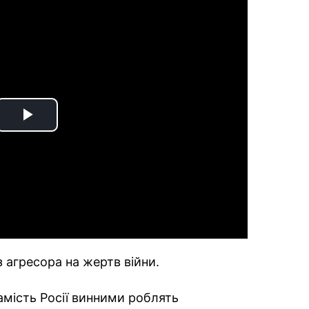
Play
Video
 агресора на жертв війни.
амість Росії винними роблять