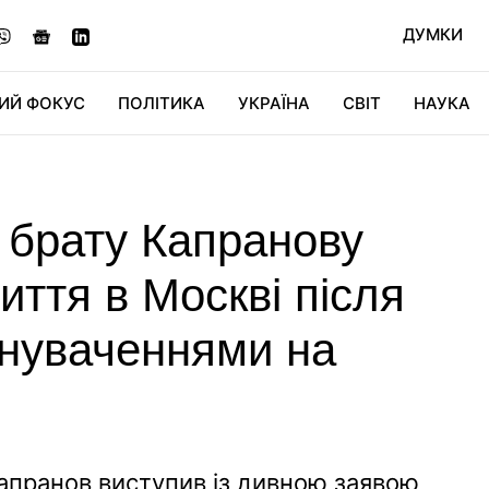
ДУМКИ
ИЙ ФОКУС
ПОЛІТИКА
УКРАЇНА
СВІТ
НАУКА
ДІДЖИТАЛ
АВТО
СВІТФАН
КУ
: брату Капранову
иття в Москві після
инуваченнями на
Капранов виступив із дивною заявою