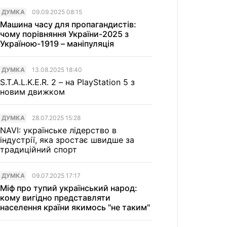
ДУМКА
09.09.2025 08:15
Машина часу для пропагандистів:
чому порівняння України-2025 з
Україною-1919 – маніпуляція
ДУМКА
13.08.2025 18:40
S.T.A.L.K.E.R. 2 – на PlayStation 5 з
новим движком
ДУМКА
28.07.2025 15:28
NAVI: українське лідерство в
індустрії, яка зростає швидше за
традиційний спорт
ДУМКА
09.07.2025 17:17
Міф про тупий український народ:
кому вигідно представляти
населення країни якимось "не таким"