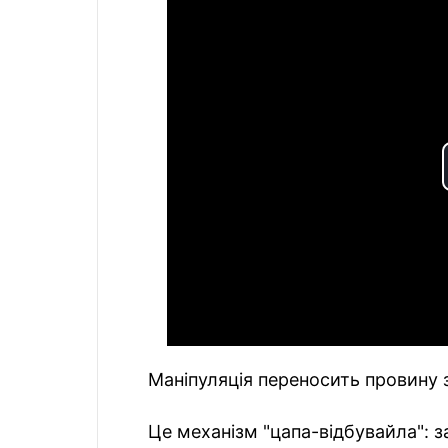
Маніпуляція переносить провину з
Це механізм "цапa-відбувайла": з