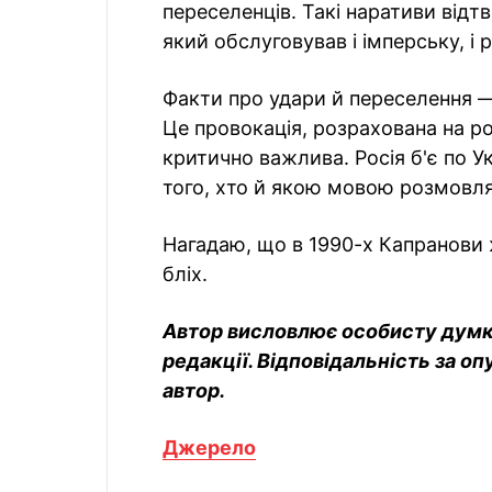
переселенців. Такі наративи від
який обслуговував і імперську, і 
Факти про удари й переселення —
Це провокація, розрахована на ро
критично важлива. Росія б'є по У
того, хто й якою мовою розмовля
Нагадаю, що в 1990-х Капранови ж
бліх.
Автор висловлює особисту думку,
редакції. Відповідальність за оп
автор.
Джерело