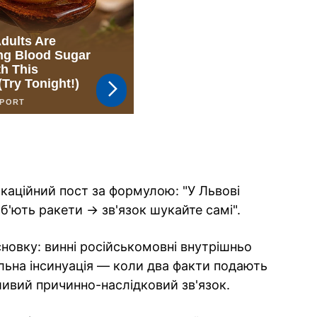
каційний пост за формулою: "У Львові
б'ють ракети → зв'язок шукайте самі".
новку: винні російськомовні внутрішньо
льна інсинуація — коли два факти подають
ивий причинно-наслідковий зв'язок.