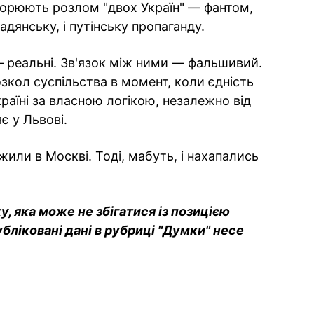
творюють розлом "двох Україн" — фантом,
радянську, і путінську пропаганду.
 реальні. Зв'язок між ними — фальшивий.
зкол суспільства в момент, коли єдність
країні за власною логікою, незалежно від
є у Львові.
или в Москві. Тоді, мабуть, і нахапались
 яка може не збігатися із позицією
убліковані дані в рубриці "Думки" несе