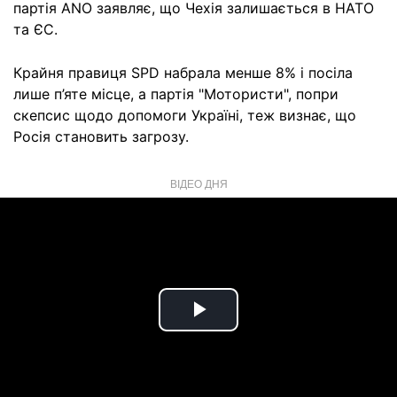
партія ANO заявляє, що Чехія залишається в НАТО
та ЄС.
Крайня правиця SPD набрала менше 8% і посіла
лише п’яте місце, а партія "Мотористи", попри
скепсис щодо допомоги Україні, теж визнає, що
Росія становить загрозу.
ВІДЕО ДНЯ
Play
Video