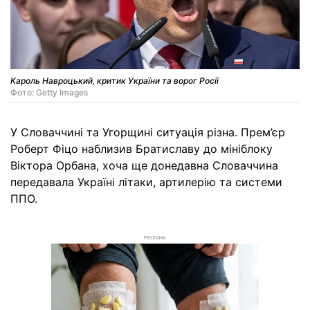
Кароль Навроцький, критик України та ворог Росії
Фото: Getty Images
У Словаччині та Угорщині ситуація різна. Прем’єр
Роберт Фіцо наблизив Братиславу до мініблоку
Віктора Орбана, хоча ще донедавна Словаччина
передавала Україні літаки, артилерію та системи
ППО.
РЕКЛАМА