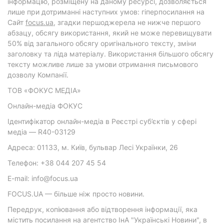
інформацію, розміщену на даному ресурсі, дозволяється
лише при дотриманні наступних умов: гіперпосилання на
Cайт
focus.ua
, згадки першоджерела не нижче першого
абзацу, обсягу використання, який не може перевищувати
50% від загального обсягу оригінального тексту, зміни
заголовку та ліда матеріалу. Використання більшого обсягу
тексту можливе лише за умови отримання письмового
дозволу Компанії.
ТОВ «ФОКУС МЕДІА»
Онлайн-медіа ФОКУС
Ідентифікатор онлайн-медіа в Реєстрі суб’єктів у сфері
медіа — R40-03129
Адреса: 01133, м. Київ, бульвар Лесі Українки, 26
Телефон: +38 044 207 45 54
E-mail: info@focus.ua
FOCUS.UA — більше ніж просто новини.
Передрук, копіювання або відтворення інформації, яка
містить посилання на агентство ІнА "Українські Новини", в