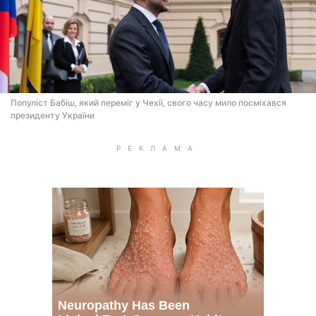
Популіст Бабіш, який переміг у Чехії, свого часу мило посміхався
президенту України