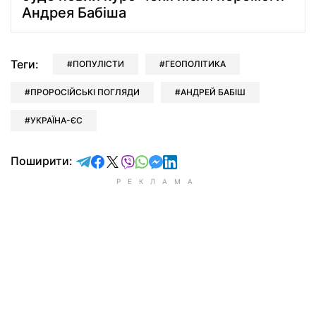
Андрея Бабіша
Теги:
ПОПУЛІСТИ
ГЕОПОЛІТИКА
ПРОРОСІЙСЬКІ ПОГЛЯДИ
АНДРЕЙ БАБІШ
УКРАЇНА-ЄС
відправити у Telegram
поділитись у Facebook
поділитись у X
відправити у Viber
відправити у Whatsapp
відправити у Messenger
відправити у LinkedIn
Поширити: