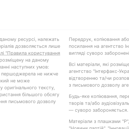
а даному ресурсі, належать
Передрук, копіювання або
ріалів дозволяється лише
посилання на агентство Ін
ілі "Правила користування
вигляді суворо заборонені
 розміщену на даному
Всі матеріали, які розміщ
анні наступних умов:
агентство "Інтерфакс-Укр
и першоджерела не нижче
відтворенню та/чи розпов
який не може
з письмового дозволу аге
у оригінального тексту,
ористання більшого обсягу
Будь-яке копіювання, пер
ння письмового дозволу
творів та/або аудіовізуал
— суворо забороняється.
Матеріали з плашками "Р",
"Новини партій", "Інноваці