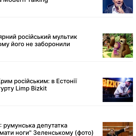
лярний російський мультик
ому його не заборонили
рим російським: в Естонії
урту Limp Bizkit
Ф: румунська депутатка
мати ноги" Зеленському (фото)