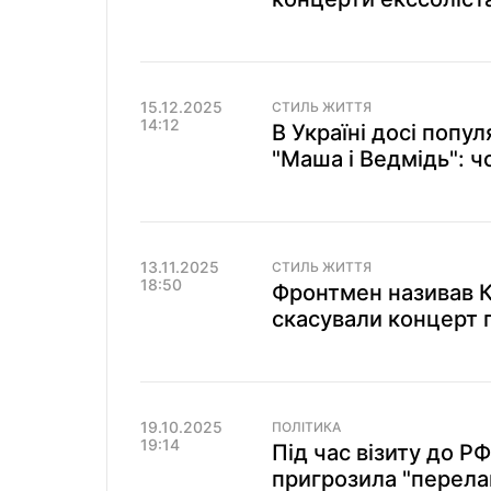
15.12.2025
СТИЛЬ ЖИТТЯ
14:12
В Україні досі попу
"Маша і Ведмідь": ч
13.11.2025
СТИЛЬ ЖИТТЯ
18:50
Фронтмен називав К
скасували концерт г
19.10.2025
ПОЛІТИКА
19:14
Під час візиту до Р
пригрозила "перела