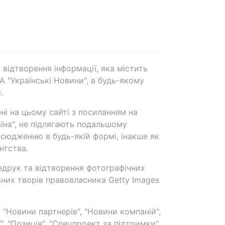
 відтворення інформації, яка містить
А "Українські Новини", в будь-якому
.
ені на цьому сайті з посиланням на
аїна", не підлягають подальшому
сюдженню в будь-якій формі, інакше як
нтства.
едрук та відтворення фотографічних
ьних творів правовласника Getty Images
 "Новини партнерів", "Новини компаній",
ї", "Позиція", "Спецпроект за підтримки"