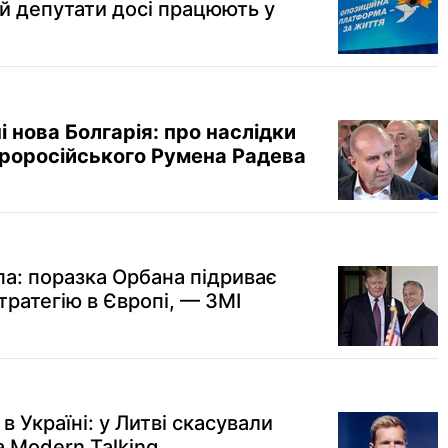
ій депутати досі працюють у
і нова Болгарія: про наслідки
проросійського Румена Радева
па: поразка Орбана підриває
тратегію в Європі, — ЗМІ
 в Україні: у Литві скасували
а Modern Talking