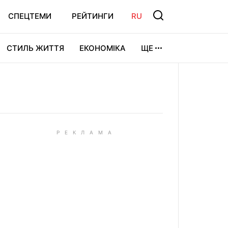
СПЕЦТЕМИ
РЕЙТИНГИ
RU
СТИЛЬ ЖИТТЯ
ЕКОНОМІКА
ЩЕ
ЛЬТУРА
ВІДЕОІГРИ
СПОРТ