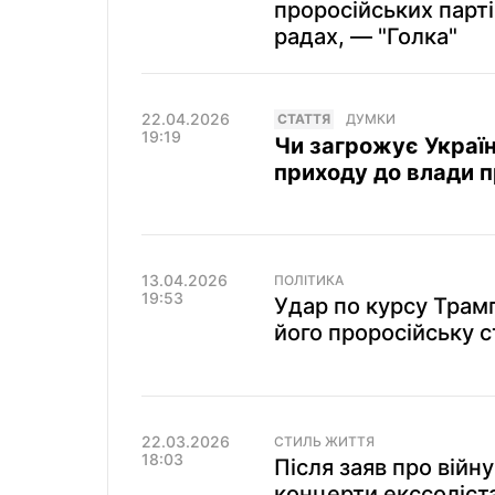
проросійських парт
радах, — "Голка"
22.04.2026
СТАТТЯ
ДУМКИ
19:19
Чи загрожує Україн
приходу до влади 
13.04.2026
ПОЛІТИКА
19:53
Удар по курсу Трам
його проросійську с
22.03.2026
СТИЛЬ ЖИТТЯ
18:03
Після заяв про війну
концерти екссоліст