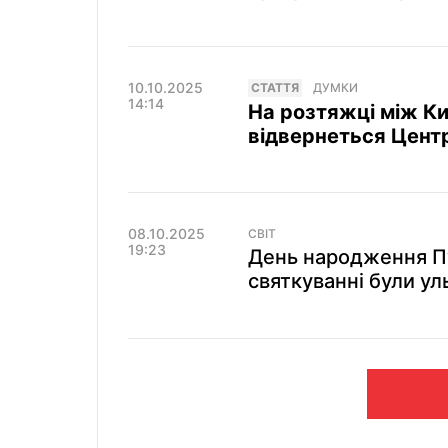
10.10.2025
СТАТТЯ
ДУМКИ
14:14
На розтяжці між К
відвернеться Центр
08.10.2025
СВІТ
19:23
День народження Пут
святкуванні були ул