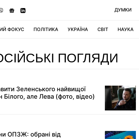
ДУМКИ
ИЙ ФОКУС
ПОЛІТИКА
УКРАЇНА
СВІТ
НАУКА
ДІДЖИТАЛ
АВТО
СВІТФАН
КУ
СІЙСЬКІ ПОГЛЯДИ
бавити Зеленського найвищої
 Білого, але Лева (фото, відео)
ни ОПЗЖ: обрані від