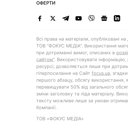
ОФЕРТИ
Всі права на матеріали, опубліковані н
ТОВ "ФОКУС МЕДІА". Використання мате
при дотриманні вимог, описаних в
розд
сайтом"
. Використовувати інформацію,
ресурсі, дозволяється лише при дотрим
гіперпосилання на Cайт
focus.ua
, згадк
першого абзацу, обсягу використання, 
перевищувати 50% від загального обсяг
зміни заголовку та ліда матеріалу. Вик
тексту можливе лише за умови отрима
Компанії.
ТОВ «ФОКУС МЕДІА»