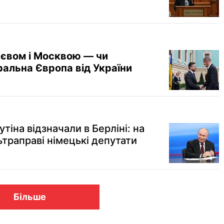
иєвом і Москвою — чи
альна Європа від України
іна відзначали в Берліні: на
ьтраправі німецькі депутати
Більше