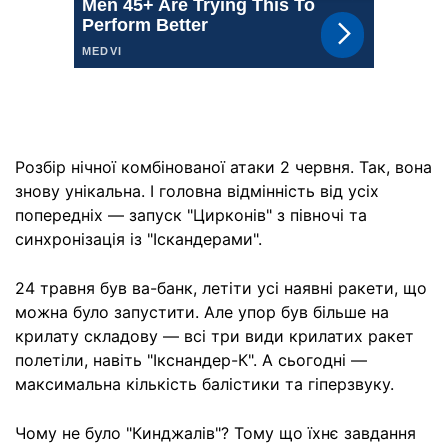
Розбір нічної комбінованої атаки 2 червня. Так, вона
знову унікальна. І головна відмінність від усіх
попередніх — запуск "Цирконів" з півночі та
синхронізація із "Іскандерами".
24 травня був ва-банк, летіти усі наявні ракети, що
можна було запустити. Але упор був більше на
крилату складову — всі три види крилатих ракет
полетіли, навіть "Ікснандер-К". А сьогодні —
максимальна кількість балістики та гіперзвуку.
Чому не було "Кинджалів"? Тому що їхнє завдання