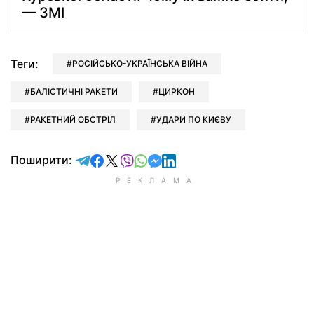
— ЗМІ
Теги:
РОСІЙСЬКО-УКРАЇНСЬКА ВІЙНА
БАЛІСТИЧНІ РАКЕТИ
ЦИРКОН
РАКЕТНИЙ ОБСТРІЛ
УДАРИ ПО КИЄВУ
відправити у Telegram
поділитись у Facebook
поділитись у X
відправити у Viber
відправити у Whatsapp
відправити у Messenger
відправити у LinkedIn
Поширити: