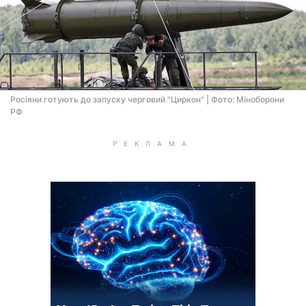
Росіяни готують до запуску черговий "Циркон" | Фото: Мiноборони
РФ