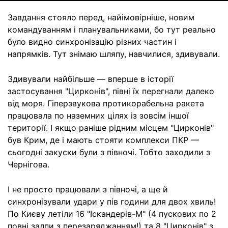
Завдання стояло перед, найімовірніше, новим
командуванням і планувальниками, бо тут реально
було видно синхронізацію різних частин і
напрямків. Тут знімаю шляпу, навчилися, здивували.
Здивували найбільше — вперше в історії
застосування "Цирконів", півні їх перегнали далеко
від моря. Гіперзвукова протикорабельна ракета
працювала по наземних цілях із зовсім іншої
території. І якщо раніше рідним місцем "Цирконів"
був Крим, де і мають стояти комплекси ПКР —
сьогодні закуски були з півночі. Тобто заходили з
Чернігова.
І не просто працювали з півночі, а ще й
синхронізували удари у пів години для двох хвиль!
По Києву летіли 16 "Іскандерів-М" (4 пускових по 2
повні залпи з перезаряджанням!) та 8 "Цирконів" з