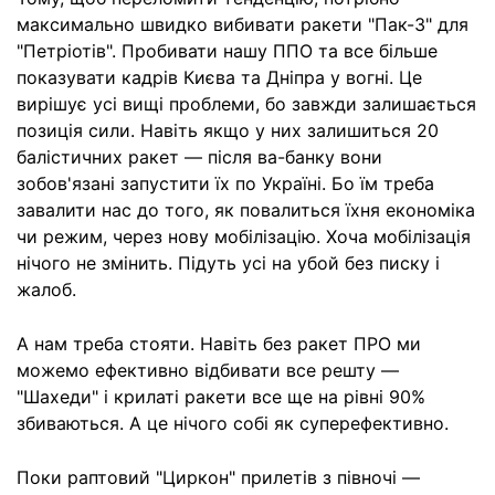
максимально швидко вибивати ракети "Пак-3" для
"Петріотів". Пробивати нашу ППО та все більше
показувати кадрів Києва та Дніпра у вогні. Це
вирішує усі вищі проблеми, бо завжди залишається
позиція сили. Навіть якщо у них залишиться 20
балістичних ракет — після ва-банку вони
зобов'язані запустити їх по Україні. Бо їм треба
завалити нас до того, як повалиться їхня економіка
чи режим, через нову мобілізацію. Хоча мобілізація
нічого не змінить. Підуть усі на убой без писку і
жалоб.
А нам треба стояти. Навіть без ракет ПРО ми
можемо ефективно відбивати все решту —
"Шахеди" і крилаті ракети все ще на рівні 90%
збиваються. А це нічого собі як суперефективно.
Поки раптовий "Циркон" прилетів з півночі —