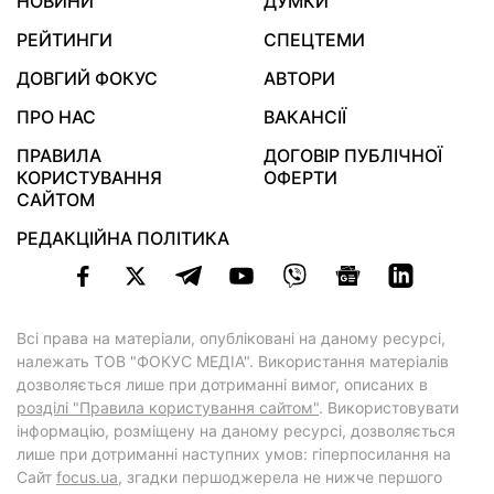
НОВИНИ
ДУМКИ
РЕЙТИНГИ
СПЕЦТЕМИ
ДОВГИЙ ФОКУС
АВТОРИ
ПРО НАС
ВАКАНСІЇ
ПРАВИЛА
ДОГОВІР ПУБЛІЧНОЇ
КОРИСТУВАННЯ
ОФЕРТИ
САЙТОМ
РЕДАКЦІЙНА ПОЛІТИКА
Всі права на матеріали, опубліковані на даному ресурсі,
належать ТОВ "ФОКУС МЕДІА". Використання матеріалів
дозволяється лише при дотриманні вимог, описаних в
розділі "Правила користування сайтом"
. Використовувати
інформацію, розміщену на даному ресурсі, дозволяється
лише при дотриманні наступних умов: гіперпосилання на
Cайт
focus.ua
, згадки першоджерела не нижче першого