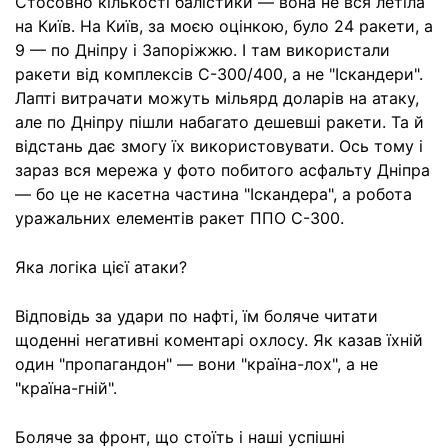
Стосовно кількості балістики — вона не вся летіла
на Київ. На Київ, за моєю оцінкою, було 24 ракети, а
9 — по Дніпру і Запоріжжю. І там використали
ракети від комплексів С-300/400, а не "Іскандери".
Лапті витрачати можуть мільярд доларів на атаку,
але по Дніпру пішли набагато дешевші ракети. Та й
відстань дає змогу їх використовувати. Ось тому і
зараз вся мережа у фото побитого асфальту Дніпра
— бо це не касетна частина "Іскандера", а робота
уражальних елементів ракет ППО С-300.
Яка логіка цієї атаки?
Відповідь за удари по нафті, їм боляче читати
щоденні негативні коментарі охлосу. Як казав їхній
один "пропагандон" — вони "країна-лох", а не
"країна-гній".
Боляче за фронт, що стоїть і наші успішні