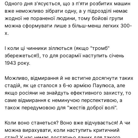
Одного дня з'ясується, що з п'яти розбитих машин
вже неможливо зібрати одну, а у підрозділі немає
жодної не пораненої людини, тому бойові групи
можна сформувати лише з більш-менш легких 300-
х.
І коли ці чинники зіллються (якщо "тромб"
збережеться!), то для росармії наступить січень
1943 року.
Можливо, відмирання й не встигне досягнути таких
стадій, як це сталося з 6-ю армією Паулюса, але
якщо росіяни не знайдуть ефективного захисту, то
саме відмирання є неминучою перспективою, а
також передумовою для "жестів доброї волі".
Коли воно станеться? Воно вже відчувається! А чи
можна вирахувати, коли наступить критичний
стан? У нас немає достатньо даних для такого