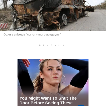
Один з епізодів "логістичного локдауну"