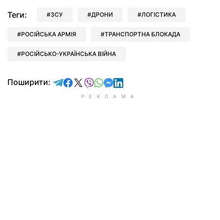
Теги:
ЗСУ
ДРОНИ
ЛОГІСТИКА
РОСІЙСЬКА АРМІЯ
ТРАНСПОРТНА БЛОКАДА
РОСІЙСЬКО-УКРАЇНСЬКА ВІЙНА
відправити у Telegram
поділитись у Facebook
поділитись у X
відправити у Viber
відправити у Whatsapp
відправити у Messenger
відправити у LinkedIn
Поширити: