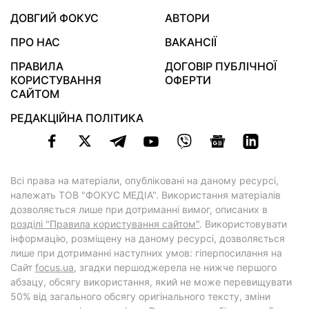
ДОВГИЙ ФОКУС
АВТОРИ
ПРО НАС
ВАКАНСІЇ
ПРАВИЛА
ДОГОВІР ПУБЛІЧНОЇ
КОРИСТУВАННЯ
ОФЕРТИ
САЙТОМ
РЕДАКЦІЙНА ПОЛІТИКА
Всі права на матеріали, опубліковані на даному ресурсі,
належать ТОВ "ФОКУС МЕДІА". Використання матеріалів
дозволяється лише при дотриманні вимог, описаних в
розділі "Правила користування сайтом"
. Використовувати
інформацію, розміщену на даному ресурсі, дозволяється
лише при дотриманні наступних умов: гіперпосилання на
Cайт
focus.ua
, згадки першоджерела не нижче першого
абзацу, обсягу використання, який не може перевищувати
50% від загального обсягу оригінального тексту, зміни