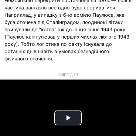
Неможливо перекрити постачання на 100% — якась
частина вантажів все одно буде прориватися.
Наприклад, у випадку з 6-ю армією Паулюса, яка
була оточена під Сталінградом, поодинокі літаки
прибували до "котла" аж до кінця січня 1943 року
(Паулюс капітулював у перших числах лютого 1943
року). Тобто логістика по факту існувала до
останніх днів навіть в умовах безнадійного
фізичного оточення.
ВІДЕО ДНЯ
Play