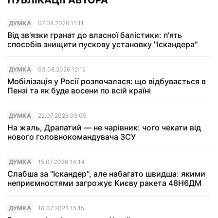
ДУМКА
07.08.2026 11:11
Від зв'язки гранат до власної балістики: п'ять
способів знищити пускову установку "Іскандера"
ДУМКА
03.08.2026 12:12
Мобілізація у Росії розпочалася: що відбувається в
Пензі та як буде восени по всій країні
ДУМКА
22.07.2026 09:05
На жаль, Драпатий — не чарівник: чого чекати від
нового головнокомандувача ЗСУ
ДУМКА
15.07.2026 14:14
Слабша за "Іскандер", але набагато швидша: якими
неприємностями загрожує Києву ракета 48Н6ДМ
ДУМКА
10.07.2026 15:15