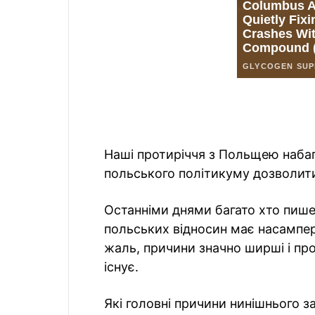
Наші протиріччя з Польщею набаг
польського політикуму дозволити 
Останніми днями багато хто пише
польських відносин має насампер
жаль, причини значно ширші і про
існує.
Які головні причини нинішнього з