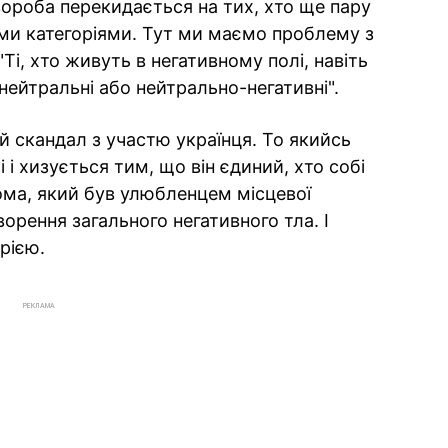
хвороба перекидається на тих, хто ще пару
ими категоріями. Тут ми маємо проблему з
"Ті, хто живуть в негативному полі, навіть
нейтральні або нейтрально-негативні".
 скандал з участю українця. То якийсь
і і хизується тим, що він єдиний, хто собі
ома, який був улюбленцем місцевої
ворення загального негативного тла. І
рією.
РЕКЛАМА