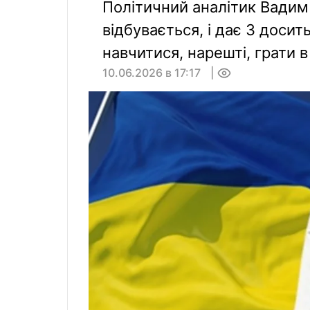
Політичний аналітик Вадим
відбувається, і дає 3 досит
навчитися, нарешті, грати в
10.06.2026 в 17:17
0