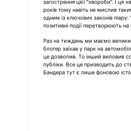
загострення цієї "хвороби". І ця 
років тому навіть не мислив так
одним із ключових законів піару: 
позитивні події перетворюють на 
Раз на тиждень ми маємо великий
блогер заїхав у парк на автомобіл
це дозволив. То інший виловив с
публіки. Все це призводить до ст
Бандера тут є лише фоновою істо