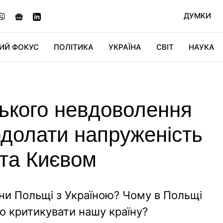
ДУМКИ
ИЙ ФОКУС
ПОЛІТИКА
УКРАЇНА
СВІТ
НАУКА
ДІДЖИТАЛ
АВТО
СВІТФАН
КУ
ського невдоволення
одолати напруженість
та Києвом
ни Польщі з Україною? Чому в Польщі
о критикувати нашу країну?