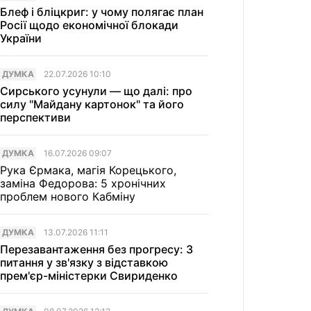
Блеф і бліцкриг: у чому полягає план
Росії щодо економічної блокади
України
ДУМКА
22.07.2026 10:10
Сирського усунули — що далі: про
силу "Майдану картонок" та його
перспективи
ДУМКА
16.07.2026 09:07
Рука Єрмака, магія Корецького,
заміна Федорова: 5 хронічних
проблем нового Кабміну
ДУМКА
13.07.2026 11:11
Перезавантаження без прогресу: 3
питання у зв'язку з відставкою
прем'єр-міністерки Свириденко