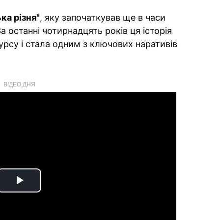
ка різня"
, яку започаткував ще в часи
 останні чотирнадцять років ця історія
урсу і стала одним з ключових наративів
ВІДЕО ДНЯ
Play
Video