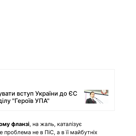
вати вступ України до ЄС
ілу "Героїв УПА"
ому фланзі
, на жаль, каталізує
 проблема не в ПіС, а в її майбутніх