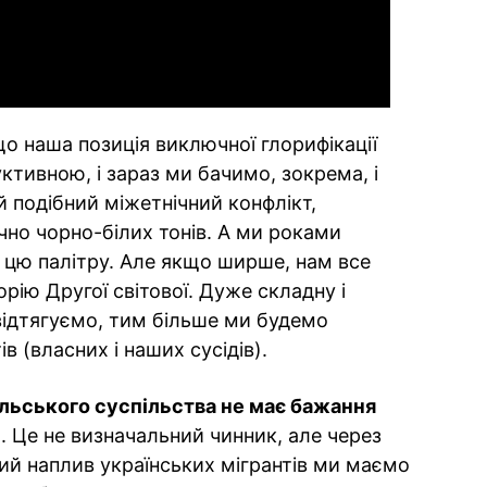
 що наша позиція виключної глорифікації
ктивною, і зараз ми бачимо, зокрема, і
кий подібний міжетнічний конфлікт,
чно чорно-білих тонів. А ми роками
 цю палітру. Але якщо ширше, нам все
рію Другої світової. Дуже складну і
відтягуємо, тим більше ми будемо
в (власних і наших сусідів).
льського суспільства не має бажання
і
. Це не визначальний чинник, але через
й наплив українських мігрантів ми маємо