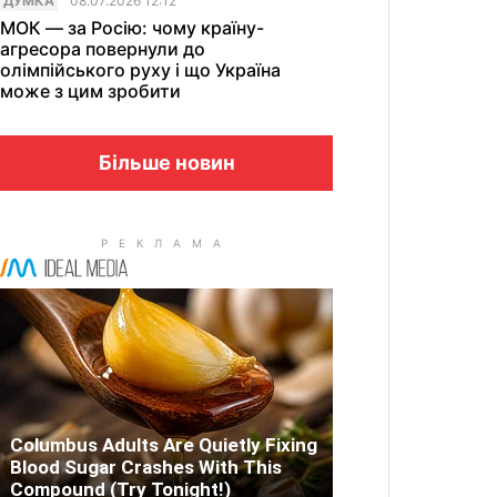
ДУМКА
08.07.2026 12:12
МОК — за Росію: чому країну-
агресора повернули до
олімпійського руху і що Україна
може з цим зробити
Більше новин
Columbus Adults Are Quietly Fixing
Blood Sugar Crashes With This
Compound (Try Tonight!)