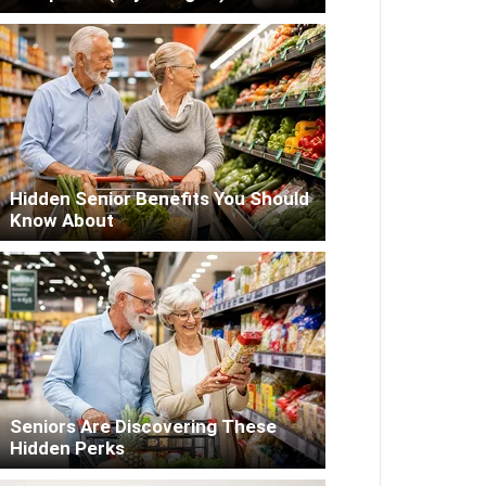
Hidden Senior Benefits You Should
Know About
Seniors Are Discovering These
Hidden Perks