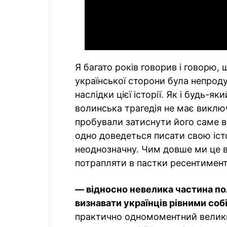
Я багато років говорив і говорю,
української сторони була непроду
наслідки цієї історії. Як і будь-я
волинська трагедія не має виклю
пробували затиснути його саме в
одно доведеться писати свою істо
неоднозначну. Чим довше ми це 
потрапляти в пастки ресентименті
— відносно невелика частина по
визнавати українців рівними соб
практично одномоментний велики