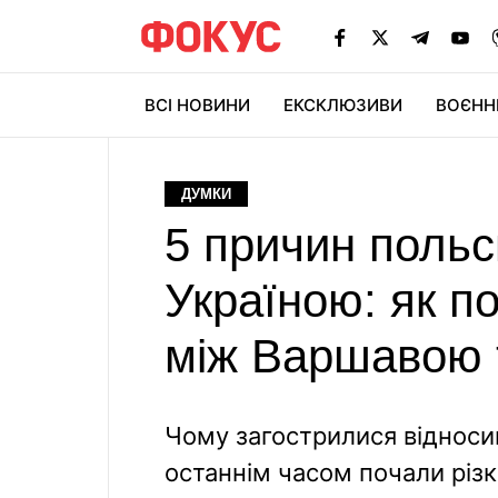
ВСІ НОВИНИ
ЕКСКЛЮЗИВИ
ВОЄНН
ДУМКИ
5 причин поль
Україною: як п
між Варшавою 
Чому загострилися відноси
останнім часом почали різк