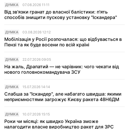
ДУМКА
07.08.2026 11:11
Від зв'язки гранат до власної балістики: п'ять
способів знищити пускову установку "Іскандера"
ДУМКА
03.08.2026 12:12
Мобілізація у Росії розпочалася: що відбувається в
Пензі та як буде восени по всій країні
ДУМКА
22.07.2026 09:05
На жаль, Драпатий — не чарівник: чого чекати від
нового головнокомандувача ЗСУ
ДУМКА
15.07.2026 14:14
Слабша за "Іскандер", але набагато швидша: якими
неприємностями загрожує Києву ракета 48Н6ДМ
ДУМКА
10.07.2026 15:15
Роки чи місяці: як швидко Україна зможе
налагодити власне виробництво ракет для ЗРС