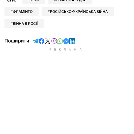
ФЛАМІНГО
РОСІЙСЬКО-УКРАЇНСЬКА ВІЙНА
ВІЙНА В РОСІЇ
відправити у Telegram
поділитись у Facebook
поділитись у X
відправити у Viber
відправити у Whatsapp
відправити у Messenger
відправити у LinkedIn
Поширити: