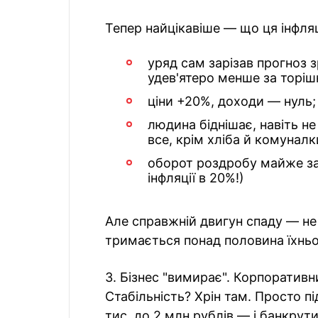
Тепер найцікавіше — що ця інфляц
уряд сам зарізав прогноз 
удев'ятеро менше за торішн
ціни +20%, доходи — нуль;
людина біднішає, навіть н
все, крім хліба й комуналк
оборот роздробу майже зав
інфляції в 20%!)
Але справжній двигун спаду — не 
тримається понад половина їхньо
3. Бізнес "вимирає". Корпоратив
Стабільність? Хрін там. Просто п
тис. до 2 млн рублів — і банкрут