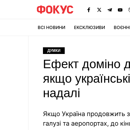
ВСІ НОВИНИ
ЕКСКЛЮЗИВИ
ВОЄНН
ДУМКИ
Ефект доміно д
якщо українськ
надалі
Якщо Україна продовжить за
галузі та аеропортах, до кі