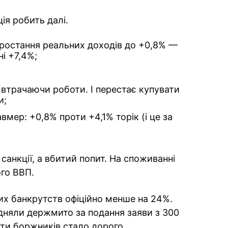
ія робить далі.
зростання реальних доходів до +0,8% —
і +7,4%;
е втрачаючи роботи. І перестає купувати
и;
мер: +0,8% проти +4,1% торік (і це за
санкції, а вбитий попит. На споживанні
го ВВП.
них банкрутств офіційно менше на 24%.
ідняли держмито за подання заяви з 300
ити боржників стало дорого.