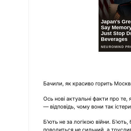
Бачили, як красиво горить Моск
Ось нові актуальні факти про те, 
— відповідь, чому вони так істери
Б'ють не за логікою війни. Б'ють,
поводиться не сильний, а труслив