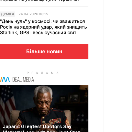
ДУМКА
24.04.2026 08:15
"День нуль" у космосі: чи зважиться
Росія на ядерний удар, який знищить
Starlink, GPS і весь сучасний світ
Більше новин
Japan's Greatest Doctors Say