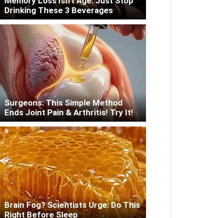
Memory Loss Isn't Age: Just Stop
Drinking These 3 Beverages
Surgeons: This Simple Method
Ends Joint Pain & Arthritis! Try It!
Brain Fog? Scientists Urge: Do This
Right Before Sleep