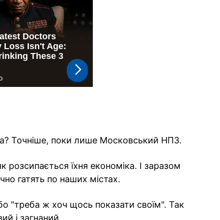
ва? Точніше, поки лише Московський НПЗ.
як розсипається їхня економіка. І заразом
чно гатять по наших містах.
 бо "треба ж хоч щось показати своїм". Так
ий і загнаний.