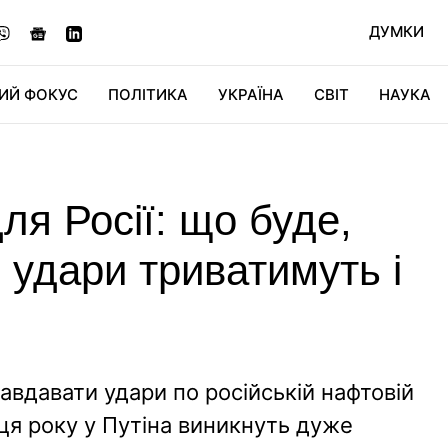
ДУМКИ
ИЙ ФОКУС
ПОЛІТИКА
УКРАЇНА
СВІТ
НАУКА
ДІДЖИТАЛ
АВТО
СВІТФАН
КУ
ля Росії: що буде,
і удари триватимуть і
вдавати удари по російській нафтовій
нця року у Путіна виникнуть дуже