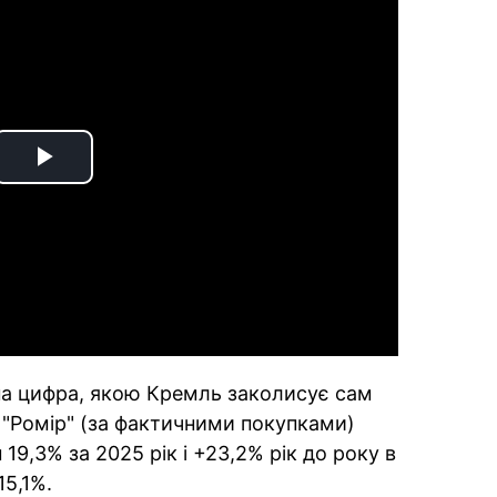
Play
Video
рна цифра, якою Кремль заколисує сам
р "Ромір" (за фактичними покупками)
19,3% за 2025 рік і +23,2% рік до року в
15,1%.