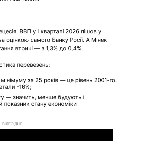
ецесія. ВВП у I кварталі 2026 пішов у
за оцінкою самого Банку Росії. А Мінек
ання втричі — з 1,3% до 0,4%.
стика перевезень:
мінімуму за 25 років — це рівень 2001-го.
етали -16%;
у — значить, менше будують і
й показник стану економіки
ВІДЕО ДНЯ