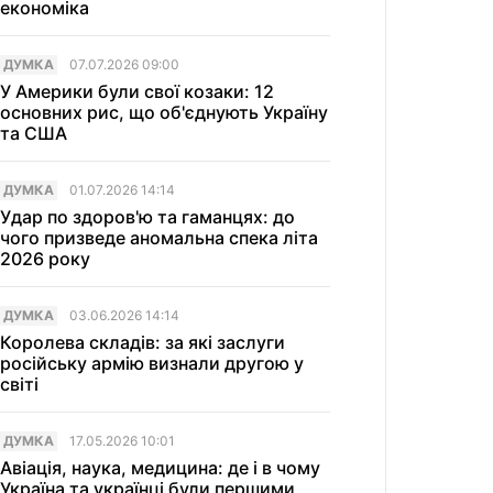
економіка
ДУМКА
07.07.2026 09:00
У Америки були свої козаки: 12
основних рис, що об'єднують Україну
та США
ДУМКА
01.07.2026 14:14
Удар по здоров'ю та гаманцях: до
чого призведе аномальна спека літа
2026 року
ДУМКА
03.06.2026 14:14
Королева складів: за які заслуги
російську армію визнали другою у
світі
ДУМКА
17.05.2026 10:01
Авіація, наука, медицина: де і в чому
Україна та українці були першими