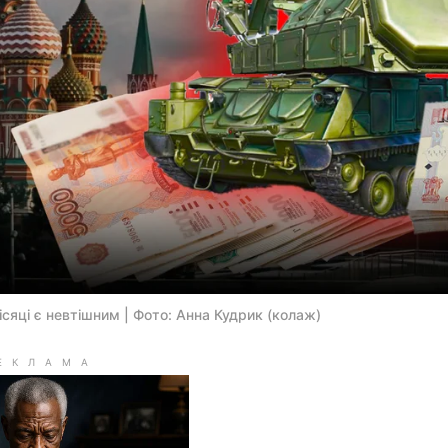
ісяці є невтішним | Фото: Анна Кудрик (колаж)