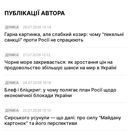
ПУБЛІКАЦІЇ АВТОРА
ДУМКА
29.07.2026 14:14
Гарна картинка, але слабкий козир: чому "пекельні
санкції" проти Росії не спрацюють
ДУМКА
27.07.2026 12:12
Чорне море закривається: як зростання цін на
продовольство збільшує шанси на мир в Україні
ДУМКА
24.07.2026 16:16
Блеф і бліцкриг: у чому полягає план Росії щодо
економічної блокади України
ДУМКА
22.07.2026 10:10
Сирського усунули — що далі: про силу "Майдану
картонок" та його перспективи