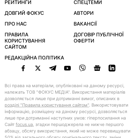
РЕЙТИНГИ
СПЕЦТЕМИ
ДОВГИЙ ФОКУС
АВТОРИ
ПРО НАС
ВАКАНСІЇ
ПРАВИЛА
ДОГОВІР ПУБЛІЧНОЇ
КОРИСТУВАННЯ
ОФЕРТИ
САЙТОМ
РЕДАКЦІЙНА ПОЛІТИКА
Всі права на матеріали, опубліковані на даному ресурсі,
належать ТОВ "ФОКУС МЕДІА". Використання матеріалів
дозволяється лише при дотриманні вимог, описаних в
розділі "Правила користування сайтом"
. Використовувати
інформацію, розміщену на даному ресурсі, дозволяється
лише при дотриманні наступних умов: гіперпосилання на
Cайт
focus.ua
, згадки першоджерела не нижче першого
абзацу, обсягу використання, який не може перевищувати
50% від загального обсягу оригінального тексту, зміни