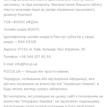
заголовку та ліда матеріалу. Використання більшого обсягу
тексту можливе лише за умови отримання письмового
дозволу Компанії.
ТОВ «ФОКУС МЕДІА»
Онлайн-медіа ФОКУС
Ідентифікатор онлайн-медіа в Реєстрі суб’єктів у сфері
медіа — R40-03129
Адреса: 01133, м. Київ, бульвар Лесі Українки, 26
Телефон: +38 044 207 45 54
E-mail: info@focus.ua
FOCUS.UA — більше ніж просто новини.
Передрук, копіювання або відтворення інформації, яка
містить посилання на агентство ІнА "Українські Новини", в
будь-якому вигляді суворо заборонені.
Всі матеріали, які розміщені на цьому сайті з посиланням на
агентство "Інтерфакс-Україна", не підлягають подальшому
відтворенню та/чи розповсюдженню в будь-якій формі,