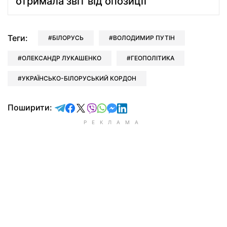
отримала звіт від опозиції
Теги:
БІЛОРУСЬ
ВОЛОДИМИР ПУТІН
ОЛЕКСАНДР ЛУКАШЕНКО
ГЕОПОЛІТИКА
УКРАЇНСЬКО-БІЛОРУСЬКИЙ КОРДОН
відправити у Telegram
поділитись у Facebook
поділитись у X
відправити у Viber
відправити у Whatsapp
відправити у Messenger
відправити у LinkedIn
Поширити: