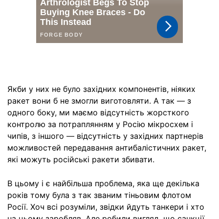
Якби у них не було західних компонентів, ніяких
ракет вони б не змогли виготовляти. А так — з
одного боку, ми маємо відсутність жорсткого
контролю за потраплянням у Росію мікросхем і
чипів, з іншого — відсутність у західних партнерів
можливостей передавання антибалістичних ракет,
які можуть російські ракети збивати.
В цьому і є найбільша проблема, яка ще декілька
років тому була з так званим тіньовим флотом
Росії. Хоч всі розуміли, звідки йдуть танкери і хто
на цьому заробляв. Але робили вигляд, що санкції