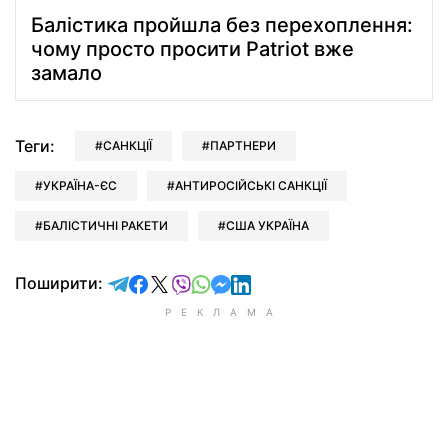
Балістика пройшла без перехоплення:
чому просто просити Patriot вже
замало
Теги:
САНКЦІЇ
ПАРТНЕРИ
УКРАЇНА-ЄС
АНТИРОСІЙСЬКІ САНКЦІЇ
БАЛІСТИЧНІ РАКЕТИ
США УКРАЇНА
відправити у Telegram
поділитись у Facebook
поділитись у X
відправити у Viber
відправити у Whatsapp
відправити у Messenger
відправити у LinkedIn
Поширити: