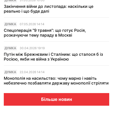
ДУМКА
31.05.2026 10:00
Закінчення війни до листопада: наскільки це
реально і що буде далі
ДУМКА
07.05.2026 14:14
Спецоперація "9 травня": що готує Росія,
розкачуючи тему параду в Москві
ДУМКА
30.04.2026 19:19
Путін між Брежнєвим і Сталіним: що сталося б із
Росією, якби не війна з Україною
ДУМКА
22.04.2026 14:14
Монополія на насильство: чому марно і навіть
небезпечно позбавляти державу монополiї стріляти
Більше новин