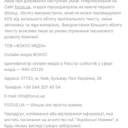
лише при дотриманні наступних умов: гіперпосилання на
Cайт
focus.ua
, згадки першоджерела не нижче першого
абзацу, обсягу використання, який не може перевищувати
50% від загального обсягу оригінального тексту, зміни
заголовку та ліда матеріалу. Використання більшого обсягу
тексту можливе лише за умови отримання письмового
дозволу Компанії.
ТОВ «ФОКУС МЕДІА»
Онлайн-медіа ФОКУС
Ідентифікатор онлайн-медіа в Реєстрі суб’єктів у сфері
медіа — R40-03129
Адреса: 01133, м. Київ, бульвар Лесі Українки, 26
Телефон: +38 044 207 45 54
E-mail: info@focus.ua
FOCUS.UA — більше ніж просто новини.
Передрук, копіювання або відтворення інформації, яка
містить посилання на агентство ІнА "Українські Новини", в
будь-якому вигляді суворо заборонені.