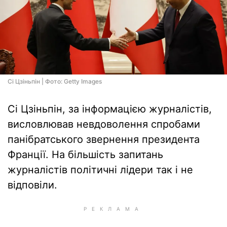
Сі Цзіньпін | Фото: Getty Images
Сі Цзіньпін, за інформацією журналістів,
висловлював невдоволення спробами
панібратського звернення президента
Франції. На більшість запитань
журналістів політичні лідери так і не
відповіли.