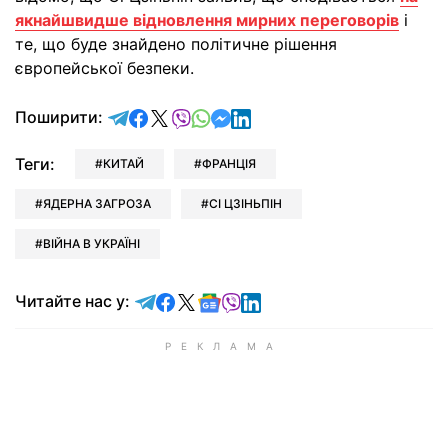
якнайшвидше відновлення мирних переговорів
і
те, що буде знайдено політичне рішення
європейської безпеки.
відправити у Telegram
поділитись у Facebook
поділитись у X
відправити у Viber
відправити у Whatsapp
відправити у Messenger
відправити у LinkedIn
Поширити:
Теги:
КИТАЙ
ФРАНЦІЯ
ЯДЕРНА ЗАГРОЗА
СІ ЦЗІНЬПІН
ВІЙНА В УКРАЇНІ
Читайте у Telegram
Читайте у Facebook
Читайте у X
Читайте у Google news
Читайте у Viber
Читайте у LinkedIn
Читайте нас у: