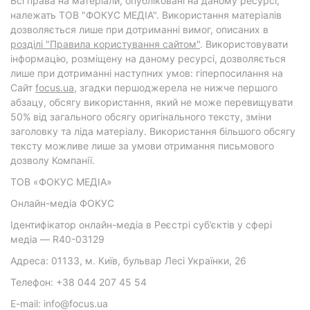
Всі права на матеріали, опубліковані на даному ресурсі,
належать ТОВ "ФОКУС МЕДІА". Використання матеріалів
дозволяється лише при дотриманні вимог, описаних в
розділі "Правила користування сайтом"
. Використовувати
інформацію, розміщену на даному ресурсі, дозволяється
лише при дотриманні наступних умов: гіперпосилання на
Cайт
focus.ua
, згадки першоджерела не нижче першого
абзацу, обсягу використання, який не може перевищувати
50% від загального обсягу оригінального тексту, зміни
заголовку та ліда матеріалу. Використання більшого обсягу
тексту можливе лише за умови отримання письмового
дозволу Компанії.
ТОВ «ФОКУС МЕДІА»
Онлайн-медіа ФОКУС
Ідентифікатор онлайн-медіа в Реєстрі суб’єктів у сфері
медіа — R40-03129
Адреса: 01133, м. Київ, бульвар Лесі Українки, 26
Телефон: +38 044 207 45 54
E-mail: info@focus.ua