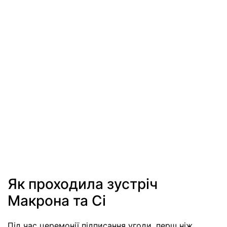
Як проходила зустріч
Макрона та Сі
Під час церемонії підписання угоди, перш ніж