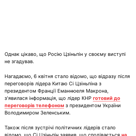
Однак цікаво, що Росію Цзіньпін у своєму виступі
не згадував.
Нагадаємо, 6 квітня стало відомо, що відразу після
переговорів лідера Китаю Сі Цзіньпіна з
президентом Франції Еманнюеля Макрона,
з'явилася інформація, що лідер КНР
готовий до
переговорів телефоном
з президентом України
Володимиром Зеленським.
Також після зустрічі політичних лідерів стало
відомо, що Сі Цзіньпін заявив, що сподівається
на